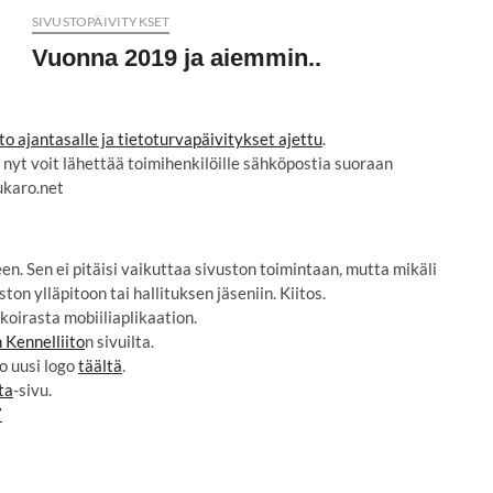
SIVUSTOPÄIVITYKSET
Vuonna 2019 ja aiemmin..
to ajantasalle ja tietoturvapäivitykset ajettu
.
, nyt voit lähettää toimihenkilöille sähköpostia suoraan
karo.net
n. Sen ei pitäisi vaikuttaa sivuston toimintaan, mutta mikäli
on ylläpitoon tai hallituksen jäseniin. Kiitos.
oirasta mobiiliaplikaation.
Kennelliito
n sivuilta.
o uusi logo
täältä
.
ta
-sivu.
7