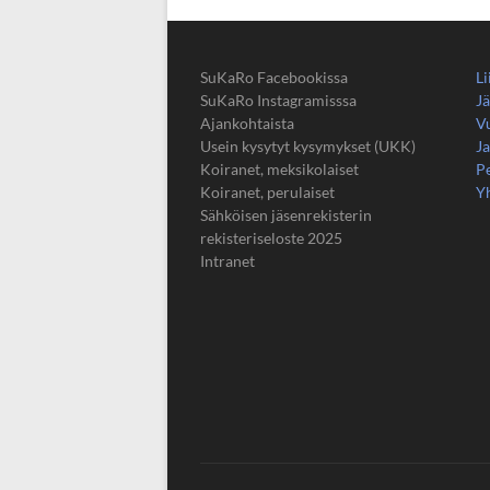
SuKaRo Facebookissa
Li
SuKaRo Instagramisssa
Jä
Ajankohtaista
V
Usein kysytyt kysymykset (UKK)
Ja
Koiranet, meksikolaiset
Pe
Koiranet, perulaiset
Y
Sähköisen jäsenrekisterin
rekisteriseloste 2025
Intranet