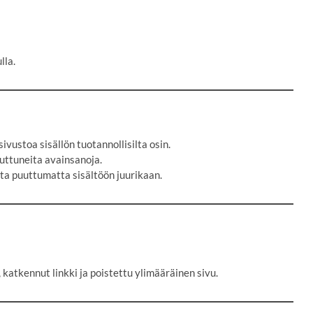
lla.
ivustoa sisällön tuotannollisilta osin.
uuttuneita avainsanoja.
sta puuttumatta sisältöön juurikaan.
katkennut linkki ja poistettu ylimääräinen sivu.