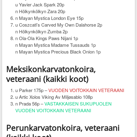
u Yavier Jack Spark 20p
n Hölkynkölkyn Zara 20p
n Mayan Mystica London Eye 15p
u Coszcatl’s Carved My Own Dalahorse 2p
n Hölkynkölkyn Zumba 2p
n Ola-Ola Kings Paws Nijani 1p
n Mayan Mystica Madame Tussauds 1p
n Mayan Mystica Precious Black Onion 1p
Meksikonkarvatonkoira,
veteraani (kaikki koot)
u Parker 175p –
VUODEN VOITOKKAIN VETERAANI
u Artic Xolos Viking Av Miljøsablo 108p
n Prada 56p –
VASTAKKAISEN SUKUPUOLEN
VUODEN VOITOKKAIN VETERAANI
Perunkarvatonkoira, veteraani