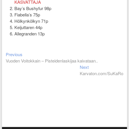
KASVATTAJA
Bay’s Bushyfur 98p
Fiabella’s 75p
Hölkynkölkyn 71p
Keijuttaren 44p
Allegranden 13p
Artikkelien
Previous
Previous
post:
Vuoden Voitokkain – Pisteidenlaskijaa kaivataan..
selaus
Next
Next
post:
Karvaton.com/SuKaRo