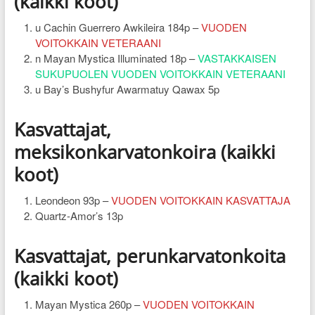
(kaikki koot)
u Cachin Guerrero Awkileira 184p –
VUODEN
VOITOKKAIN VETERAANI
n Mayan Mystica Illuminated 18p –
VASTAKKAISEN
SUKUPUOLEN VUODEN VOITOKKAIN VETERAANI
u Bay’s Bushyfur Awarmatuy Qawax 5p
Kasvattajat,
meksikonkarvatonkoira (kaikki
koot)
Leondeon 93p –
VUODEN VOITOKKAIN KASVATTAJA
Quartz-Amor’s 13p
Kasvattajat, perunkarvatonkoita
(kaikki koot)
Mayan Mystica 260p –
VUODEN VOITOKKAIN