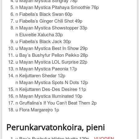
u Mayan Mystica Stingray 78p
n Mayan Mystica Pitahaya Smoothie 76p
n Fiabella’s Black Swan 60p
u Fiabella’s Ginger Chili Shot 49p
n Mayan Mystica Showstopper 33p
n Eluveitie Xalucha 33p
u Fiabella’s Black Jack 30p
u Mayan Mystica Best In Show 29p
u Bay’s Bushyfur Pellon Peikko 28p
u Mayan Mystica LOL Surprise 22p
n Mayan Mystica Paeonia 17p
n Keijuttaren Shedar 12p
n Mayan Mystica Spots N Dots 12p
n Keijuttaren Des-Des Desiree 11p
n Mayan Mystica Illuminated 10p
n Gruffalina’s If You Can’t Beat Them 2p
u Flora Margarejro 1p
Perunkarvatonkoira, pieni
u Bay’s Bushyfur Hiiden Hurtta 129p –
VUODEN