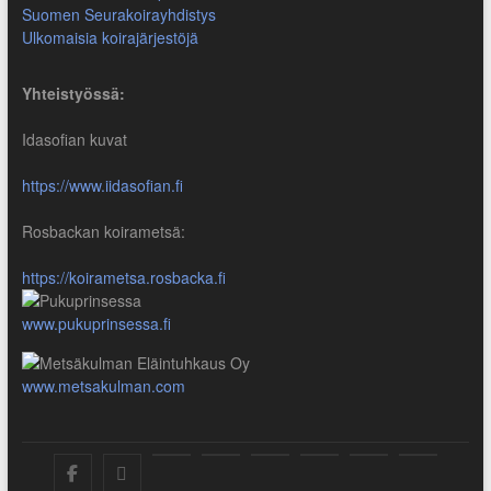
Suomen Seurakoirayhdistys
Ulkomaisia koirajärjestöjä
Yhteistyössä:
Idasofian kuvat
https://www.iidasofian.fi
Rosbackan koirametsä:
https://koirametsa.rosbacka.fi
www.pukuprinsessa.fi
www.metsakulman.com
SuKaRo
SuKaRo
Ajankohtaista
Usein
Koiranet,
Koiranet,
Sähköisen
Intranet