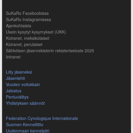
SuKaRo Facebookissa
SuKaRo Instagramisssa
Ajankohtaista
Usein kysytyt kysymykset (UKK)
Koiranet, meksikolaiset
Koiranet, perulaiset
Sähköisen jäsenrekisterin rekisteriseloste 2025
Intranet
Liity jäseneksi
Jäsenlehti
Vuoden voitokkain
Jalostus
Pentuvälitys
Yhdistyksen säännöt
Federation Cynologique Internationale
Suomen Kennelliitto
Uudenmaan kennelpiiri