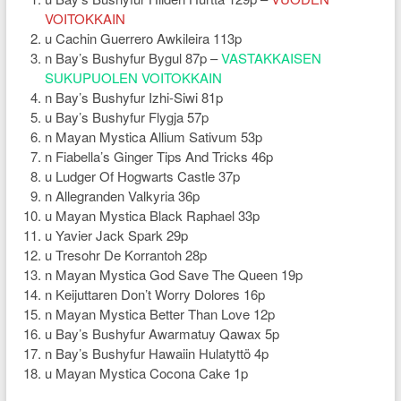
VOITOKKAIN
u Cachin Guerrero Awkileira 113p
n Bay’s Bushyfur Bygul 87p –
VASTAKKAISEN
SUKUPUOLEN VOITOKKAIN
n Bay’s Bushyfur Izhi-Siwi 81p
u Bay’s Bushyfur Flygja 57p
n Mayan Mystica Allium Sativum 53p
n Fiabella’s Ginger Tips And Tricks 46p
u Ludger Of Hogwarts Castle 37p
n Allegranden Valkyria 36p
u Mayan Mystica Black Raphael 33p
u Yavier Jack Spark 29p
u Tresohr De Korrantoh 28p
n Mayan Mystica God Save The Queen 19p
n Keijuttaren Don’t Worry Dolores 16p
n Mayan Mystica Better Than Love 12p
u Bay’s Bushyfur Awarmatuy Qawax 5p
n Bay’s Bushyfur Hawaiin Hulatyttö 4p
u Mayan Mystica Cocona Cake 1p