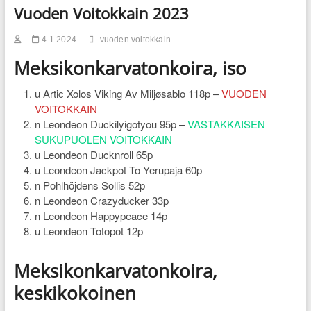
Vuoden Voitokkain 2023
4.1.2024
vuoden voitokkain
Meksikonkarvatonkoira, iso
u Artic Xolos Viking Av Miljøsablo 118p –
VUODEN
VOITOKKAIN
n Leondeon Duckilyigotyou 95p –
VASTAKKAISEN
SUKUPUOLEN VOITOKKAIN
u Leondeon Ducknroll 65p
u Leondeon Jackpot To Yerupaja 60p
n Pohlhöjdens Sollis 52p
n Leondeon Crazyducker 33p
n Leondeon Happypeace 14p
u Leondeon Totopot 12p
Meksikonkarvatonkoira,
keskikokoinen