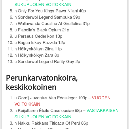
SUKUPUOLEN VOITOKKAIN
n Only For You Kings Paws Nijani 40p
n Sonderwol Legend Sambuka 39p
n Wallawanda Coraline At Gruffalina 31p
u Fiabella’s Black Opium 21p
u Perseus Cederikon 13p
u Bagua Iskay Pazzda 12p
n Hölkynkölkyn Ziina 11p
n Hölkynkölkyn Zara 8p
u Sonderwol Legend Rarity Guy 2p
Perunkarvatonkoira,
keskikokoinen
u Gordij Juventus Van Edelsieger 103p –
VUODEN
VOITOKKAIN
n Keijuttaren Étoile Cassiopeiae 98p –
VASTAKKAISEN
SUKUPUOLEN VOITOKKAIN
n Nakku Rakkans Titicaca Of Perú 86p