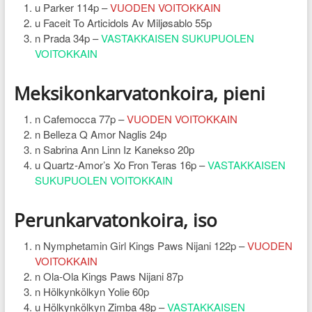
u Parker 114p –
VUODEN VOITOKKAIN
u Faceit To Articidols Av Miljøsablo 55p
n Prada 34p –
VASTAKKAISEN SUKUPUOLEN
VOITOKKAIN
Meksikonkarvatonkoira, pieni
n Cafemocca 77p –
VUODEN VOITOKKAIN
n Belleza Q Amor Naglis 24p
n Sabrina Ann Linn Iz Kanekso 20p
u Quartz-Amor’s Xo Fron Teras 16p –
VASTAKKAISEN
SUKUPUOLEN VOITOKKAIN
Perunkarvatonkoira, iso
n Nymphetamin Girl Kings Paws Nijani 122p –
VUODEN
VOITOKKAIN
n Ola-Ola Kings Paws Nijani 87p
n Hölkynkölkyn Yolie 60p
u Hölkynkölkyn Zimba 48p –
VASTAKKAISEN