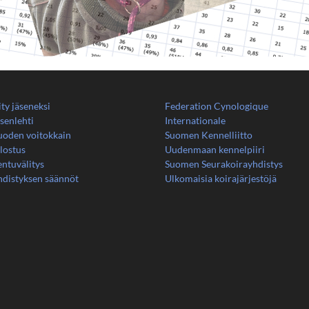
ity jäseneksi
Federation Cynologique
senlehti
Internationale
uoden voitokkain
Suomen Kennelliitto
lostus
Uudenmaan kennelpiiri
ntuvälitys
Suomen Seurakoirayhdistys
hdistyksen säännöt
Ulkomaisia koirajärjestöjä