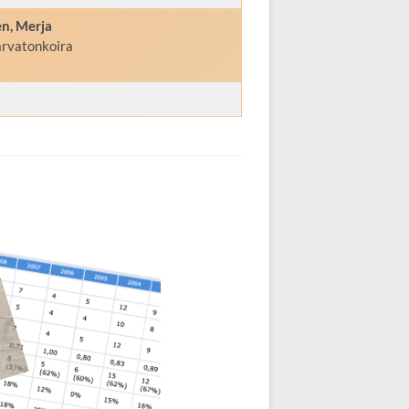
n, Merja
rvatonkoira