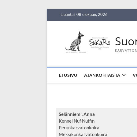
Skip
lauantai, 08 elokuun, 2026
to
content
Suo
KARVATTOM
ETUSIVU
AJANKOHTAISTA
V
Selänniemi, Anna
Kennel Nuf Nuffin
Perunkarvatonkoira
Meksikonkarvatonkoira