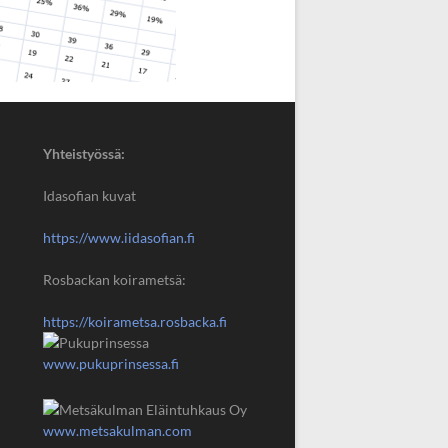
Yhteistyössä:
Idasofian kuvat
https://www.iidasofian.fi
Rosbackan koirametsä:
https://koirametsa.rosbacka.fi
www.pukuprinsessa.fi
www.metsakulman.com