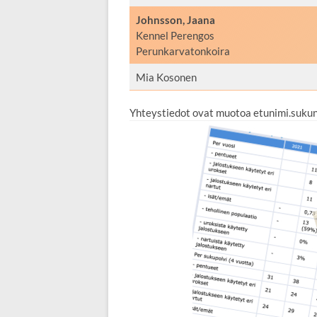
Johnsson, Jaana
Kennel Perengos
Perunkarvatonkoira
Mia Kosonen
Yhteystiedot ovat muotoa etunimi.suku