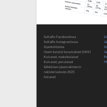
SuKaRo Facebookissa
Li
SuKaRo Instagramisssa
Jä
Ajankohtaista
V
Usein kysytyt kysymykset (UKK)
Ja
Koiranet, meksikolaiset
Pe
Koiranet, perulaiset
Y
Sähköisen jäsenrekisterin
rekisteriseloste 2025
Intranet