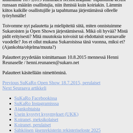
runsaan määrän osallistujia, niin ihmisiä kuin koiriakin.
Lämmin
kiitos kaikille osallistujille ja tapahtumaa järjestämässä olleelle
työryhmälle!
Toivomme nyt palautetta ja mielipiteitä siitä, miten onnistuimme
Sukaroisten ja Open Shown järjestämisessä. Mikä oli hyvää? Mistä
pidit erityisesti? Mitä muutoksia toivoisit tai ehdottaisit seuraavalle
vuodelle? Jos et ollut mukana Sukaroisissa tänä vuonna, miksi et?
(Ajankohta/ohjelma/muuta?)
Palautteet pyydetään toimittamaan 10.8.2015 mennessä Henni
Reunaselle / henni.reunanen@sukaro.net
Palautteet käsitellään nimettöminä.
Artikkelien
Previous
Previous
SuKaRo Open Show 18.7.2015, perulaiset
Next
post:
Next
Seuraava artikkeli
selaus
post:
SuKaRo Facebookissa
SuKaRo Instagramisssa
Ajankohtaista
Usein kysytyt kysymykset (UKK)
Koiranet, meksikolaiset
Koiranet, perulaiset
Sähköisen jäsenrekisterin rekisteriseloste 2025