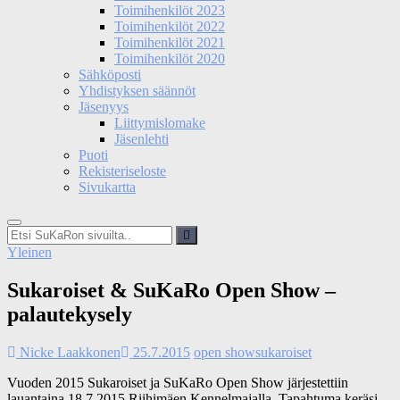
Toimihenkilöt 2023
Toimihenkilöt 2022
Toimihenkilöt 2021
Toimihenkilöt 2020
Sähköposti
Yhdistyksen säännöt
Jäsenyys
Liittymislomake
Jäsenlehti
Puoti
Rekisteriseloste
Sivukartta
Etsi
SuKaRon
Yleinen
sivuilta..
Sukaroiset & SuKaRo Open Show –
palautekysely
Nicke Laakkonen
25.7.2015
open show
sukaroiset
Vuoden 2015 Sukaroiset ja SuKaRo Open Show järjestettiin
lauantaina 18.7.2015 Riihimäen Kennelmajalla. Tapahtuma keräsi