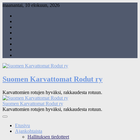
Skip
maanantai, 10 elokuun, 2026
to
SuKaRo
content
Facebookissa
SuKaRo
Instagramisssa
Ajankohtaista
Usein
kysytyt
Koiranet,
kysymykset
meksikolaiset
Koiranet,
(UKK)
perulaiset
Sähköisen
jäsenrekisterin
Intranet
rekisteriseloste
2025
Suomen Karvattomat Rodut ry
Karvattomien rotujen hyväksi, rakkaudesta rotuun.
Suomen Karvattomat Rodut ry
Karvattomien rotujen hyväksi, rakkaudesta rotuun.
Etusivu
Ajankohtaista
Hallituksen tiedotteet