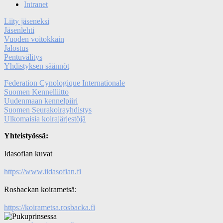
Intranet
Liity jäseneksi
Jäsenlehti
Vuoden voitokkain
Jalostus
Pentuvälitys
Yhdistyksen säännöt
Federation Cynologique Internationale
Suomen Kennelliitto
Uudenmaan kennelpiiri
Suomen Seurakoirayhdistys
Ulkomaisia koirajärjestöjä
Yhteistyössä:
Idasofian kuvat
https://www.iidasofian.fi
Rosbackan koirametsä:
https://koirametsa.rosbacka.fi