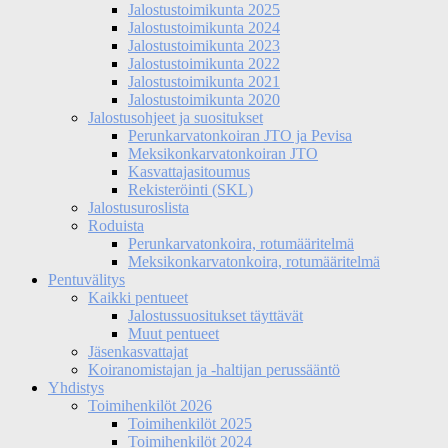
Jalostustoimikunta 2025
Jalostustoimikunta 2024
Jalostustoimikunta 2023
Jalostustoimikunta 2022
Jalostustoimikunta 2021
Jalostustoimikunta 2020
Jalostusohjeet ja suositukset
Perunkarvatonkoiran JTO ja Pevisa
Meksikonkarvatonkoiran JTO
Kasvattajasitoumus
Rekisteröinti (SKL)
Jalostusuroslista
Roduista
Perunkarvatonkoira, rotumääritelmä
Meksikonkarvatonkoira, rotumääritelmä
Pentuvälitys
Kaikki pentueet
Jalostussuositukset täyttävät
Muut pentueet
Jäsenkasvattajat
Koiranomistajan ja -haltijan perussääntö
Yhdistys
Toimihenkilöt 2026
Toimihenkilöt 2025
Toimihenkilöt 2024