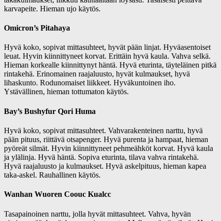
karvapeite. Hieman ujo käytös.
Omicron’s Pitahaya
Hyvä koko, sopivat mittasuhteet, hyvät pään linjat. Hyväasentoiset
leuat. Hyvin kiinnittyneet korvat. Erittäin hyvä kaula. Vahva selkä.
Hieman korkealle kiinnittynyt häntä. Hyvä eturinta, täyteläinen pitkä
rintakehä. Erinomainen raajaluusto, hyvät kulmaukset, hyvä
lihaskunto. Rodunomaiset liikkeet. Hyväkuntoinen iho.
Ystävällinen, hieman tottumaton käytös.
Bay’s Bushyfur Qori Huma
Hyvä koko, sopivat mittasuhteet. Vahvarakenteinen narttu, hyvä
pään pituus, riittävä otsapenger. Hyvä purenta ja hampaat, hieman
pyöreät silmät. Hyvin kiinnittyneet pehmeähköt korvat. Hyvä kaula
ja ylälinja. Hyvä häntä. Sopiva eturinta, tilava vahva rintakehä.
Hyvä raajaluusto ja kulmaukset. Hyvä askelpituus, hieman kapea
taka-askel. Rauhallinen käytös.
Wanhan Wuoren Coouc Kualcc
Tasapainoinen narttu, jolla hyvät mittasuhteet. Vahva, hyvän