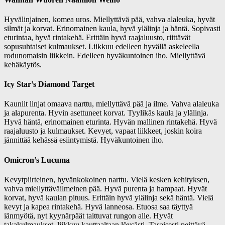
Hyvälinjainen, komea uros. Miellyttävä pää, vahva alaleuka, hyvät
silmät ja korvat. Erinomainen kaula, hyvä ylälinja ja häntä. Sopivasti
eturintaa, hyvä rintakehä. Erittäin hyvä raajaluusto, riittävät
sopusuhtaiset kulmaukset. Liikkuu edelleen hyvällä askeleella
rodunomaisin liikkein. Edelleen hyväkuntoinen iho. Miellyttävä
kehäkäytös.
Icy Star’s Diamond Target
Kauniit linjat omaava narttu, miellyttävä pää ja ilme. Vahva alaleuka
ja alapurenta. Hyvin asettuneet korvat. Tyylikäs kaula ja ylälinja.
Hyvä häntä, erinomainen eturinta. Hyvän mallinen rintakehä. Hyvä
raajaluusto ja kulmaukset. Kevyet, vapaat liikkeet, joskin koira
jännittää kehässä esiintymistä. Hyväkuntoinen iho.
Omicron’s Lucuma
Kevytpiirteinen, hyvänkokoinen narttu. Vielä kesken kehityksen,
vahva miellyttäväilmeinen pää. Hyvä purenta ja hampaat. Hyvät
korvat, hyvä kaulan pituus. Erittäin hyvä ylälinja sekä häntä. Vielä
kevyt ja kapea rintakehä. Hyvä lanneosa. Etuosa saa täyttyä
iänmyötä, nyt kyynärpäät taittuvat rungon alle. Hyvät
takakulmaukset, liikkuu kauttaaltaan löysästi. Tasaisesti peittävä