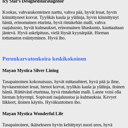
Icy Star’s Designedstaratagenor
Kookas, vahvarakenteinen narttu, vahva pää, hyvät leuat, hyvin
kiinnittyneet korvat. Tyylikäs kaula ja ylälinja, hyvin kiinnittynyt
häntä, erinomainen eturinta, hyvä rintakehän malli, vahva
raajaluusto, hyvät kulmaukset, erinomainen lihaskunto, kauttaaltaan
jäntevä. Hyvä askelpituus, vielä löysät kyynärpäät. Hieman
tottumaton esiintyminen. Hyvä iho.
Perunkarvatonkoira keskikokoinen
Mayan Mystica Silver Lining
Tasapainoinen kokonaisuus, hyvät mittasuhteet, hyvä pää ja ilme,
hyväasentoiset leuat, hienot korvat, tyylikäs kaula ja ylälinja, iloinen
häntä. Riittävästi eturintaa, hyvä rintakehän malli. Lanne voisi olla
hieman lyhyempi. Sopivasti raajaluustoa ja kulmauksia. Kevyet
liikkeet, iloinen käytös. Hyväkuntoinen iho.
Mayan Mystica Wonderful Life
Tasapainoinen, ikäisekseen hyvin kehittynyt nuori uros, hyvä