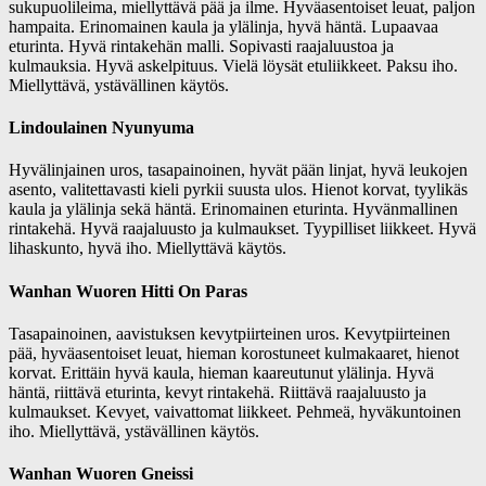
sukupuolileima, miellyttävä pää ja ilme. Hyväasentoiset leuat, paljon
hampaita. Erinomainen kaula ja ylälinja, hyvä häntä. Lupaavaa
eturinta. Hyvä rintakehän malli. Sopivasti raajaluustoa ja
kulmauksia. Hyvä askelpituus. Vielä löysät etuliikkeet. Paksu iho.
Miellyttävä, ystävällinen käytös.
Lindoulainen Nyunyuma
Hyvälinjainen uros, tasapainoinen, hyvät pään linjat, hyvä leukojen
asento, valitettavasti kieli pyrkii suusta ulos. Hienot korvat, tyylikäs
kaula ja ylälinja sekä häntä. Erinomainen eturinta. Hyvänmallinen
rintakehä. Hyvä raajaluusto ja kulmaukset. Tyypilliset liikkeet. Hyvä
lihaskunto, hyvä iho. Miellyttävä käytös.
Wanhan Wuoren Hitti On Paras
Tasapainoinen, aavistuksen kevytpiirteinen uros. Kevytpiirteinen
pää, hyväasentoiset leuat, hieman korostuneet kulmakaaret, hienot
korvat. Erittäin hyvä kaula, hieman kaareutunut ylälinja. Hyvä
häntä, riittävä eturinta, kevyt rintakehä. Riittävä raajaluusto ja
kulmaukset. Kevyet, vaivattomat liikkeet. Pehmeä, hyväkuntoinen
iho. Miellyttävä, ystävällinen käytös.
Wanhan Wuoren Gneissi