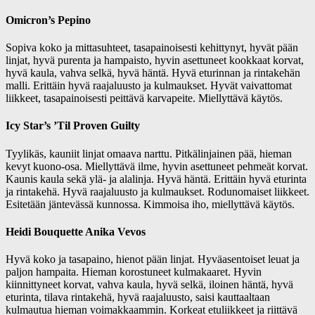
Omicron’s Pepino
Sopiva koko ja mittasuhteet, tasapainoisesti kehittynyt, hyvät pään
linjat, hyvä purenta ja hampaisto, hyvin asettuneet kookkaat korvat,
hyvä kaula, vahva selkä, hyvä häntä. Hyvä eturinnan ja rintakehän
malli. Erittäin hyvä raajaluusto ja kulmaukset. Hyvät vaivattomat
liikkeet, tasapainoisesti peittävä karvapeite. Miellyttävä käytös.
Icy Star’s ’Til Proven Guilty
Tyylikäs, kauniit linjat omaava narttu. Pitkälinjainen pää, hieman
kevyt kuono-osa. Miellyttävä ilme, hyvin asettuneet pehmeät korvat.
Kaunis kaula sekä ylä- ja alalinja. Hyvä häntä. Erittäin hyvä eturinta
ja rintakehä. Hyvä raajaluusto ja kulmaukset. Rodunomaiset liikkeet.
Esitetään jäntevässä kunnossa. Kimmoisa iho, miellyttävä käytös.
Heidi Bouquette Anika Vevos
Hyvä koko ja tasapaino, hienot pään linjat. Hyväasentoiset leuat ja
paljon hampaita. Hieman korostuneet kulmakaaret. Hyvin
kiinnittyneet korvat, vahva kaula, hyvä selkä, iloinen häntä, hyvä
eturinta, tilava rintakehä, hyvä raajaluusto, saisi kauttaaltaan
kulmautua hieman voimakkaammin. Korkeat etuliikkeet ja riittävä