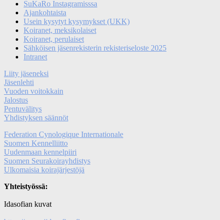
SuKaRo Instagramisssa
Ajankohtaista
Usein kysytyt kysymykset (UKK)
Koiranet, meksikolaiset
Koiranet, perulaiset
Sähköisen jäsenrekisterin rekisteriseloste 2025
Intranet
Liity jäseneksi
Jäsenlehti
Vuoden voitokkain
Jalostus
Pentuvälitys
Yhdistyksen säännöt
Federation Cynologique Internationale
Suomen Kennelliitto
Uudenmaan kennelpiiri
Suomen Seurakoirayhdistys
Ulkomaisia koirajärjestöjä
Yhteistyössä:
Idasofian kuvat