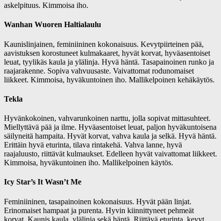
askelpituus. Kimmoisa iho.
Wanhan Wuoren Haltialaulu
Kaunislinjainen, feminiininen kokonaisuus. Kevytpiirteinen pää,
aavistuksen korostuneet kulmakaaret, hyvät korvat, hyväasentoiset
leuat, tyylikäs kaula ja ylälinja. Hyvä häntä. Tasapainoinen runko ja
raajarakenne. Sopiva vahvuusaste. Vaivattomat rodunomaiset
liikkeet. Kimmoisa, hyväkuntoinen iho. Mallikelpoinen kehäkäytös.
Tekla
Hyvänkokoinen, vahvarunkoinen narttu, jolla sopivat mittasuhteet.
Miellyttävä pää ja ilme. Hyväasentoiset leuat, paljon hyväkuntoisena
säilyneitä hampaita. Hyvät korvat, vahva kaula ja selkä. Hyvä häntä.
Erittäin hyvä eturinta, tilava rintakehä. Vahva lanne, hyvä
raajaluusto, riittävät kulmaukset. Edelleen hyvät vaivattomat liikkeet.
Kimmoisa, hyväkuntoinen iho. Mallikelpoinen käytös.
Icy Star’s It Wasn’t Me
Feminiininen, tasapainoinen kokonaisuus. Hyvät pään linjat.
Erinomaiset hampaat ja purenta. Hyvin kiinnittyneet pehmeät
korvat. Kaunis kaula, ylälinja sekä häntä. Riittävä eturinta, kevyt