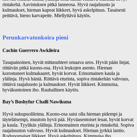
rintakehä. Aavistuksen pitkä lanneosa. Hyvä raajaluusto ja
kulmaukset, hieman kapeat liikkeet, hyvä askelpituus. Tasaisesti
peittävä, hieno karvapeite. Miellyttävä käytös.
Perunkarvatonkoira pieni
Cachin Guerrero Awkileira
Tasapainoinen, hyvät mittasuhteet omaava uros. Hyvät pään linjat,
riittävän pitkä kuono-osa. Hyvä leukojen asento. Hieman
korostuneet kulmakaaret, hyvät korvat. Erinomainen kaula ja
ylälinja. Hyvä häntä. Riittävä eturinta, sopiva rintakehän vahvuus,
riittävä raajaluusto ja kulmaukset. Hyvät liikkeet. Kimmoisa,
hyväkuntoinen iho. Rauhallinen käytös.
Bay’s Bushyfur Challi Nawikuna
Hyvä sukupuolileima. Kuono-osa saisi olla hieman pidempi ja
täyteläisempi, muutoin hyvä pää. Hyväasentoiset leuat, hyvät korvat
ja kaula. Tyylikäs ylälinja. Erinomainen eturinta ja rintakehä. Sopiva
raajaluuston vahvuus. Hyvät kulmaukset. Hieman jyrkkä lantio.
Rodunomaiset liikkeet. Hyvä askelpituus. Kimmoisa iho.