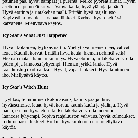
pituinen pää, hyvät hampaat ja purenta. Melko pyöreät silmät. Hyvin
asettuneet pehmeät korvat. Vahva kaula, hyvä ylälinja ja häntä.
Hyvä eturinta ja rintakehän malli. Erittäin hyvä raajaluusto.
Sopivasti kulmauksia. Vapaat liikkeet. Karhea, hyvin peittävä
karvapeite. Miellyttävä käytös.
Icy Star’s What Just Happened
Hyvän kokoinen, tyylikäs narttu. Miellyttäväilmeinen pää, vahvat
leuat. Kauniit korvat. Erittäin hyvä kaula, hieman pehmeä selkä.
Hieman matala hännän kiinnitys. Hyvä eturinta, rintakehä voisi olla
pidempi ja lanneosa lyhyempi. Hieman jyrkkä lantio. Hyvä
raajaluusto ja kulmaukset. Hyvät, vapaat liikkeet. Hyväkuntoinen
iho. Miellyttävä käytös.
Icy Star’s Witch Hunt
Tyylikäs, feminiininen kokonaisuus, kaunis pää ja ilme,
hyväasentoiset leuat, hyvät korvat, kaunis kaula ja ylälinja. Hyvä
häntä, erittäin hyvä eturinta. Rintakehä voisi olla pidempi ja
lanneosa lyhyempi. Sopiva raajaluuston vahvuus, hyvät kulmaukset,
rodunomaiset liikkeet. Erittäin hyväkuntoinen iho, miellyttävä
käytös.