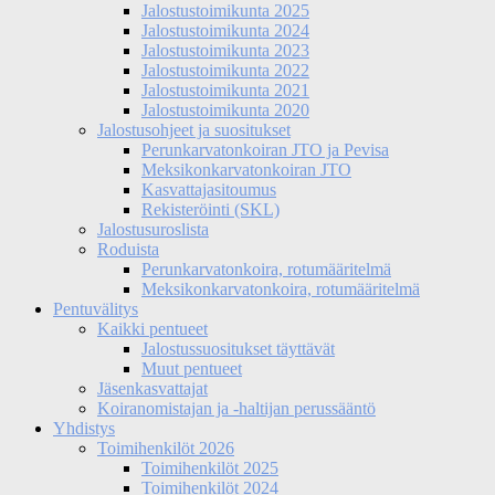
Jalostustoimikunta 2025
Jalostustoimikunta 2024
Jalostustoimikunta 2023
Jalostustoimikunta 2022
Jalostustoimikunta 2021
Jalostustoimikunta 2020
Jalostusohjeet ja suositukset
Perunkarvatonkoiran JTO ja Pevisa
Meksikonkarvatonkoiran JTO
Kasvattajasitoumus
Rekisteröinti (SKL)
Jalostusuroslista
Roduista
Perunkarvatonkoira, rotumääritelmä
Meksikonkarvatonkoira, rotumääritelmä
Pentuvälitys
Kaikki pentueet
Jalostussuositukset täyttävät
Muut pentueet
Jäsenkasvattajat
Koiranomistajan ja -haltijan perussääntö
Yhdistys
Toimihenkilöt 2026
Toimihenkilöt 2025
Toimihenkilöt 2024