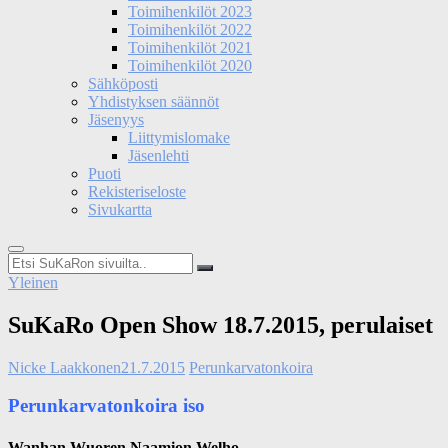
Toimihenkilöt 2023
Toimihenkilöt 2022
Toimihenkilöt 2021
Toimihenkilöt 2020
Sähköposti
Yhdistyksen säännöt
Jäsenyys
Liittymislomake
Jäsenlehti
Puoti
Rekisteriseloste
Sivukartta
Etsi
SuKaRon
Yleinen
sivuilta..
SuKaRo Open Show 18.7.2015, perulaiset
Nicke Laakkonen
21.7.2015
Perunkarvatonkoira
Perunkarvatonkoira iso
Wanhan Wuoren Naamion Welho