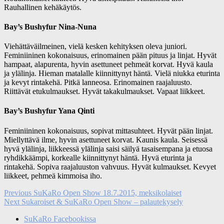
Rauhallinen kehäkäytös.
Bay’s Bushyfur Nina-Nuna
Viehättäväilmeinen, vielä kesken kehityksen oleva juniori.
Feminiininen kokonaisuus, erinomainen pään pituus ja linjat. Hyvät
hampaat, alapurenta, hyvin asettuneet pehmeät korvat. Hyvä kaula
ja ylälinja. Hieman matalalle kiinnittynyt häntä. Vielä niukka eturinta
ja kevyt rintakehä. Pitkä lanneosa. Erinomainen raajaluusto.
Riittävät etukulmaukset. Hyvät takakulmaukset. Vapaat liikkeet.
Bay’s Bushyfur Yana Qinti
Feminiininen kokonaisuus, sopivat mittasuhteet. Hyvät pään linjat.
Miellyttävä ilme, hyvin asettuneet korvat. Kaunis kaula. Seisessä
hyvä ylälinja, liikkeessä ylälinja saisi säilyä tasaisempana ja etuosa
ryhdikkäämpi, korkealle kiinnittynyt häntä. Hyvä eturinta ja
rintakehä. Sopiva raajaluuston vahvuus. Hyvät kulmaukset. Kevyet
liikkeet, pehmeä kimmoisa iho.
Artikkelien
Previous
Previous
SuKaRo Open Show 18.7.2015, meksikolaiset
Next
post:
Next
Sukaroiset & SuKaRo Open Show – palautekysely
selaus
post:
SuKaRo Facebookissa