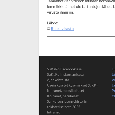
Tämänhetkisen tiedon mukaan koronavir
lemmikkieläimet ole tartuntojen lähde. 
virusta ihmisiin.
Lähde:
©
Ruokavirasto
SuKaRo Facebookissa
Li
SuKaRo Instagramisssa
Jä
Ajankohtaista
V
Usein kysytyt kysymykset (UKK)
Ja
Koiranet, meksikolaiset
Pe
Koiranet, perulaiset
Y
Sähköisen jäsenrekisterin
rekisteriseloste 2025
Intranet