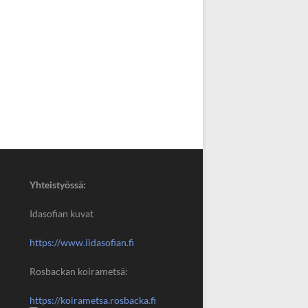
Yhteistyössä:
Idasofian kuvat
https://www.iidasofian.fi
Rosbackan koirametsä:
https://koirametsa.rosbacka.fi