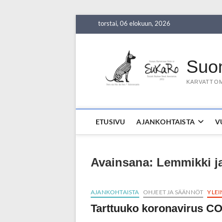
Skip
torstai, 06 elokuun, 2026
to
content
Suom
KARVATTOM
ETUSIVU
AJANKOHTAISTA
V
Avainsana:
Lemmikki j
AJANKOHTAISTA
OHJEET JA SÄÄNNÖT
YLEI
Tarttuuko koronavirus CO