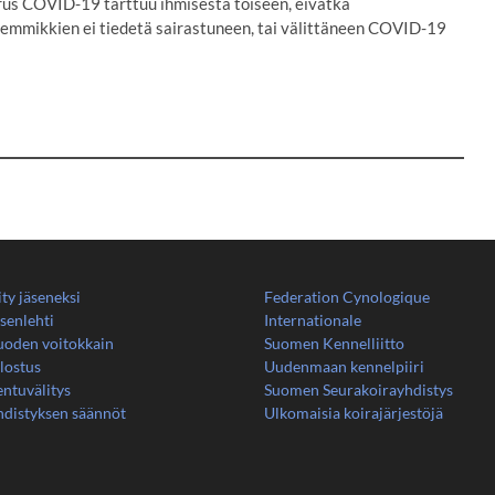
us COVID-19 tarttuu ihmisestä toiseen, eivätkä
Lemmikkien ei tiedetä sairastuneen, tai välittäneen COVID-19
ity jäseneksi
Federation Cynologique
senlehti
Internationale
uoden voitokkain
Suomen Kennelliitto
lostus
Uudenmaan kennelpiiri
ntuvälitys
Suomen Seurakoirayhdistys
hdistyksen säännöt
Ulkomaisia koirajärjestöjä