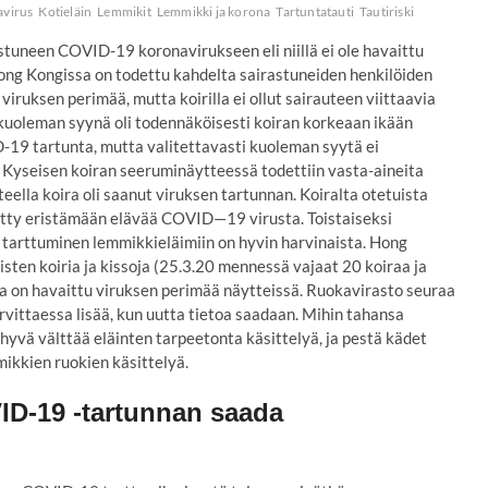
virus
Kotieläin
Lemmikit
Lemmikki ja korona
Tartuntatauti
Tautiriski
stuneen COVID-19 koronavirukseen eli niillä ei ole havaittu
. Hong Kongissa on todettu kahdelta sairastuneiden henkilöiden
iruksen perimää, mutta koirilla ei ollut sairauteen viittaavia
a kuoleman syynä oli todennäköisesti koiran korkeaan ikään
D-19 tartunta, mutta valitettavasti kuoleman syytä ei
. Kyseisen koiran seeruminäytteessä todettiin vasta-aineita
ella koira oli saanut viruksen tartunnan. Koiralta otetuista
ytty eristämään elävää COVID—19 virusta. Toistaiseksi
 tarttuminen lemmikkieläimiin on hyvin harvinaista. Hong
sten koiria ja kissoja (25.3.20 mennessä vajaat 20 koiraa ja
sta on havaittu viruksen perimää näytteissä. Ruokavirasto seuraa
arvittaessa lisää, kun uutta tietoa saadaan. Mihin tahansa
 hyvä välttää eläinten tarpeetonta käsittelyä, ja pestä kädet
mikkien ruokien käsittelyä.
ID-19 -tartunnan saada