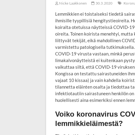
Nicke Laakkonen
30.3.2020
Korona
Lemmikkien ei toistaiseksi tiedetä saira
ihmisille tyypillisiä hengitystieoireita
koiralta otetuissa näytteissä COVID-19 v
oireita. Toinen koirista menehtyi, mutt
liittyvät tekijät, eikä mahdollinen COVI
varmistettu patologisella tutkimuksella
COVID-19 virusta vastaan, minkä peruste
limakalvonäytteistä ei kuitenkaan pyst
vaikuttaa siltä, että COVID-19 viruksen
Kongissa on testattu sairastuneiden ihmi
vajaat 10 kissaa) ja vain kahdella koiri
tilannetta eläinten osalta ja tiedottaa t
infektiotautiin sairastuneen henkilön on
huolellisesti aina esimerkiksi ennen lem
Voiko koronavirus COV
lemmikkieläimestä?