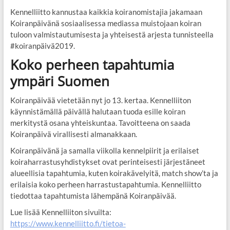
Kennelliitto kannustaa kaikkia koiranomistajia jakamaan
Koiranpäivänä sosiaalisessa mediassa muistojaan koiran
tuloon valmistautumisesta ja yhteisestä arjesta tunnisteella
#koiranpäivä2019.
Koko perheen tapahtumia
ympäri Suomen
Koiranpäivää vietetään nyt jo 13. kertaa. Kennelliiton
käynnistämällä päivällä halutaan tuoda esille koiran
merkitystä osana yhteiskuntaa. Tavoitteena on saada
Koiranpäivä virallisesti almanakkaan.
Koiranpäivänä ja samalla viikolla kennelpiirit ja erilaiset
koiraharrastusyhdistykset ovat perinteisesti järjestäneet
alueellisia tapahtumia, kuten koirakävelyitä, match show’ta ja
erilaisia koko perheen harrastustapahtumia. Kennelliitto
tiedottaa tapahtumista lähempänä Koiranpäivää.
Lue lisää Kennelliiton sivuilta:
https://www.kennelliitto.fi/tietoa-