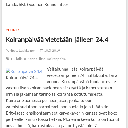
Lähde. SKL (Suomen Kennelliitto)
YLEINEN
Koiranpäivää vietetään jälleen 24.4
Nicke Laakkonen
10.3.2019
Huhtikuu
Kennelliitto
Koiranpäivä
Valtakunnallista Koiranpäivää
vietetään jälleen 24. huhtikuuta. Tänä
Koiranpäivä 24.4
vuonna Koiranpäivänä tuodaan esille
vastuullisen koiran hankinnan tärkeyttä ja kannustetaan
ihmisiä jakamaan tarinoita koiransa kotiutumisesta.
Koira on Suomessa perheenjäsen, jonka tuloon
valmistaudutaan parhaimmillaan huolella ja pitkäänkin.
Erityisesti ensikohtaamiset karvakaverin kanssa ovat koko
perheelle ikimuistoisia hetkiä. Monen arkeen koira on tuonut
uusia ihmisiä, harrastuksia ja paljon hyvää mieltä.