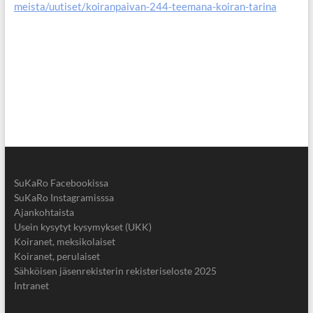
meista/uutiset/koiranpaivan-244-teemana-koiran-tarina
SuKaRo Facebookissa
SuKaRo Instagramisssa
Ajankohtaista
Usein kysytyt kysymykset (UKK)
Koiranet, meksikolaiset
Koiranet, perulaiset
Sähköisen jäsenrekisterin rekisteriseloste 2025
Intranet