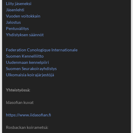
Liity jäseneksi
Jäsenlehti
Vuoden voitokkain
Jalostus
Pentuvälitys
Yhdistyksen säännöt
Federation Cynologique Internationale
Suomen Kennelliitto
Uudenmaan kennelpiiri
Suomen Seurakoirayhdistys
Ulkomaisia koirajärjestöjä
Yhteistyössä:
Idasofian kuvat
https://www.iidasofian.fi
Rosbackan koirametsä: