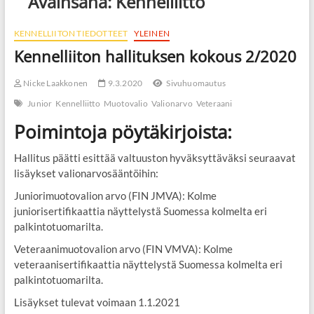
Avainsana:
Kennelliitto
KENNELLIITON TIEDOTTEET
YLEINEN
Kennelliiton hallituksen kokous 2/2020
Nicke Laakkonen
9.3.2020
Sivuhuomautus
Junior
Kennelliitto
Muotovalio
Valionarvo
Veteraani
Poimintoja pöytäkirjoista:
Hallitus päätti esittää valtuuston hyväksyttäväksi seuraavat
lisäykset valionarvosääntöihin:
Juniorimuotovalion arvo (FIN JMVA): Kolme
juniorisertifikaattia näyttelystä Suomessa kolmelta eri
palkintotuomarilta.
Veteraanimuotovalion arvo (FIN VMVA): Kolme
veteraanisertifikaattia näyttelystä Suomessa kolmelta eri
palkintotuomarilta.
Lisäykset tulevat voimaan 1.1.2021