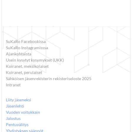
SuKaRo Facebookissa
SuKaRo Instagramisssa
Ajankohtaista
Usein kysytyt kysymykset (UKK)
Koiranet, meksikolaiset
Koiranet, perulaiset
Sähköisen jäsenrekisterin rekisteriseloste 2025
Intranet
Liity jäseneksi
Jäsenlehti
Vuoden voitokkain
Jalostus
Pentuvälitys
Yhdistyksen säännöt