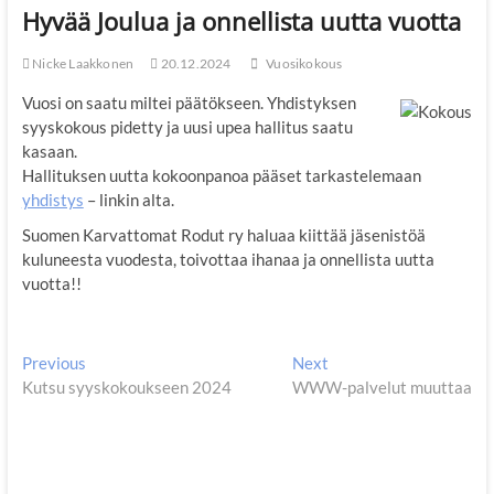
Hyvää Joulua ja onnellista uutta vuotta
Nicke Laakkonen
20.12.2024
Vuosikokous
Vuosi on saatu miltei päätökseen. Yhdistyksen
syyskokous pidetty ja uusi upea hallitus saatu
kasaan.
Hallituksen uutta kokoonpanoa pääset tarkastelemaan
yhdistys
– linkin alta.
Suomen Karvattomat Rodut ry haluaa kiittää jäsenistöä
kuluneesta vuodesta, toivottaa ihanaa ja onnellista uutta
vuotta!!
Artikkelien
Previous
Next
Previous
Next
post:
post:
Kutsu syyskokoukseen 2024
WWW-palvelut muuttaa
selaus