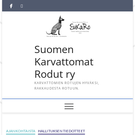
Skip
SuKaRo
SuKaRo
Ajankohtaista
Usein
Koiranet,
Koiranet,
Sähköisen
Intranet
to
content
Facebookissa
Instagramisssa
kysytyt
meksikolaiset
perulaiset
jäsenrekisterin
kysymykset
rekisteriseloste
(UKK)
2025
Suomen
Karvattomat
Rodut ry
KARVATTOMIEN ROTUJEN HYVÄKSI,
RAKKAUDESTA ROTUUN.
AJANKOHTAISTA
HALLITUKSEN TIEDOTTEET