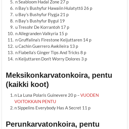
n Seabloom Hadal Zone 27 p
n Bay’s Bushyfur Hawaiin Hulatyttö 26 p
u Bay’s Bushyfur Flygja 21 p
n Bay’s Bushyfur Bygul 19
u Tresohr De Korrantoh 17 p
n Allegranden Valkyria 15 p
n Gruffalina’s Firestone Keijuttaren 14 p
u Cachin Guerrero Awkileira 13 p
n Fiabella’s Ginger Tips And Tricks 8 p
n Keijuttaren Don’t Worry Dolores 3 p
Meksikonkarvatonkoira, pentu
(kaikki koot)
n La Luna Polaris Guinevere 20 p –
VUODEN
VOITOKKAIN PENTU
n Sippelins Everybody Has A Secret 11 p
Perunkarvatonkoira, pentu