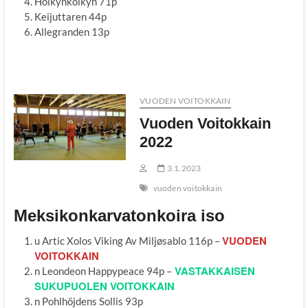
Hölkynkölkyn 71p
Keijuttaren 44p
Allegranden 13p
VUODEN VOITOKKAIN
Vuoden Voitokkain
2022
3.1.2023
vuoden voitokkain
Meksikonkarvatonkoira iso
VUODEN
u Artic Xolos Viking Av Miljøsablo 116p –
VOITOKKAIN
VASTAKKAISEN
n Leondeon Happypeace 94p –
SUKUPUOLEN VOITOKKAIN
n Pohlhöjdens Sollis 93p