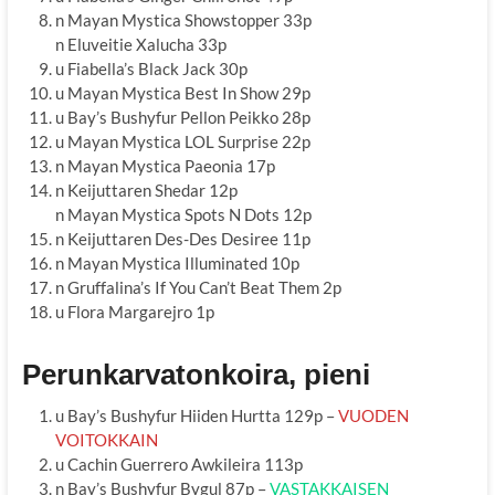
n Mayan Mystica Showstopper 33p
n Eluveitie Xalucha 33p
u Fiabella’s Black Jack 30p
u Mayan Mystica Best In Show 29p
u Bay’s Bushyfur Pellon Peikko 28p
u Mayan Mystica LOL Surprise 22p
n Mayan Mystica Paeonia 17p
n Keijuttaren Shedar 12p
n Mayan Mystica Spots N Dots 12p
n Keijuttaren Des-Des Desiree 11p
n Mayan Mystica Illuminated 10p
n Gruffalina’s If You Can’t Beat Them 2p
u Flora Margarejro 1p
Perunkarvatonkoira, pieni
u Bay’s Bushyfur Hiiden Hurtta 129p –
VUODEN
VOITOKKAIN
u Cachin Guerrero Awkileira 113p
n Bay’s Bushyfur Bygul 87p –
VASTAKKAISEN