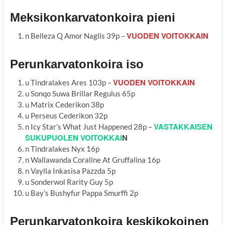
Meksikonkarvatonkoira pieni
VUODEN VOITOKKAIN
n Belleza Q Amor Naglis 39p –
Perunkarvatonkoira iso
VUODEN VOITOKKAIN
u Tindralakes Ares 103p –
u Sonqo Suwa Brillar Regulus 65p
u Matrix Cederikon 38p
u Perseus Cederikon 32p
VASTAKKAISEN
n Icy Star’s What Just Happened 28p –
SUKUPUOLEN VOITOKKAI
N
n Tindralakes Nyx 16p
n Wallawanda Coraline At Gruffalina 16p
n Vaylla Inkasisa Pazzda 5p
u Sonderwol Rarity Guy 5p
u Bay’s Bushyfur Pappa Smurffi 2p
Perunkarvatonkoira keskikokoinen