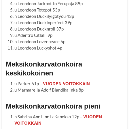
u Leondeon Jackpot to Yerupaja 89p
u Leondeon Totopot 53p
n Leondeon Duckilyigotyou 43p
u Leondeon Duckinperfect 39p
u Leondeon Ducknroll 37p
u Adentro Citlalli 9p
n Leondeon Lovenpeace 6p
u Leondeon Luckyshot 4p
Meksikonkarvatonkoira
keskikokoinen
VUODEN VOITOKKAIN
u Parker 61p –
u Marmarella Adolf Blandika Inka 8p
Meksikonkarvatonkoira pieni
VUODEN
n Sabrina Ann Linn Iz Kanekso 12p –
VOITOKKAIN