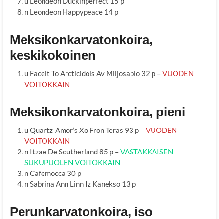
u Leondeon Duckinperfect 15 p
n Leondeon Happypeace 14 p
Meksikonkarvatonkoira,
keskikokoinen
u Faceit To Arcticidols Av Miljosablo 32 p –
VUODEN
VOITOKKAIN
Meksikonkarvatonkoira, pieni
u Quartz-Amor’s Xo Fron Teras 93 p –
VUODEN
VOITOKKAIN
n Itzae De Southerland 85 p –
VASTAKKAISEN
SUKUPUOLEN VOITOKKAIN
n Cafemocca 30 p
n Sabrina Ann Linn Iz Kanekso 13 p
Perunkarvatonkoira, iso