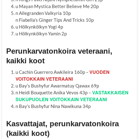
u Mayan Mystica Better Believe Me 20p
n Allegranden Valkyria 10p
n Fiabella’s Ginger Tips And Tricks 10p
u Hölkynkölkyn Yogi 4p
u Hölkynkölkyn Yamin 2p
Perunkarvatonkoira veteraani,
kaikki koot
VUODEN
u Cachin Guerrero Awkileira 160p –
VOITOKKAIN VETERAANI
u Bay’s Bushyfur Awarmatuy Qawax 69p
VASTAKKAISEN
n Heidi Bouquette Anika Vevos 43p –
SUKUPUOLEN VOITOKKAIN VETERAANI
n Bay’s Bushyfur Nina Nawikuna 34p
Kasvattajat, perunkarvatonkoira
(kaikki koot)