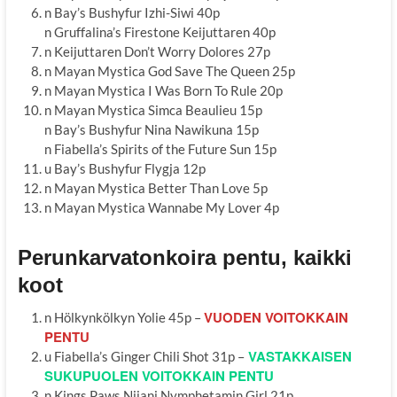
n Bay’s Bushyfur Izhi-Siwi 40p
n Gruffalina’s Firestone Keijuttaren 40p
n Keijuttaren Don’t Worry Dolores 27p
n Mayan Mystica God Save The Queen 25p
n Mayan Mystica I Was Born To Rule 20p
n Mayan Mystica Simca Beaulieu 15p
n Bay’s Bushyfur Nina Nawikuna 15p
n Fiabella’s Spirits of the Future Sun 15p
u Bay’s Bushyfur Flygja 12p
n Mayan Mystica Better Than Love 5p
n Mayan Mystica Wannabe My Lover 4p
Perunkarvatonkoira pentu, kaikki
koot
VUODEN VOITOKKAIN
n Hölkynkölkyn Yolie 45p –
PENTU
VASTAKKAISEN
u Fiabella’s Ginger Chili Shot 31p –
SUKUPUOLEN VOITOKKAIN PENTU
n Kings Paws Nijani Nymphetamin Girl 21p