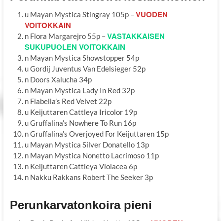
VUODEN
u Mayan Mystica Stingray 105p –
VOITOKKAIN
VASTAKKAISEN
n Flora Margarejro 55p –
SUKUPUOLEN VOITOKKAIN
n Mayan Mystica Showstopper 54p
u Gordij Juventus Van Edelsieger 52p
n Doors Xalucha 34p
n Mayan Mystica Lady In Red 32p
n Fiabella’s Red Velvet 22p
u Keijuttaren Cattleya Iricolor 19p
u Gruffalina’s Nowhere To Run 16p
n Gruffalina’s Overjoyed For Keijuttaren 15p
u Mayan Mystica Silver Donatello 13p
n Mayan Mystica Nonetto Lacrimoso 11p
n Keijuttaren Cattleya Violacea 6p
n Nakku Rakkans Robert The Seeker 3p
Perunkarvatonkoira pieni