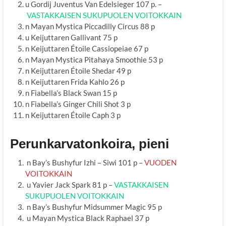
u Gordij Juventus Van Edelsieger 107 p. –
VASTAKKAISEN SUKUPUOLEN VOITOKKAIN
n Mayan Mystica Piccadilly Circus 88 p
u Keijuttaren Gallivant 75 p
n Keijuttaren Étoile Cassiopeiae 67 p
n Mayan Mystica Pitahaya Smoothie 53 p
n Keijuttaren Étoile Shedar 49 p
n Keijuttaren Frida Kahlo 26 p
n Fiabella’s Black Swan 15 p
n Fiabella’s Ginger Chili Shot 3 p
n Keijuttaren Étoile Caph 3 p
Perunkarvatonkoira, pieni
n Bay’s Bushyfur Izhi – Siwi 101 p –
VUODEN
VOITOKKAIN
u Yavier Jack Spark 81 p –
VASTAKKAISEN
SUKUPUOLEN VOITOKKAIN
n Bay’s Bushyfur Midsummer Magic 95 p
u Mayan Mystica Black Raphael 37 p