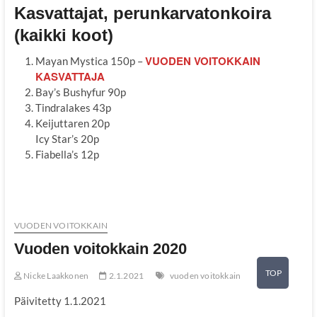
Kasvattajat, perunkarvatonkoira
(kaikki koot)
VUODEN VOITOKKAIN
Mayan Mystica 150p –
KASVATTAJA
Bay’s Bushyfur 90p
Tindralakes 43p
Keijuttaren 20p
Icy Star’s 20p
Fiabella’s 12p
VUODEN VOITOKKAIN
Vuoden voitokkain 2020
TOP
Nicke Laakkonen
2.1.2021
vuoden voitokkain
Päivitetty 1.1.2021