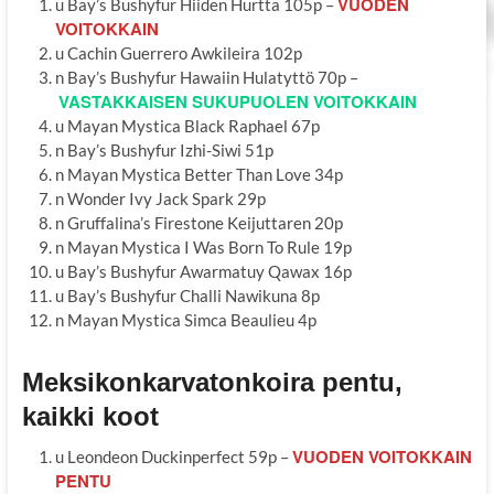
VUODEN
u Bay’s Bushyfur Hiiden Hurtta 105p –
VOITOKKAIN
u Cachin Guerrero Awkileira 102p
n Bay’s Bushyfur Hawaiin Hulatyttö 70p –
VASTAKKAISEN SUKUPUOLEN VOITOKKAIN
u Mayan Mystica Black Raphael 67p
n Bay’s Bushyfur Izhi-Siwi 51p
n Mayan Mystica Better Than Love 34p
n Wonder Ivy Jack Spark 29p
n Gruffalina’s Firestone Keijuttaren 20p
n Mayan Mystica I Was Born To Rule 19p
u Bay’s Bushyfur Awarmatuy Qawax 16p
u Bay’s Bushyfur Challi Nawikuna 8p
n Mayan Mystica Simca Beaulieu 4p
Meksikonkarvatonkoira pentu,
kaikki koot
VUODEN VOITOKKAIN
u Leondeon Duckinperfect 59p –
PENTU