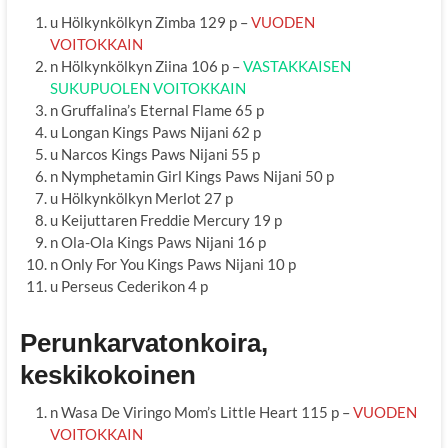
u Hölkynkölkyn Zimba 129 p –
VUODEN
VOITOKKAIN
n Hölkynkölkyn Ziina 106 p –
VASTAKKAISEN
SUKUPUOLEN VOITOKKAIN
n Gruffalina’s Eternal Flame 65 p
u Longan Kings Paws Nijani 62 p
u Narcos Kings Paws Nijani 55 p
n Nymphetamin Girl Kings Paws Nijani 50 p
u Hölkynkölkyn Merlot 27 p
u Keijuttaren Freddie Mercury 19 p
n Ola-Ola Kings Paws Nijani 16 p
n Only For You Kings Paws Nijani 10 p
u Perseus Cederikon 4 p
Perunkarvatonkoira,
keskikokoinen
n Wasa De Viringo Mom’s Little Heart 115 p –
VUODEN
VOITOKKAIN