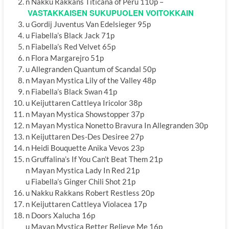
n Nakku Rakkans Titicana of Peru 110p –
VASTAKKAISEN SUKUPUOLEN VOITOKKAIN
u Gordij Juventus Van Edelsieger 95p
u Fiabella’s Black Jack 71p
n Fiabella’s Red Velvet 65p
n Flora Margarejro 51p
u Allegranden Quantum of Scandal 50p
n Mayan Mystica Lily of the Valley 48p
n Fiabella’s Black Swan 41p
u Keijuttaren Cattleya Iricolor 38p
n Mayan Mystica Showstopper 37p
n Mayan Mystica Nonetto Bravura In Allegranden 30p
n Keijuttaren Des-Des Desiree 27p
n Heidi Bouquette Anika Vevos 23p
n Gruffalina’s If You Can’t Beat Them 21p
n Mayan Mystica Lady In Red 21p
u Fiabella’s Ginger Chili Shot 21p
u Nakku Rakkans Robert Restless 20p
n Keijuttaren Cattleya Violacea 17p
n Doors Xalucha 16p
u Mayan Mystica Better Believe Me 16p