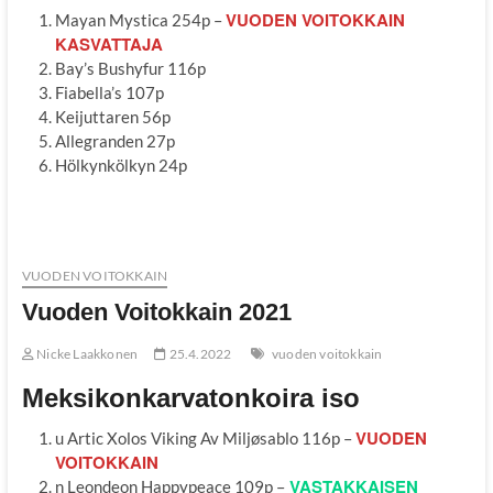
VUODEN VOITOKKAIN
Mayan Mystica 254p –
KASVATTAJA
Bay’s Bushyfur 116p
Fiabella’s 107p
Keijuttaren 56p
Allegranden 27p
Hölkynkölkyn 24p
VUODEN VOITOKKAIN
Vuoden Voitokkain 2021
Nicke Laakkonen
25.4.2022
vuoden voitokkain
Meksikonkarvatonkoira iso
VUODEN
u Artic Xolos Viking Av Miljøsablo 116p –
VOITOKKAIN
VASTAKKAISEN
n Leondeon Happypeace 109p –