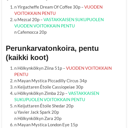
n Yirgacheffe Dream Of Coffee 30p –
VUODEN
VOITOKKAIN PENTU
u Mezcal 20p –
VASTAKKAISEN SUKUPUOLEN
VUODEN VOITOKKAIN PENTU
n Cafemocca 20p
Perunkarvatonkoira, pentu
(kaikki koot)
n Hölkynkölkyn Ziina 51p –
VUODEN VOITOKKAIN
PENTU
n Mayan Mystica Piccadilly Circus 34p
n Keijuttaren Étoile Cassiopeiae 30p
u Hölkynkölkyn Zimba 22p –
VASTAKKAISEN
SUKUPUOLEN VOITOKKAIN PENTU
n Keijuttaren Étoile Shedar 20p
u Yavier Jack Spark 20p
n Hölkynkölkyn Zara 20p
n Mayan Mystica London Eye 15p