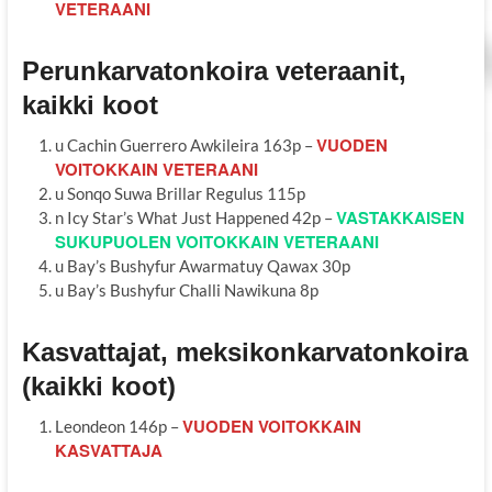
VETERAANI
Perunkarvatonkoira veteraanit,
kaikki koot
VUODEN
u Cachin Guerrero Awkileira 163p –
VOITOKKAIN VETERAANI
u Sonqo Suwa Brillar Regulus 115p
VASTAKKAISEN
n Icy Star’s What Just Happened 42p –
SUKUPUOLEN VOITOKKAIN VETERAANI
u Bay’s Bushyfur Awarmatuy Qawax 30p
u Bay’s Bushyfur Challi Nawikuna 8p
Kasvattajat, meksikonkarvatonkoira
(kaikki koot)
VUODEN VOITOKKAIN
Leondeon 146p –
KASVATTAJA