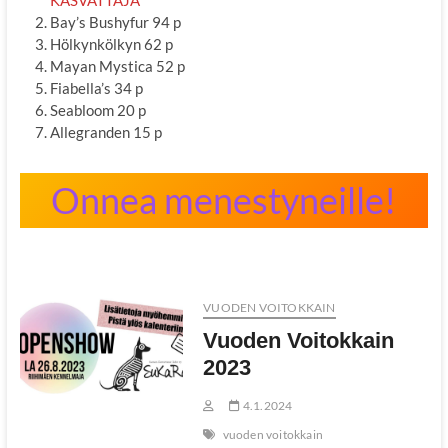
KASVATTAJA
Bay’s Bushyfur 94 p
Hölkynkölkyn 62 p
Mayan Mystica 52 p
Fiabella’s 34 p
Seabloom 20 p
Allegranden 15 p
Onnea menestyneille!
VUODEN VOITOKKAIN
Vuoden Voitokkain
2023
4.1.2024
vuoden voitokkain