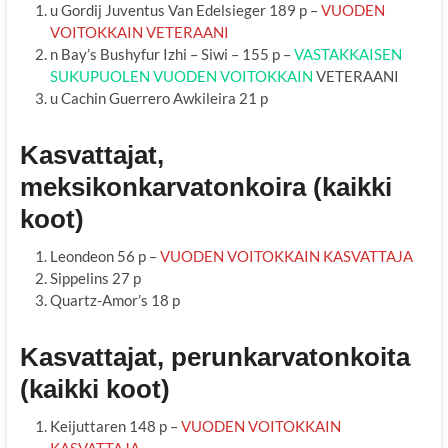
u Gordij Juventus Van Edelsieger 189 p –
VUODEN
VOITOKKAIN VETERAANI
n Bay’s Bushyfur Izhi – Siwi – 155 p –
VASTAKKAISEN
SUKUPUOLEN VUODEN VOITOKKAIN
VETERAANI
u Cachin Guerrero Awkileira 21 p
Kasvattajat,
meksikonkarvatonkoira (kaikki
koot)
Leondeon 56 p –
VUODEN VOITOKKAIN KASVATTAJA
Sippelins 27 p
Quartz-Amor’s 18 p
Kasvattajat, perunkarvatonkoita
(kaikki koot)
Keijuttaren 148 p –
VUODEN VOITOKKAIN