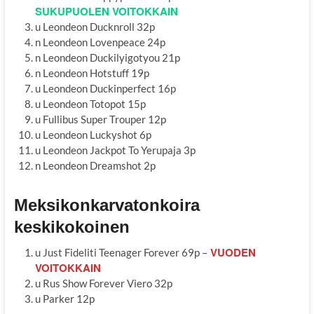
SUKUPUOLEN VOITOKKAIN
u Leondeon Ducknroll 32p
n Leondeon Lovenpeace 24p
n Leondeon Duckilyigotyou 21p
n Leondeon Hotstuff 19p
u Leondeon Duckinperfect 16p
u Leondeon Totopot 15p
u Fullibus Super Trouper 12p
u Leondeon Luckyshot 6p
u Leondeon Jackpot To Yerupaja 3p
n Leondeon Dreamshot 2p
Meksikonkarvatonkoira
keskikokoinen
VUODEN
u Just Fideliti Teenager Forever 69p –
VOITOKKAIN
u Rus Show Forever Viero 32p
u Parker 12p