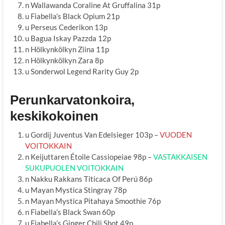
n Wallawanda Coraline At Gruffalina 31p
u Fiabella’s Black Opium 21p
u Perseus Cederikon 13p
u Bagua Iskay Pazzda 12p
n Hölkynkölkyn Ziina 11p
n Hölkynkölkyn Zara 8p
u Sonderwol Legend Rarity Guy 2p
Perunkarvatonkoira,
keskikokoinen
u Gordij Juventus Van Edelsieger 103p –
VUODEN
VOITOKKAIN
n Keijuttaren Étoile Cassiopeiae 98p –
VASTAKKAISEN
SUKUPUOLEN VOITOKKAIN
n Nakku Rakkans Titicaca Of Perú 86p
u Mayan Mystica Stingray 78p
n Mayan Mystica Pitahaya Smoothie 76p
n Fiabella’s Black Swan 60p
u Fiabella’s Ginger Chili Shot 49p