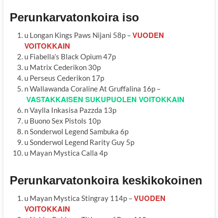
Perunkarvatonkoira iso
VUODEN
u Longan Kings Paws Nijani 58p –
VOITOKKAIN
u Fiabella’s Black Opium 47p
u Matrix Cederikon 30p
u Perseus Cederikon 17p
n Wallawanda Coraline At Gruffalina 16p –
VASTAKKAISEN SUKUPUOLEN VOITOKKAIN
n Vaylla Inkasisa Pazzda 13p
u Buono Sex Pistols 10p
n Sonderwol Legend Sambuka 6p
u Sonderwol Legend Rarity Guy 5p
u Mayan Mystica Calla 4p
Perunkarvatonkoira keskikokoinen
VUODEN
u Mayan Mystica Stingray 114p –
VOITOKKAIN