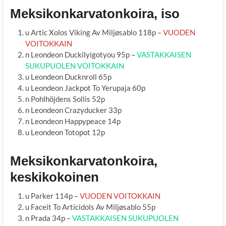
Meksikonkarvatonkoira, iso
u Artic Xolos Viking Av Miljøsablo 118p –
VUODEN
VOITOKKAIN
n Leondeon Duckilyigotyou 95p –
VASTAKKAISEN
SUKUPUOLEN VOITOKKAIN
u Leondeon Ducknroll 65p
u Leondeon Jackpot To Yerupaja 60p
n Pohlhöjdens Sollis 52p
n Leondeon Crazyducker 33p
n Leondeon Happypeace 14p
u Leondeon Totopot 12p
Meksikonkarvatonkoira,
keskikokoinen
u Parker 114p –
VUODEN VOITOKKAIN
u Faceit To Articidols Av Miljøsablo 55p
n Prada 34p –
VASTAKKAISEN SUKUPUOLEN