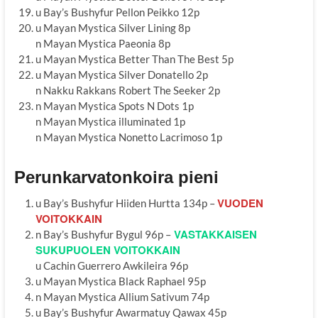
u Bay’s Bushyfur Pellon Peikko 12p
u Mayan Mystica Silver Lining 8p
n Mayan Mystica Paeonia 8p
u Mayan Mystica Better Than The Best 5p
u Mayan Mystica Silver Donatello 2p
n Nakku Rakkans Robert The Seeker 2p
n Mayan Mystica Spots N Dots 1p
n Mayan Mystica illuminated 1p
n Mayan Mystica Nonetto Lacrimoso 1p
Perunkarvatonkoira pieni
VUODEN
u Bay’s Bushyfur Hiiden Hurtta 134p –
VOITOKKAIN
VASTAKKAISEN
n Bay’s Bushyfur Bygul 96p –
SUKUPUOLEN VOITOKKAIN
u Cachin Guerrero Awkileira 96p
u Mayan Mystica Black Raphael 95p
n Mayan Mystica Allium Sativum 74p
u Bay’s Bushyfur Awarmatuy Qawax 45p