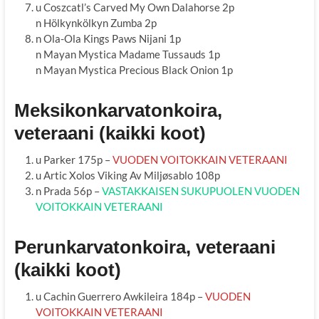
u Coszcatl’s Carved My Own Dalahorse 2p
n Hölkynkölkyn Zumba 2p
n Ola-Ola Kings Paws Nijani 1p
n Mayan Mystica Madame Tussauds 1p
n Mayan Mystica Precious Black Onion 1p
Meksikonkarvatonkoira,
veteraani (kaikki koot)
u Parker 175p –
VUODEN VOITOKKAIN VETERAANI
u Artic Xolos Viking Av Miljøsablo 108p
n Prada 56p –
VASTAKKAISEN SUKUPUOLEN VUODEN
VOITOKKAIN VETERAANI
Perunkarvatonkoira, veteraani
(kaikki koot)
u Cachin Guerrero Awkileira 184p –
VUODEN
VOITOKKAIN VETERAANI