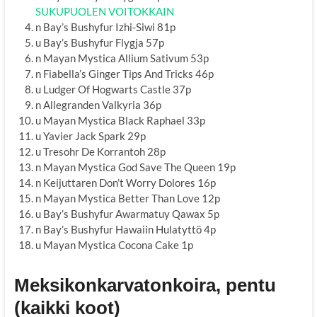
SUKUPUOLEN VOITOKKAIN
n Bay’s Bushyfur Izhi-Siwi 81p
u Bay’s Bushyfur Flygja 57p
n Mayan Mystica Allium Sativum 53p
n Fiabella’s Ginger Tips And Tricks 46p
u Ludger Of Hogwarts Castle 37p
n Allegranden Valkyria 36p
u Mayan Mystica Black Raphael 33p
u Yavier Jack Spark 29p
u Tresohr De Korrantoh 28p
n Mayan Mystica God Save The Queen 19p
n Keijuttaren Don’t Worry Dolores 16p
n Mayan Mystica Better Than Love 12p
u Bay’s Bushyfur Awarmatuy Qawax 5p
n Bay’s Bushyfur Hawaiin Hulatyttö 4p
u Mayan Mystica Cocona Cake 1p
Meksikonkarvatonkoira, pentu
(kaikki koot)