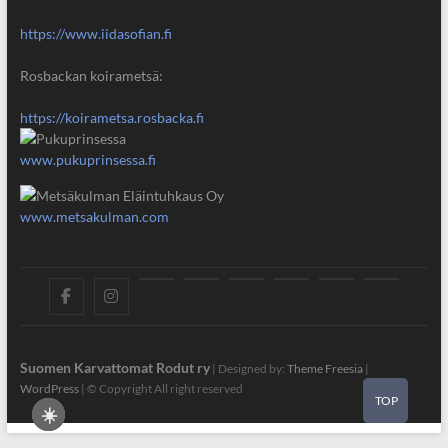
https://www.iidasofian.fi
Rosbackan koirametsä:
https://koirametsa.rosbacka.fi
www.pukuprinsessa.fi
www.metsakulman.com
SuKaRo
SuKaRo
Ajankohtaista
Usein
Koiranet,
Koiranet,
Sähköisen
Intran
Facebookissa
Instagramisssa
kysytyt
meksikolaiset
perulaiset
jäsenrekis
kysymykset
rekisteris
Suomen Karvattomat Rodut ry
| Designed by:
Theme Freesia
|
WordPress
| © Copyright All right reserved
(UKK)
2025
TOP
☀️