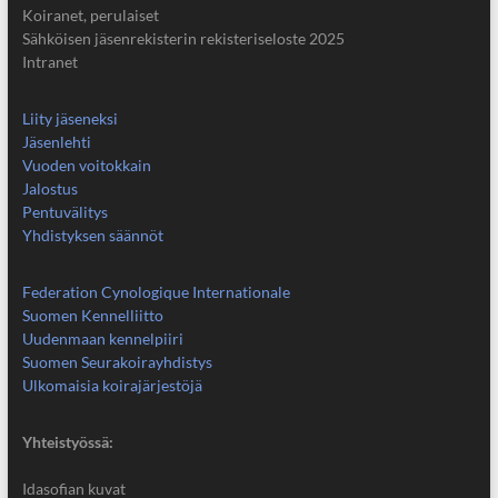
Koiranet, perulaiset
Sähköisen jäsenrekisterin rekisteriseloste 2025
Intranet
Liity jäseneksi
Jäsenlehti
Vuoden voitokkain
Jalostus
Pentuvälitys
Yhdistyksen säännöt
Federation Cynologique Internationale
Suomen Kennelliitto
Uudenmaan kennelpiiri
Suomen Seurakoirayhdistys
Ulkomaisia koirajärjestöjä
Yhteistyössä:
Idasofian kuvat