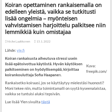
Koiran opettaminen rankaisemalla on
edelleen yleistä, vaikka se tutkitusti
lisää ongelmia – myönteisen
vahvistamisen harjoittelu palkitsee niin
lemmikkiä kuin omistajaa
Nicke Laakkonen
15.1.2022
Lähde:
yle.fi
Koiran rankaisusta aiheutuva stressi usein
lisää epätoivottua käytöstä. Hyvän käytöksen
Kuva:
palkitseminen on hyödyllisempää, kirjoittaa
freepik.com/
koirankouluttaja Sofia Haapane
n.
Rankaisetko koiraasi, jos se käyttäytyy mielestäsi huonosti?
Moni tekee niin, mutta toimintamalli on syytä kyseenalaistaa,
vaikka se tuntuisi aluksi tepsivän.
Lue lisää Ylen sivuilta
tästä