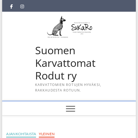
Skip
SuKaRo
SuKaRo
Ajankohtaista
Usein
Koiranet,
Koiranet,
Sähköisen
Intranet
to
content
Facebookissa
Instagramisssa
kysytyt
meksikolaiset
perulaiset
jäsenrekisterin
kysymykset
rekisteriseloste
(UKK)
2025
Suomen
Karvattomat
Rodut ry
KARVATTOMIEN ROTUJEN HYVÄKSI,
RAKKAUDESTA ROTUUN.
AJANKOHTAISTA
YLEINEN