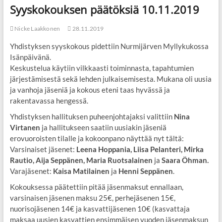
Syyskokouksen päätöksiä 10.11.2019
Nicke Laakkonen
28.11.2019
Yhdistyksen syyskokous pidettiin Nurmijärven Myllykukossa
Isänpäivänä.
Keskustelua käytiin vilkkaasti toiminnasta, tapahtumien
järjestämisestä sekä lehden julkaisemisesta. Mukana oli uusia
ja vanhoja jäseniä ja kokous eteni taas hyvässä ja
rakentavassa hengessä.
Yhdistyksen hallituksen puheenjohtajaksi valittiin
Nina
Virtanen
ja hallitukseen saatiin uusiakin jäseniä
erovuoroisten tilalle ja kokoonpano näyttää nyt tältä:
Varsinaiset jäsenet:
Leena Hoppania, Liisa Pelanteri, Mirka
Rautio, Aija Seppänen, Maria Ruotsalainen
ja
Saara Öhman.
Varajäsenet:
Kaisa Matilainen
ja
Henni Seppänen
.
Kokouksessa päätettiin pitää jäsenmaksut ennallaan,
varsinaisen jäsenen maksu 25€, perhejäsenen 15€,
nuorisojäsenen 14€ ja kasvattijäsenen 10€ (kasvattaja
maksaa uusien kasvattien ensimmäisen vuoden jäsenmaksun