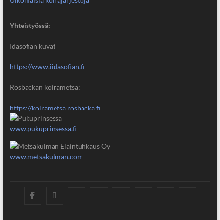
Ulkomaisia koirajärjestöjä
Yhteistyössä:
Idasofian kuvat
https://www.iidasofian.fi
Rosbackan koirametsä:
https://koirametsa.rosbacka.fi
www.pukuprinsessa.fi
www.metsakulman.com
SuKaRo
SuKaRo
Ajankohtaista
Usein
Koiranet,
Koiranet,
Sähköisen
Intranet
Facebookissa
Instagramisssa
kysytyt
meksikolaiset
perulaiset
jäsenrekisterin