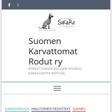
Skip
SuKaRo
SuKaRo
Ajankohtaista
Usein
Koiranet,
Koiranet,
Sähköisen
Intranet
to
content
Facebookissa
Instagramisssa
kysytyt
meksikolaiset
perulaiset
jäsenrekisterin
kysymykset
rekisteriseloste
(UKK)
2025
Suomen
Karvattomat
Rodut ry
KARVATTOMIEN ROTUJEN HYVÄKSI,
RAKKAUDESTA ROTUUN.
AJANKOHTAISTA
HALLITUKSEN TIEDOTTEET
YLEINEN