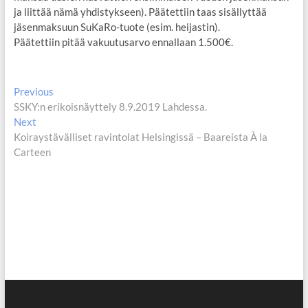
ja liittää nämä yhdistykseen). Päätettiin taas sisällyttää
jäsenmaksuun SuKaRo-tuote (esim. heijastin).
Päätettiin pitää vakuutusarvo ennallaan 1.500€.
Artikkelien
Previous
Previous
post:
SSKY:n erikoisnäyttely 8.9.2019 Lahdessa.
selaus
Next
Next
post:
Koiraystävälliset ravintolat Helsingissä – Baareista À la
Carteen