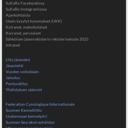
SuKaRo Facebookissa
SuKaRo Instagramisssa
Ajankohtaista
Usein kysytyt kysymykset (UKK)
Koiranet, meksikolaiset
Koiranet, perulaiset
Sähköisen jäsenrekisterin rekisteriseloste 2025
Intranet
Liity jäseneksi
Jäsenlehti
Vuoden voitokkain
Jalostus
Pentuvälitys
Yhdistyksen säännöt
Federation Cynologique Internationale
Suomen Kennelliitto
Uudenmaan kennelpiiri
Suomen Seurakoirayhdistys