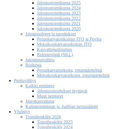
Jalostustoimikunta 2025
Jalostustoimikunta 2024
Jalostustoimikunta 2023
Jalostustoimikunta 2022
Jalostustoimikunta 2021
Jalostustoimikunta 2020
Jalostusohjeet ja suositukset
Perunkarvatonkoiran JTO ja Pevisa
Meksikonkarvatonkoiran JTO
Kasvattajasitoumus
Rekisteröinti (SKL)
Jalostusuroslista
Roduista
Perunkarvatonkoira, rotumääritelmä
Meksikonkarvatonkoira, rotumääritelmä
Pentuvälitys
Kaikki pentueet
Jalostussuositukset täyttävät
Muut pentueet
Jäsenkasvattajat
Koiranomistajan ja -haltijan perussääntö
Yhdistys
Toimihenkilöt 2026
Toimihenkilöt 2025
Toimihenkilöt 2024