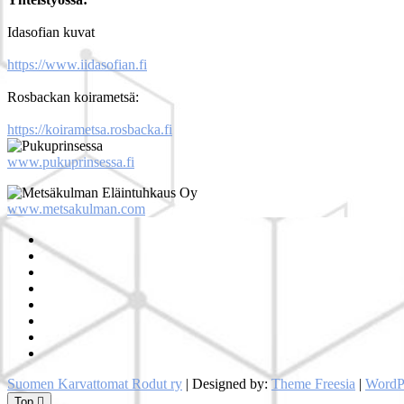
Idasofian kuvat
https://www.iidasofian.fi
Rosbackan koirametsä:
https://koirametsa.rosbacka.fi
www.pukuprinsessa.fi
www.metsakulman.com
SuKaRo
Facebookissa
SuKaRo
Instagramisssa
Ajankohtaista
Usein
kysytyt
Koiranet,
kysymykset
meksikolaiset
Koiranet,
(UKK)
perulaiset
Sähköisen
jäsenrekisterin
Intranet
rekisteriseloste
Suomen Karvattomat Rodut ry
| Designed by:
Theme Freesia
|
WordP
2025
Top