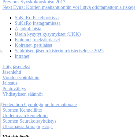
Artikkelien
Previous
Previous
Syyskokouskutsu 2013
Next
post:
Next
Evira: Koirien maahantuontiin voi liittyä odottamattomia riskejä
selaus
post:
SuKaRo Facebookissa
SuKaRo Instagramisssa
Ajankohtaista
Usein kysytyt kysymykset (UKK)
Koiranet, meksikolaiset
Koiranet, perulaiset
Sähköisen jäsenrekisterin rekisteriseloste 2025
Intranet
Liity jäseneksi
Jäsenlehti
Vuoden voitokkain
Jalostus
Pentuvälitys
Yhdistyksen säännöt
Federation Cynologique Internationale
Suomen Kennelliitto
Uudenmaan kennelpiiri
Suomen Seurakoirayhdistys
Ulkomaisia koirajärjestöjä
Yhteistyössä: