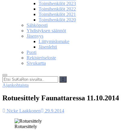
Toimihenkilöt 2023
Toimihenkilöt 2022
Toimihenkilöt 2021
Toimihenkilöt 2020
Sähköposti
Yhdistyksen säännöt
Jäsenyys
Liittymislomake
Jäsenlehti
Puoti
Rekisteriseloste
Sivukartta
Etsi
SuKaRon
Ajankohtaista
sivuilta..
Rotuesittely Faunattaressa 11.10.2014
Nicke Laakkonen
29.9.2014
Rotuesittely