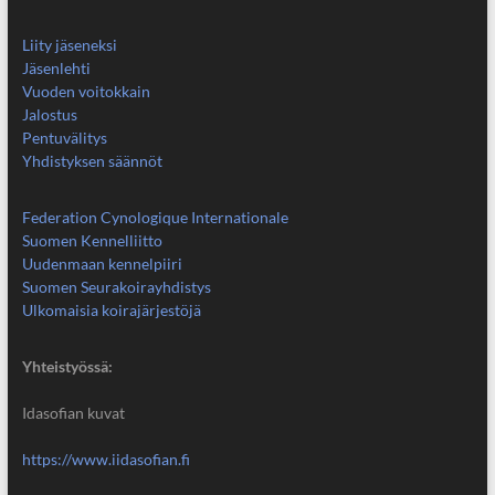
Liity jäseneksi
Jäsenlehti
Vuoden voitokkain
Jalostus
Pentuvälitys
Yhdistyksen säännöt
Federation Cynologique Internationale
Suomen Kennelliitto
Uudenmaan kennelpiiri
Suomen Seurakoirayhdistys
Ulkomaisia koirajärjestöjä
Yhteistyössä:
Idasofian kuvat
https://www.iidasofian.fi