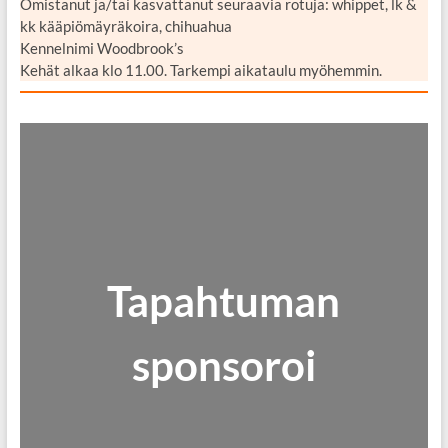
Omistanut ja/tai kasvattanut seuraavia rotuja: whippet, lk &
kk kääpiömäyräkoira, chihuahua
Kennelnimi Woodbrook’s
Kehät alkaa klo 11.00. Tarkempi aikataulu myöhemmin.
Tapahtuman
sponsoroi