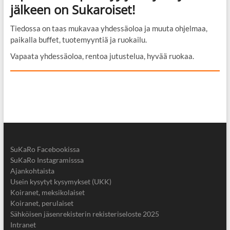
jälkeen on Sukaroiset!
Tiedossa on taas mukavaa yhdessäoloa ja muuta ohjelmaa,
paikalla buffet, tuotemyyntiä ja ruokailu.
Vapaata yhdessäoloa, rentoa jutustelua, hyvää ruokaa.
SuKaRo Facebookissa
SuKaRo Instagramisssa
Ajankohtaista
Usein kysytyt kysymykset (UKK)
Koiranet, meksikolaiset
Koiranet, perulaiset
Sähköisen jäsenrekisterin rekisteriseloste 2025
Intranet