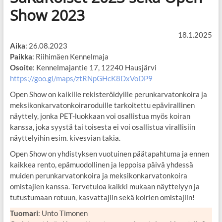
Show 2023
18.1.2025
Aika
: 26.08.2023
Paikka
: Riihimäen Kennelmaja
Osoite
: Kennelmajantie 17, 12240 Hausjärvi
https://goo.gl/maps/ztRNpGHcK8DxVoDP9
Open Show on kaikille rekisteröidyille perunkarvatonkoira ja
meksikonkarvatonkoiraroduille tarkoitettu epävirallinen
näyttely, jonka PET-luokkaan voi osallistua myös koiran
kanssa, joka syystä tai toisesta ei voi osallistua virallisiin
näyttelyihin esim. kivesvian takia.
Open Show on yhdistyksen vuotuinen päätapahtuma ja ennen
kaikkea rento, epämuodollinen ja leppoisa päivä yhdessä
muiden perunkarvatonkoira ja meksikonkarvatonkoira
omistajien kanssa. Tervetuloa kaikki mukaan näyttelyyn ja
tutustumaan rotuun, kasvattajiin sekä koirien omistajiin!
Tuomari
: Unto Timonen