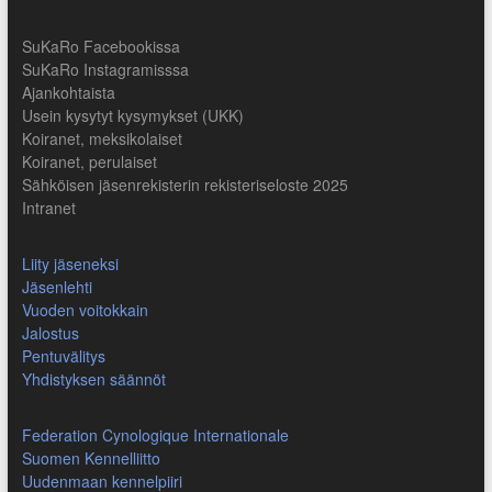
SuKaRo Facebookissa
SuKaRo Instagramisssa
Ajankohtaista
Usein kysytyt kysymykset (UKK)
Koiranet, meksikolaiset
Koiranet, perulaiset
Sähköisen jäsenrekisterin rekisteriseloste 2025
Intranet
Liity jäseneksi
Jäsenlehti
Vuoden voitokkain
Jalostus
Pentuvälitys
Yhdistyksen säännöt
Federation Cynologique Internationale
Suomen Kennelliitto
Uudenmaan kennelpiiri