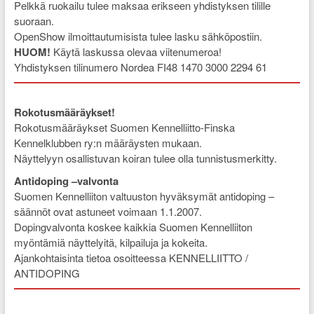
Pelkkä ruokailu tulee maksaa erikseen yhdistyksen tilille
suoraan.
OpenShow ilmoittautumisista tulee lasku sähköpostiin.
HUOM!
Käytä laskussa olevaa viitenumeroa!
Yhdistyksen tilinumero Nordea FI48 1470 3000 2294 61
Rokotusmääräykset!
Rokotusmääräykset Suomen Kennelliitto-Finska
Kennelklubben ry:n määräysten mukaan.
Näyttelyyn osallistuvan koiran tulee olla tunnistusmerkitty.
Antidoping –valvonta
Suomen Kennelliiton valtuuston hyväksymät antidoping –
säännöt ovat astuneet voimaan 1.1.2007.
Dopingvalvonta koskee kaikkia Suomen Kennelliiton
myöntämiä näyttelyitä, kilpailuja ja kokeita.
Ajankohtaisinta tietoa osoitteessa KENNELLIITTO /
ANTIDOPING