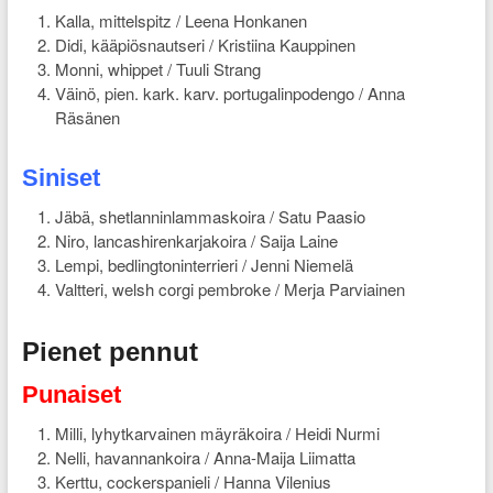
Kalla, mittelspitz / Leena Honkanen
Didi, kääpiösnautseri / Kristiina Kauppinen
Monni, whippet / Tuuli Strang
Väinö, pien. kark. karv. portugalinpodengo / Anna
Räsänen
Siniset
Jäbä, shetlanninlammaskoira / Satu Paasio
Niro, lancashirenkarjakoira / Saija Laine
Lempi, bedlingtoninterrieri / Jenni Niemelä
Valtteri, welsh corgi pembroke / Merja Parviainen
Pienet pennut
Punaiset
Milli, lyhytkarvainen mäyräkoira / Heidi Nurmi
Nelli, havannankoira / Anna-Maija Liimatta
Kerttu, cockerspanieli / Hanna Vilenius