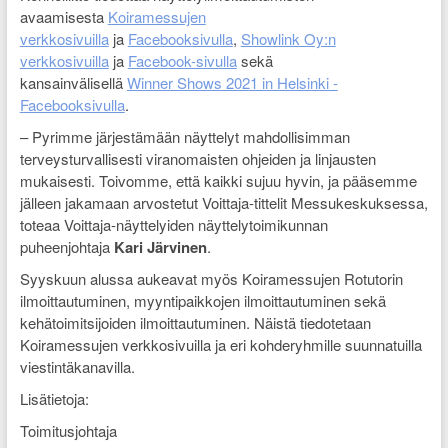
avaamisesta
Koiramessujen
verkkosivuilla
ja
Facebooksivulla
,
Showlink Oy:n
verkkosivuilla
ja
Facebook-sivulla
sekä
kansainvälisellä
Winner Shows 2021 in Helsinki -
Facebooksivulla
.
– Pyrimme järjestämään näyttelyt mahdollisimman
terveysturvallisesti viranomaisten ohjeiden ja linjausten
mukaisesti. Toivomme, että kaikki sujuu hyvin, ja pääsemme
jälleen jakamaan arvostetut Voittaja-tittelit Messukeskuksessa,
toteaa Voittaja-näyttelyiden näyttelytoimikunnan
puheenjohtaja
Kari Järvinen
.
Syyskuun alussa aukeavat myös Koiramessujen Rotutorin
ilmoittautuminen, myyntipaikkojen ilmoittautuminen sekä
kehätoimitsijoiden ilmoittautuminen. Näistä tiedotetaan
Koiramessujen verkkosivuilla ja eri kohderyhmille suunnatuilla
viestintäkanavilla.
Lisätietoja:
Toimitusjohtaja