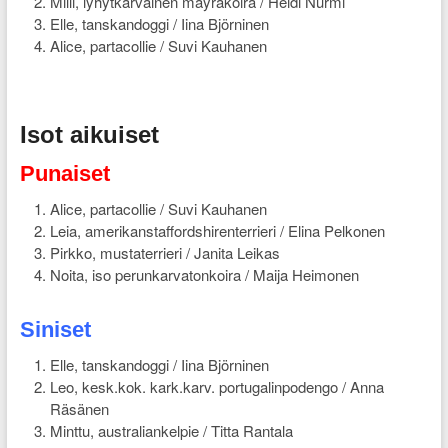
Milli, lyhytkarvainen mäyräkoira / Heidi Nurmi
Elle, tanskandoggi / Iina Björninen
Alice, partacollie / Suvi Kauhanen
Isot aikuiset
Punaiset
Alice, partacollie / Suvi Kauhanen
Leia, amerikanstaffordshirenterrieri / Elina Pelkonen
Pirkko, mustaterrieri / Janita Leikas
Noita, iso perunkarvatonkoira / Maija Heimonen
Siniset
Elle, tanskandoggi / Iina Björninen
Leo, kesk.kok. kark.karv. portugalinpodengo / Anna
Räsänen
Minttu, australiankelpie / Titta Rantala