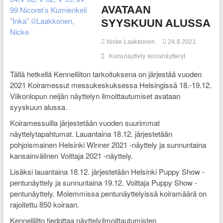
AVATAAN
SYYSKUUN ALUSSA
Nicke Laakkonen
24.8.2021
Koiranäyttely
koiranäyttelyt
Tällä hetkellä Kennelliiton tarkoituksena on järjestää vuoden
2021 Koiramessut messukeskuksessa Helsingissä 18.-19.12.
Viikonlopun neljän näyttelyn ilmoittautumiset avataan
syyskuun alussa.
Koiramessuilla järjestetään vuoden suurimmat
näyttelytapahtumat. Lauantaina 18.12. järjestetään
pohjoismainen Helsinki Winner 2021 -näyttely ja sunnuntaina
kansainvälinen Voittaja 2021 -näyttely.
Lisäksi lauantaina 18.12. järjestetään Helsinki Puppy Show -
pentunäyttely ja sunnuntaina 19.12. Voittaja Puppy Show -
pentunäyttely. Molemmissa pentunäyttelyissä koiramäärä on
rajoitettu 850 koiraan.
Kennelliitto tiedottaa näyttelyilmoittautumisten