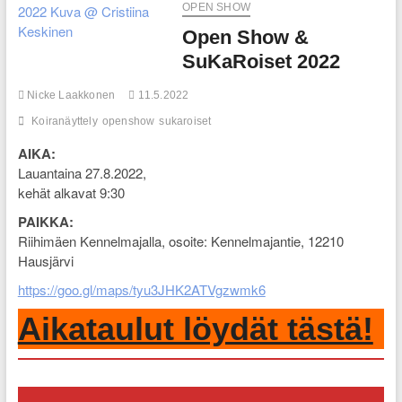
OPEN SHOW
Open Show &
SuKaRoiset 2022
Nicke Laakkonen
11.5.2022
Koiranäyttely
openshow
sukaroiset
AIKA:
Lauantaina 27.8.2022,
kehät alkavat 9:30
PAIKKA:
Riihimäen Kennelmajalla, osoite: Kennelmajantie, 12210
Hausjärvi
https://goo.gl/maps/tyu3JHK2ATVgzwmk6
Aikataulut löydät tästä!