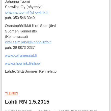
Johanna Tuomi
Showlink Oy (näyttelyt)
johanna.tuomi@showlink.fi
puh. 050 546 3040
Osastopäällikkö Kirsi Salmijärvi
Suomen Kennelliitto
(Koiramessut)
kirsi.salmijarvi@kennelliitto.fi
puh. 09 8873 0237
www.koiramessut.fi
www.showlink.fi/show
Lähde: SKL-Suomen Kennelliitto
YLEINEN
Lahti RN 1.5.2015
Nicke Laakkonen
2.5.2015
Koiranäyttely
koiranäyttelyt