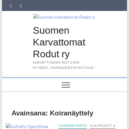
Skip
SuKaRo
SuKaRo
Ajankohtaista
Usein
Koiranet,
Koiranet,
Sähköisen
Intranet
to
content
Facebookissa
Instagramisssa
kysytyt
meksikolaiset
perulaiset
jäsenrekisterin
kysymykset
rekisteriseloste
Suomen
(UKK)
2025
Karvattomat
Rodut ry
KARVATTOMIEN ROTUJEN
HYVÄKSI, RAKKAUDESTA ROTUUN.
Avainsana:
Koiranäyttely
AJANKOHTAISTA
SUKAROISET &