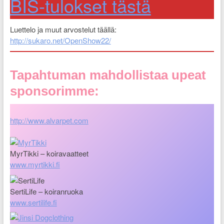
BIS-tulokset tästä
Luettelo ja muut arvostelut täällä:
http://sukaro.net/OpenShow22/
Tapahtuman mahdollistaa upeat
sponsorimme:
http://www.alvarpet.com
MyrTikki – koiravaatteet
www.myrtikki.fi
SertiLife – koiranruoka
www.sertilife.fi