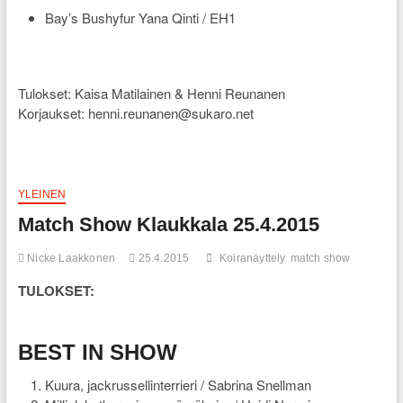
Bay’s Bushyfur Yana Qinti / EH1
Tulokset: Kaisa Matilainen & Henni Reunanen
Korjaukset: henni.reunanen@sukaro.net
YLEINEN
Match Show Klaukkala 25.4.2015
Nicke Laakkonen
25.4.2015
Koiranäyttely
match show
TULOKSET:
BEST IN SHOW
Kuura, jackrussellinterrieri / Sabrina Snellman