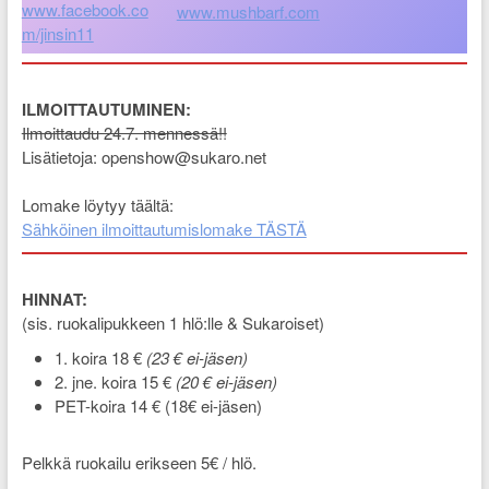
www.facebook.co
www.mushbarf.com
m/jinsin11
ILMOITTAUTUMINEN:
Ilmoittaudu 24.7. mennessä!!
Lisätietoja: openshow@sukaro.net
Lomake löytyy täältä:
Sähköinen ilmoittautumislomake TÄSTÄ
HINNAT:
(sis. ruokalipukkeen 1 hlö:lle & Sukaroiset)
1. koira 18 €
(23 € ei-jäsen)
2. jne. koira 15 €
(20 € ei-jäsen)
PET-koira 14 € (18€ ei-jäsen)
Pelkkä ruokailu erikseen 5€ / hlö.