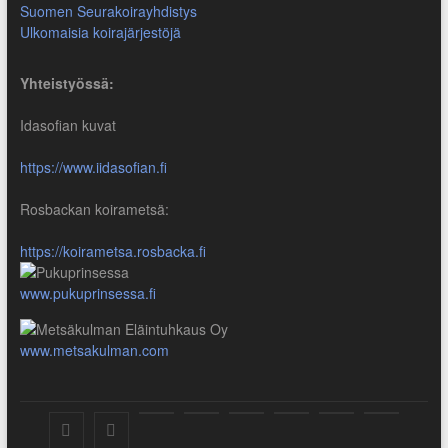
Suomen Seurakoirayhdistys
Ulkomaisia koirajärjestöjä
Yhteistyössä:
Idasofian kuvat
https://www.iidasofian.fi
Rosbackan koirametsä:
https://koirametsa.rosbacka.fi
www.pukuprinsessa.fi
www.metsakulman.com
SuKaRo
SuKaRo
Ajankohtaista
Usein
Koiranet,
Koiranet,
Sähköisen
Intranet