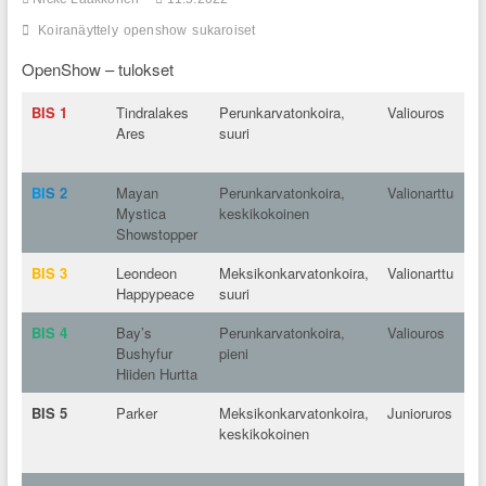
Koiranäyttely
openshow
sukaroiset
OpenShow – tulokset
BIS 1
Tindralakes
Perunkarvatonkoira,
Valiouros
Om
Ares
suuri
Ki
K
BI
S 2
Mayan
Perunkarvatonkoira,
Valionarttu
Om
Mystica
keskikokoinen
Ka
Showstopper
Ma
BIS 3
Leondeon
Meksikonkarvatonkoira,
Valionarttu
Om
Happypeace
suuri
Ev
BIS 4
Bay’s
Perunkarvatonkoira,
Valiouros
Om
Bushyfur
pieni
Sa
Hiiden Hurtta
BIS 5
Parker
Meksikonkarvatonkoira,
Junioruros
Om
keskikokoinen
Kr
Jo