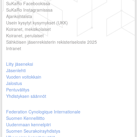
SuKaRo Facebookissa
SuKaRo Instagramisssa
Ajankohtaista
Usein kysytyt kysymykset (UKK)
Koiranet, meksikolaiset
Koiranet, perulaiset
Sähköisen jäsenrekisterin rekisteriseloste 2025
Intranet
Liity jäseneksi
Jäsenlehti
Vuoden voitokkain
Jalostus
Pentuvälitys
Yhdistyksen säännöt
Federation Cynologique Internationale
Suomen Kennelliitto
Uudenmaan kennelpiiri
Suomen Seurakoirayhdistys