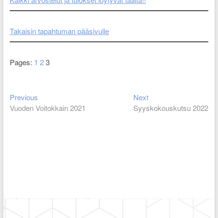
Takaisin tapahtuman pääsivulle
Pages:
1
2
3
Previous
Next
Artikkelien
Previous
Next
post:
post:
Vuoden Voitokkain 2021
Syyskokouskutsu 2022
selaus