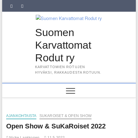
Skip
SuKaRo
SuKaRo
Ajankohtaista
Usein
Koiranet,
Koiranet,
Sähköisen
Intranet
to
content
Facebookissa
Instagramisssa
kysytyt
meksikolaiset
perulaiset
jäsenrekisterin
kysymykset
rekisteriseloste
Suomen
(UKK)
2025
Karvattomat
Rodut ry
KARVATTOMIEN ROTUJEN
HYVÄKSI, RAKKAUDESTA ROTUUN.
AJANKOHTAISTA
SUKAROISET & OPEN SHOW
Open Show & SuKaRoiset 2022
Nicke Laakkonen
11.5.2022