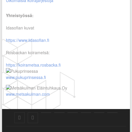
Ulkomaisia koirajärjestöjä
Yhteistyössä:
Idasofian kuvat
https://www.iidasofian.fi
Rosbackan koirametsä:
https://koirametsa.rosbacka.fi
www.pukuprinsessa.fi
www.metsakulman.com
SuKaRo
SuKaRo
Ajankohtaista
Usein
Koiranet,
Koiranet,
Sähköisen
Intranet
Facebookissa
Instagramisssa
kysytyt
meksikolaiset
perulaiset
jäsenrekisterin