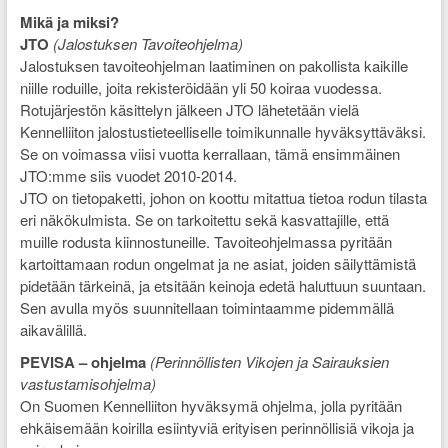
Mikä ja miksi?
JTO
(Jalostuksen Tavoiteohjelma)
Jalostuksen tavoiteohjelman laatiminen on pakollista kaikille
niille roduille, joita rekisteröidään yli 50 koiraa vuodessa.
Rotujärjestön käsittelyn jälkeen JTO lähetetään vielä
Kennelliiton jalostustieteelliselle toimikunnalle hyväksyttäväksi.
Se on voimassa viisi vuotta kerrallaan, tämä ensimmäinen
JTO:mme siis vuodet 2010-2014.
JTO on tietopaketti, johon on koottu mitattua tietoa rodun tilasta
eri näkökulmista. Se on tarkoitettu sekä kasvattajille, että
muille rodusta kiinnostuneille. Tavoiteohjelmassa pyritään
kartoittamaan rodun ongelmat ja ne asiat, joiden säilyttämistä
pidetään tärkeinä, ja etsitään keinoja edetä haluttuun suuntaan.
Sen avulla myös suunnitellaan toimintaamme pidemmällä
aikavälillä.
PEVISA – ohjelma
(Perinnöllisten Vikojen ja Sairauksien
vastustamisohjelma)
On Suomen Kennelliiton hyväksymä ohjelma, jolla pyritään
ehkäisemään koirilla esiintyviä erityisen perinnöllisiä vikoja ja