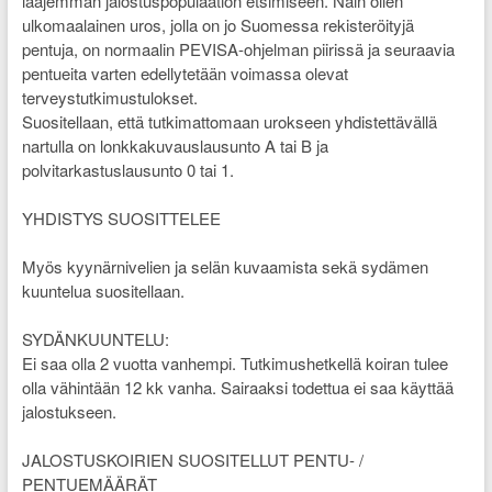
laajemman jalostuspopulaation etsimiseen. Näin ollen
ulkomaalainen uros, jolla on jo Suomessa rekisteröityjä
pentuja, on normaalin PEVISA-ohjelman piirissä ja seuraavia
pentueita varten edellytetään voimassa olevat
terveystutkimustulokset.
Suositellaan, että tutkimattomaan urokseen yhdistettävällä
nartulla on lonkkakuvauslausunto A tai B ja
polvitarkastuslausunto 0 tai 1.
YHDISTYS SUOSITTELEE
Myös kyynärnivelien ja selän kuvaamista sekä sydämen
kuuntelua suositellaan.
SYDÄNKUUNTELU:
Ei saa olla 2 vuotta vanhempi. Tutkimushetkellä koiran tulee
olla vähintään 12 kk vanha. Sairaaksi todettua ei saa käyttää
jalostukseen.
JALOSTUSKOIRIEN SUOSITELLUT PENTU- /
PENTUEMÄÄRÄT