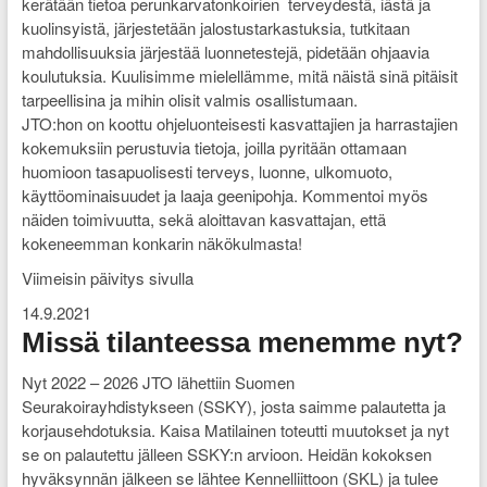
kerätään tietoa perunkarvatonkoirien terveydestä, iästä ja
kuolinsyistä, järjestetään jalostustarkastuksia, tutkitaan
mahdollisuuksia järjestää luonnetestejä, pidetään ohjaavia
koulutuksia. Kuulisimme mielellämme, mitä näistä sinä pitäisit
tarpeellisina ja mihin olisit valmis osallistumaan.
JTO:hon on koottu ohjeluonteisesti kasvattajien ja harrastajien
kokemuksiin perustuvia tietoja, joilla pyritään ottamaan
huomioon tasapuolisesti terveys, luonne, ulkomuoto,
käyttöominaisuudet ja laaja geenipohja. Kommentoi myös
näiden toimivuutta, sekä aloittavan kasvattajan, että
kokeneemman konkarin näkökulmasta!
Viimeisin päivitys sivulla
14.9.2021
Missä tilanteessa menemme nyt?
Nyt 2022 – 2026 JTO lähettiin Suomen
Seurakoirayhdistykseen (SSKY), josta saimme palautetta ja
korjausehdotuksia. Kaisa Matilainen toteutti muutokset ja nyt
se on palautettu jälleen SSKY:n arvioon. Heidän kokoksen
hyväksynnän jälkeen se lähtee Kennelliittoon (SKL) ja tulee