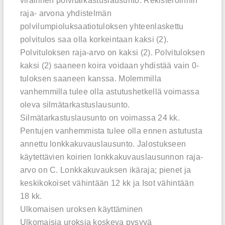
virallinen polvitarkastuslausunto. Rekisteröinnin
raja- arvona yhdistelmän
polvilumpioluksaatiotuloksen yhteenlaskettu
polvitulos saa olla korkeintaan kaksi (2).
Polvituloksen raja-arvo on kaksi (2). Polvituloksen
kaksi (2) saaneen koira voidaan yhdistää vain 0-
tuloksen saaneen kanssa. Molemmilla
vanhemmilla tulee olla astutushetkellä voimassa
oleva silmätarkastuslausunto.
Silmätarkastuslausunto on voimassa 24 kk.
Pentujen vanhemmista tulee olla ennen astutusta
annettu lonkkakuvauslausunto. Jalostukseen
käytettävien koirien lonkkakuvauslausunnon raja-
arvo on C. Lonkkakuvauksen ikäraja; pienet ja
keskikokoiset vähintään 12 kk ja Isot vähintään
18 kk.
Ulkomaisen uroksen käyttäminen
Ulkomaisia uroksia koskeva pysyvä