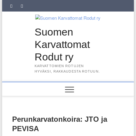
Skip
SuKaRo
SuKaRo
Ajankohtaista
Usein
Koiranet,
Koiranet,
Sähköisen
Intranet
to
content
Facebookissa
Instagramisssa
kysytyt
meksikolaiset
perulaiset
jäsenrekisterin
kysymykset
rekisteriseloste
Suomen
(UKK)
2025
Karvattomat
Rodut ry
KARVATTOMIEN ROTUJEN
HYVÄKSI, RAKKAUDESTA ROTUUN.
Perunkarvatonkoira: JTO ja
PEVISA