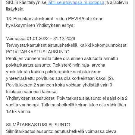
SKL:n käsittelyyn se
lähti seuraavassa muodossa
ja allaolevin
lisäyksin.
13. Perunkarvatonkoirat- rodun PEVISA ohjelman
hyväksyminen Yhdistyksen esitys:
Voimassa 01.01.2022 – 31.12.2026
Terveystarkastukset astutushetkellä, kaikki kokomuunnokset
POLVITARKASTUSLAUSUNTO
Pentujen vanhemmista tulee olla ennen astutusta annettu
polvitarkastuslausunto. Rekisteröinnin raja- arvona
yhdistelmän koirien polvilumpioluksaatiotuloksen
yhteenlaskettu polvitulos saa olla korkeintaan kaksi (2).
Polvituloksen 2 saaneen koira voidaan yhdistää vain 0-
tuloksen saaneen kanssa.
Yhdistyksen suositukset: Polvitarkastuslausunto ei saisi olla 2
vuotta vanhempi. Tutkimushetkellä koiran tulee olla vähintään
12 kk vanha.
SILMÄTARKASTUSLAUSUNTO:
Silmätarkastuslausunto: astutushetkellä voimassa oleva