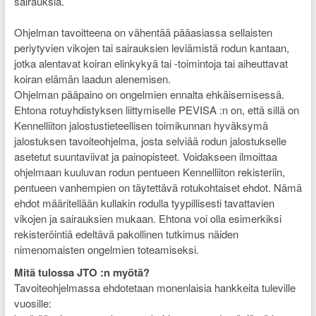
sairauksia.
Ohjelman tavoitteena on vähentää pääasiassa sellaisten
periytyvien vikojen tai sairauksien leviämistä rodun kantaan,
jotka alentavat koiran elinkykyä tai -toimintoja tai aiheuttavat
koiran elämän laadun alenemisen.
Ohjelman pääpaino on ongelmien ennalta ehkäisemisessä.
Ehtona rotuyhdistyksen liittymiselle PEVISA :n on, että sillä on
Kennelliiton jalostustieteellisen toimikunnan hyväksymä
jalostuksen tavoiteohjelma, josta selviää rodun jalostukselle
asetetut suuntaviivat ja painopisteet. Voidakseen ilmoittaa
ohjelmaan kuuluvan rodun pentueen Kennelliiton rekisteriin,
pentueen vanhempien on täytettävä rotukohtaiset ehdot. Nämä
ehdot määritellään kullakin rodulla tyypillisesti tavattavien
vikojen ja sairauksien mukaan. Ehtona voi olla esimerkiksi
rekisteröintiä edeltävä pakollinen tutkimus näiden
nimenomaisten ongelmien toteamiseksi.
Mitä tulossa JTO :n myötä?
Tavoiteohjelmassa ehdotetaan monenlaisia hankkeita tuleville
vuosille: