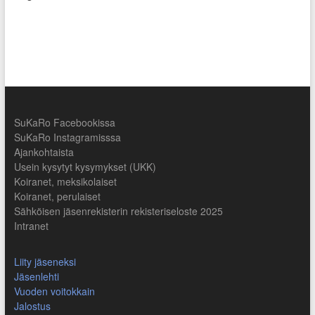
SuKaRo Facebookissa
SuKaRo Instagramisssa
Ajankohtaista
Usein kysytyt kysymykset (UKK)
Koiranet, meksikolaiset
Koiranet, perulaiset
Sähköisen jäsenrekisterin rekisteriseloste 2025
Intranet
Liity jäseneksi
Jäsenlehti
Vuoden voitokkain
Jalostus