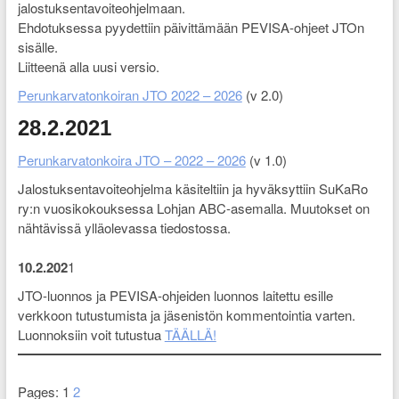
jalostuksentavoiteohjelmaan.
Ehdotuksessa pyydettiin päivittämään PEVISA-ohjeet JTOn
sisälle.
Liitteenä alla uusi versio.
Perunkarvatonkoiran JTO 2022 – 2026
(v 2.0)
28.2.2021
Perunkarvatonkoira JTO – 2022 – 2026
(v 1.0)
Jalostuksentavoiteohjelma käsiteltiin ja hyväksyttiin SuKaRo
ry:n vuosikokouksessa Lohjan ABC-asemalla. Muutokset on
nähtävissä ylläolevassa tiedostossa.
10.2.202
1
JTO-luonnos ja PEVISA-ohjeiden luonnos laitettu esille
verkkoon tutustumista ja jäsenistön kommentointia varten.
Luonnoksiin voit tutustua
TÄÄLLÄ!
Pages:
1
2