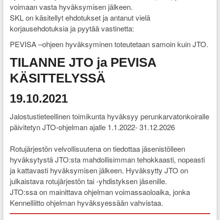
voimaan vasta hyväksymisen jälkeen.
SKL on käsitellyt ehdotukset ja antanut vielä
korjausehdotuksia ja pyytää vastinetta:
PEVISA –ohjeen hyväksyminen toteutetaan samoin kuin JTO.
TILANNE JTO ja PEVISA
KÄSITTELYSSÄ
19.10.2021
Jalostustieteellinen toimikunta hyväksyy perunkarvatonkoiralle
päivitetyn JTO-ohjelman ajalle 1.1.2022- 31.12.2026
Rotujärjestön velvollisuutena on tiedottaa jäsenistölleen
hyväksytystä JTO:sta mahdollisimman tehokkaasti, nopeasti
ja kattavasti hyväksymisen jälkeen. Hyväksytty JTO on
julkaistava rotujärjestön tai -yhdistyksen jäsenille.
JTO:ssa on mainittava ohjelman voimassaoloaika, jonka
Kennelliitto ohjelman hyväksyessään vahvistaa.