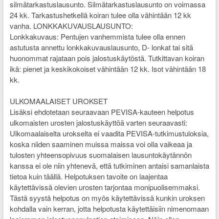
silmätarkastuslausunto. Silmätarkastuslausunto on voimassa
24 kk. Tarkastushetkellä koiran tulee olla vähintään 12 kk
vanha. LONKKAKUVAUSLAUSUNTO:
Lonkkakuvaus: Pentujen vanhemmista tulee olla ennen
astutusta annettu lonkkakuvauslausunto, D- lonkat tai sitä
huonommat rajataan pois jalostuskäytöstä. Tutkittavan koiran
ikä: pienet ja keskikokoiset vähintään 12 kk. Isot vähintään 18
kk.
ULKOMAALAISET UROKSET
Lisäksi ehdotetaan seuraavaan PEVISA-kauteen helpotus
ulkomaisten urosten jalostuskäyttöä varten seuraavasti:
Ulkomaalaiselta urokselta ei vaadita PEVISA-tutkimustuloksia,
koska niiden saaminen muissa maissa voi olla vaikeaa ja
tulosten yhteensopivuus suomalaisen lausuntokäytännön
kanssa ei ole niin yhtenevä, että tutkiminen antaisi samanlaista
tietoa kuin täällä. Helpotuksen tavoite on laajentaa
käytettävissä olevien urosten tarjontaa monipuolisemmaksi.
Tästä syystä helpotus on myös käytettävissä kunkin uroksen
kohdalla vain kerran, jotta helpotusta käytettäisiin nimenomaan