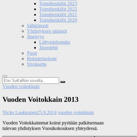
Toimihenkilöt 2023
Toimihenkilöt 2022
Toimihenkilöt 2021
Toimihenkilöt 2020
Sähköposti
Yhdistyksen säännöt
Jäsenyys
Liittymislomake
Jäsenlehti
Puoti
Rekisteriseloste
Sivukartta
Etsi
SuKaRon
Vuoden voitokkain
sivuilta..
Vuoden Voitokkain 2013
Nicke Laakkonen
25.9.2014
vuoden voitokkain
Vuoden Voitokkaimmat koirat pyritään palkitsemaan
tulevan yhdistyksen Vuosikokouksen yhteydessä.