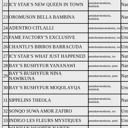
perunkarvatonkoira,
22
ICY STAR’S NEW QUEEN IN TOWN
Nar
keskikok.
perunkarvatonkoira,
23
OROMUSON BELLA BAMBINA
Nar
keskikok.
24
ADENTRO CITLALLI
Uro
meksikonkarvatonkoira, iso
25
FAME FACTORY’S EXCLUSIVE
Uro
meksikonkarvatonkoira, iso
26
CHANTLI’S BIRROS BARRACUDA
Uro
meksikonkarvatonkoira, iso
27
ICY STAR’S WHAT JUST HAPPENED
Nar
perunkarvatonkoira, iso
28
BAY’S BUSHYFUR YANANAWI
Nar
perunkarvatonkoira, pieni
BAY’S BUSHYFUR NINA
29
Nar
perunkarvatonkoira, pieni
NAWIKUNA
perunkarvatonkoira,
30
BAY’S BUSHYFUR MOQOLAYQA
Uro
keskikok.
perunkarvatonkoira,
31
SIPPELINS THEOLA
Nar
keskikok.
32
SONQO SUWA AMOR ZAFIRO
Uro
perunkarvatonkoira, iso
33
INDIGO LES FLEURS MYSTIQUES
Uro
perunkarvatonkoira, pieni