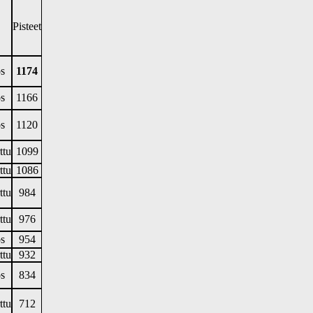
Pisteet
s
1174
s
1166
s
1120
ttu
1099
ttu
1086
ttu
984
ttu
976
s
954
ttu
932
s
834
ttu
712