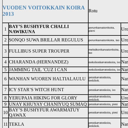
VUODEN VOITOKKAIN KOIRA
Rotu
2013
BAY’S BUSHYFUR CHALLI
perunkarvatonkoira,
1
Uro
NAWIKUNA
pieni
2
SONQO SUWA BRILLAR REGULUS
Uro
perunkarvatonkoira, iso
meksikonkarvatonkoira,
3
FULLIBUS SUPER TROUPER
Uro
iso
4
CHARANDA (HERNANDEZ)
Nar
meksikonkarvatonkoira, iso
5
JAMMING TAIL ’CUZ I CAN
Nar
meksikonkarvatonkoira, iso
perunkarvatonkoira,
6
WANHAN WUOREN HALTIALAULU
Nar
keskikok.
7
ICY STAR’S WITCH HUNT
Nar
perunkarvatonkoira, iso
perunkarvatonkoira,
8
YERUPAJA HIKING FOR GLORY
Uro
keskikok.
9
UNAY KHUYAY CHANIYUQ SUMAQ
Nar
perunkarvatonkoira, pieni
BAY’S BUSHYFUR AWARMATUY
10
Uro
perunkarvatonkoira, pieni
QAWAX
perunkarvatonkoira,
11
TEKLA
Nar
keskikok.