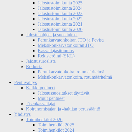
Jalostustoimikunta 2025
Jalostustoimikunta 2024
Jalostustoimikunta 2023
Jalostustoimikunta 2022
Jalostustoimikunta 2021
Jalostustoimikunta 2020
Jalostusohjeet ja suositukset
Perunkarvatonkoiran JTO ja Pevisa
Meksikonkarvatonkoiran JTO
Kasvattajasitoumus
Rekisteröinti (SKL)
Jalostusuroslista
Roduista
Perunkarvatonkoira, rotumääritelmä
Meksikonkarvatonkoira, rotumääritelmä
Pentuvälitys
Kaikki pentueet
Jalostussuositukset täyttävät
Muut pentueet
Jäsenkasvattajat
Koiranomistajan ja -haltijan perussääntö
Yhdistys
Toimihenkilöt 2026
Toimihenkilöt 2025
Toimihenkilöt 2024