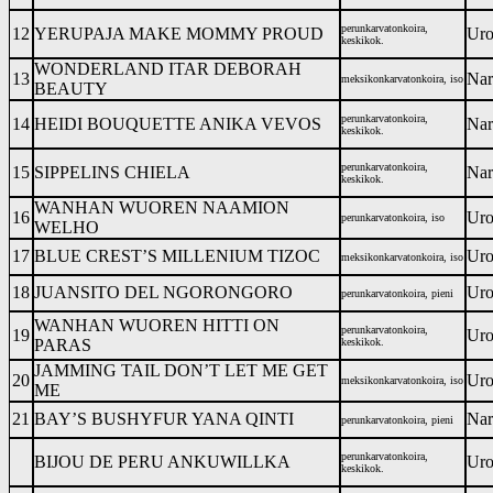
perunkarvatonkoira,
12
YERUPAJA MAKE MOMMY PROUD
Uro
keskikok.
WONDERLAND ITAR DEBORAH
13
Nar
meksikonkarvatonkoira, iso
BEAUTY
perunkarvatonkoira,
14
HEIDI BOUQUETTE ANIKA VEVOS
Nar
keskikok.
perunkarvatonkoira,
15
SIPPELINS CHIELA
Nar
keskikok.
WANHAN WUOREN NAAMION
16
Uro
perunkarvatonkoira, iso
WELHO
17
BLUE CREST’S MILLENIUM TIZOC
Uro
meksikonkarvatonkoira, iso
18
JUANSITO DEL NGORONGORO
Uro
perunkarvatonkoira, pieni
WANHAN WUOREN HITTI ON
perunkarvatonkoira,
19
Uro
PARAS
keskikok.
JAMMING TAIL DON’T LET ME GET
20
Uro
meksikonkarvatonkoira, iso
ME
21
BAY’S BUSHYFUR YANA QINTI
Nar
perunkarvatonkoira, pieni
perunkarvatonkoira,
BIJOU DE PERU ANKUWILLKA
Uro
keskikok.