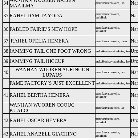
WANHAN WUOREN NAISEN
34
Nar
perunkarvatonkoira, iso
MAAILMA
perunkarvatonkoira,
35
RAHEL DAMITA YODA
Nar
keskikok.
perunkarvatonkoira,
36
FABLED FAIRIE’S NEW HOPE
Nar
keskikok.
37
RAHEL OFELIA HEMERA
Nar
perunkarvatonkoira, pieni
38
JAMMING TAIL ONE FOOT WRONG
Uro
meksikonkarvatonkoira, iso
39
JAMMING TAIL HICCUP
Uro
meksikonkarvatonkoira, iso
WANHAN WUOREN AURINGON
40
Nar
perunkarvatonkoira, iso
LUPAUS
FAME FACTORY’S JUST EXCELLENT
Nar
meksikonkarvatonkoira, iso
perunkarvatonkoira,
41
RAHEL BERTHA HEMERA
Nar
keskikok.
WANHAN WUOREN COOUC
Nar
perunkarvatonkoira, iso
KUALCC
perunkarvatonkoira,
42
RAHEL OSCAR HEMERA
Uro
keskikok.
perunkarvatonkoira,
43
RAHEL ANABELL GIACHINO
Nar
keskikok.