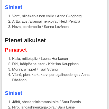
Siniset
Vertti, sileäkarvainen collie / Anne Skogberg
Arttu, australianpaimenkoira / Heidi Penttilä
Nova, bordercollie / Sanna Levänen
Pienet aikuiset
Punaiset
Kalla, mittelspitz / Leena Honkanen
Didi, kääpiösnautseri / Kristiina Kauppinen
Monni, whippet / Tuuli Strang
Väinö, pien. kark. karv. portugalinpodengo / Anna
Räsänen
Siniset
Jäbä, shetlanninlammaskoira / Satu Paasio
Niro, lancashirenkarjakoira / Saija Laine