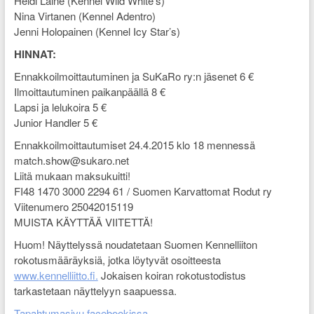
Heidi Laine (Kennel Wild White’s)
Nina Virtanen (Kennel Adentro)
Jenni Holopainen (Kennel Icy Star’s)
HINNAT:
Ennakkoilmoittautuminen ja SuKaRo ry:n jäsenet 6 €
Ilmoittautuminen paikanpäällä 8 €
Lapsi ja lelukoira 5 €
Junior Handler 5 €
Ennakkoilmoittautumiset 24.4.2015 klo 18 mennessä
match.show@sukaro.net
Liitä mukaan maksukuitti!
FI48 1470 3000 2294 61 / Suomen Karvattomat Rodut ry
Viitenumero 25042015119
MUISTA KÄYTTÄÄ VIITETTÄ!
Huom! Näyttelyssä noudatetaan Suomen Kennelliiton
rokotusmääräyksiä, jotka löytyvät osoitteesta
www.kennelliitto.fi.
Jokaisen koiran rokotustodistus
tarkastetaan näyttelyyn saapuessa.
Tapahtumasivu facebookissa