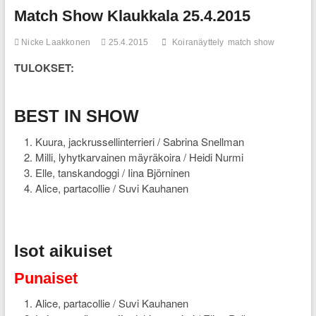
Match Show Klaukkala 25.4.2015
Nicke Laakkonen
25.4.2015
Koiranäyttely
match show
TULOKSET:
BEST IN SHOW
Kuura, jackrussellinterrieri / Sabrina Snellman
Milli, lyhytkarvainen mäyräkoira / Heidi Nurmi
Elle, tanskandoggi / Iina Björninen
Alice, partacollie / Suvi Kauhanen
Isot aikuiset
Punaiset
Alice, partacollie / Suvi Kauhanen