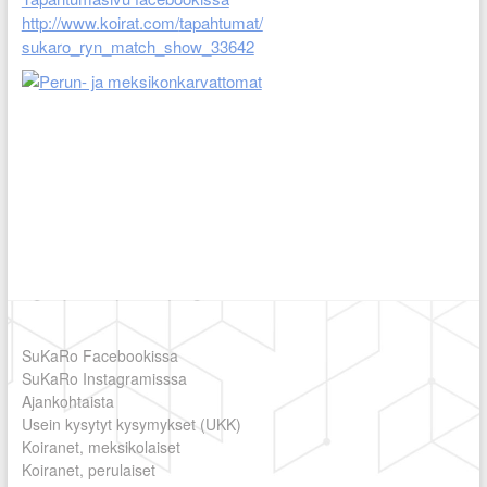
http://www.koirat.com/
tapahtumat/
sukaro_ryn_match_show_33642
SuKaRo Facebookissa
SuKaRo Instagramisssa
Ajankohtaista
Usein kysytyt kysymykset (UKK)
Koiranet, meksikolaiset
Koiranet, perulaiset