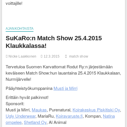
voittajille!
AJANKOHTAISTA
SuKaRo:n Match Show 25.4.2015
Klaukkalassa!
Nicke Laakkonen
12.3.2015
match show
Tervetuloa Suomen Karvattomat Rodut Ry:n järjestämään
keväiseen Match Show:hun lauantaina 25.4.2015 Klaukkalaan,
Nurmijärvelle!
Pääyhteistyökumppanina
Musti ja Mirri
Erittäin hyvät palkinnot!
Sponsorit:
Musti ja Mirri,
Maukas
, Purenatural,
Koirakeskus Piskitiski Oy
,
Ugly Underwear
, MariaRu,
Koiravaruste.fi
, Kompan,
Natina
ompelee
,
Shetland Oy
, Al Animal