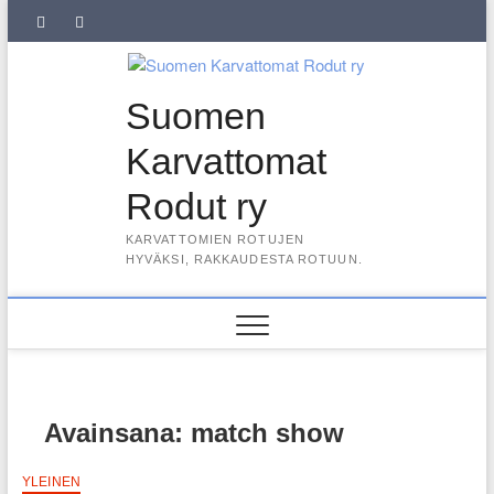
Skip
SuKaRo
SuKaRo
Ajankohtaista
Usein
Koiranet,
Koiranet,
Sähköisen
Intranet
to
content
Facebookissa
Instagramisssa
kysytyt
meksikolaiset
perulaiset
jäsenrekisterin
kysymykset
rekisteriseloste
Suomen
(UKK)
2025
Karvattomat
Rodut ry
KARVATTOMIEN ROTUJEN
HYVÄKSI, RAKKAUDESTA ROTUUN.
Avainsana:
match show
YLEINEN