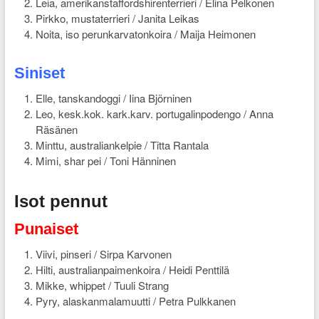
Leia, amerikanstaffordshirenterrieri / Elina Pelkonen
Pirkko, mustaterrieri / Janita Leikas
Noita, iso perunkarvatonkoira / Maija Heimonen
Siniset
Elle, tanskandoggi / Iina Björninen
Leo, kesk.kok. kark.karv. portugalinpodengo / Anna
Räsänen
Minttu, australiankelpie / Titta Rantala
Mimi, shar pei / Toni Hänninen
Isot pennut
Punaiset
Viivi, pinseri / Sirpa Karvonen
Hilti, australianpaimenkoira / Heidi Penttilä
Mikke, whippet / Tuuli Strang
Pyry, alaskanmalamuutti / Petra Pulkkanen