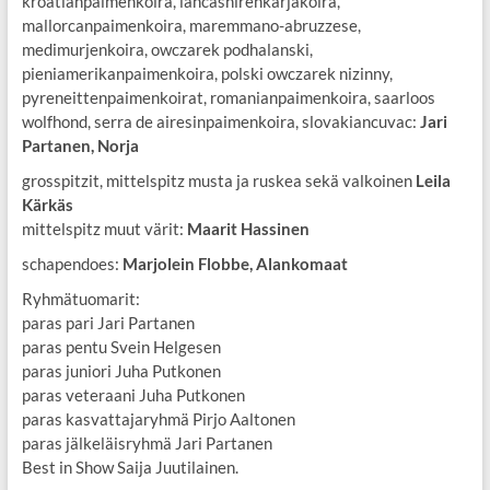
kroatianpaimenkoira, lancashirenkarjakoira,
mallorcanpaimenkoira, maremmano-abruzzese,
medimurjenkoira, owczarek podhalanski,
pieniamerikanpaimenkoira, polski owczarek nizinny,
pyreneittenpaimenkoirat, romanianpaimenkoira, saarloos
wolfhond, serra de airesinpaimenkoira, slovakiancuvac:
Jari
Partanen, Norja
grosspitzit, mittelspitz musta ja ruskea sekä valkoinen
Leila
Kärkäs
mittelspitz muut värit:
Maarit Hassinen
schapendoes:
Marjolein Flobbe, Alankomaat
Ryhmätuomarit:
paras pari Jari Partanen
paras pentu Svein Helgesen
paras juniori Juha Putkonen
paras veteraani Juha Putkonen
paras kasvattajaryhmä Pirjo Aaltonen
paras jälkeläisryhmä Jari Partanen
Best in Show Saija Juutilainen.