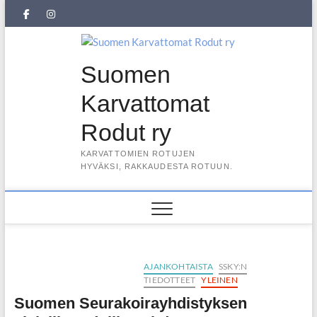
Skip
SuKaRo
SuKaRo
Ajankohtaista
Usein
Koiranet,
Koiranet,
Sähköisen
Intranet
to
content
Facebookissa
Instagramisssa
kysytyt
meksikolaiset
perulaiset
jäsenrekisterin
kysymykset
rekisteriseloste
Suomen
(UKK)
2025
Karvattomat
Rodut ry
KARVATTOMIEN ROTUJEN
HYVÄKSI, RAKKAUDESTA ROTUUN.
AJANKOHTAISTA
SSKY:N
TIEDOTTEET
YLEINEN
Suomen Seurakoirayhdistyksen