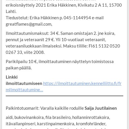
erikoisnäyttely 2021 Erika Häkkinen, Kivikatu 2 A 11, 15700
Lahti.
Tiedustelut: Erika Häkkinen p. 045-1144954 e-mail
greatflames@gmail.com,
Ilmoittautumismaksut: 34 €. Saman omistajan 2. jne koira,
pennut ja veteraanit 29 €. Yli 10-vuotiaat veteraanit,
veteraaniluokkaan ilmaiseksi. Maksu tilille: FI61 5132 0520
0267 33, viite 2008.
Parikilpailu 10 €, ilmoittautuminen näyttelyn toimistossa
paikan päällä.
Linkki
ilmoittautumiseen
https://ilmoittautuminen.kennelliitto.fi/fr
mIlmoittautumine…
Palkintotuomarit: Varalla kaikille roduille
Saija Juutilainen
aidi, bukovinankoira, fila brasileiro, hollanninrottakoira,
itävallanpinseri, karstinpaimenkoira, kromfohrländer,