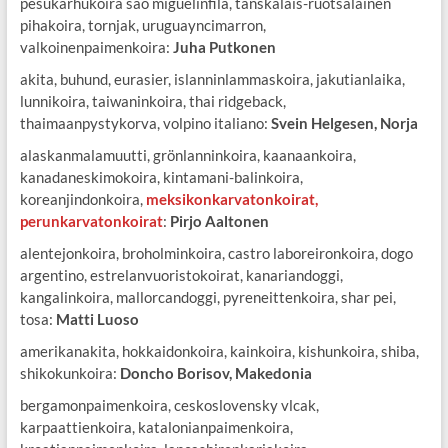
pesukarhukoira sao miguelinfila, tanskalais-ruotsalainen
pihakoira, tornjak, uruguayncimarron,
valkoinenpaimenkoira:
Juha Putkonen
akita, buhund, eurasier, islanninlammaskoira, jakutianlaika,
lunnikoira, taiwaninkoira, thai ridgeback,
thaimaanpystykorva, volpino italiano:
Svein Helgesen, Norja
alaskanmalamuutti, grönlanninkoira, kaanaankoira,
kanadaneskimokoira, kintamani-balinkoira,
koreanjindonkoira,
meksikonkarvatonkoirat,
perunkarvatonkoirat
:
Pirjo Aaltonen
alentejonkoira, broholminkoira, castro laboreironkoira, dogo
argentino, estrelanvuoristokoirat, kanariandoggi,
kangalinkoira, mallorcandoggi, pyreneittenkoira, shar pei,
tosa:
Matti Luoso
amerikanakita, hokkaidonkoira, kainkoira, kishunkoira, shiba,
shikokunkoira:
Doncho Borisov, Makedonia
bergamonpaimenkoira, ceskoslovensky vlcak,
karpaattienkoira, katalonianpaimenkoira,