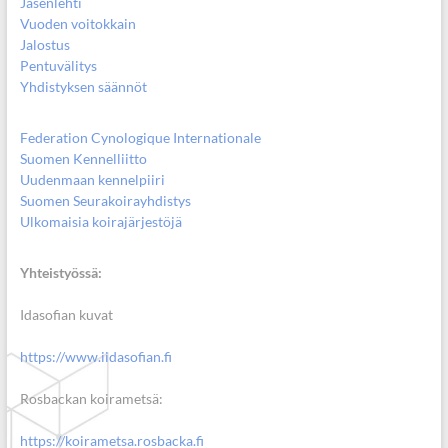
Jäsenlehti
Vuoden voitokkain
Jalostus
Pentuvälitys
Yhdistyksen säännöt
Federation Cynologique Internationale
Suomen Kennelliitto
Uudenmaan kennelpiiri
Suomen Seurakoirayhdistys
Ulkomaisia koirajärjestöjä
Yhteistyössä:
Idasofian kuvat
https://www.iidasofian.fi
Rosbackan koirametsä:
https://koirametsa.rosbacka.fi