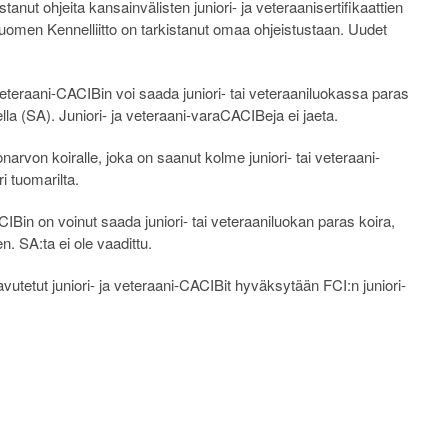
anut ohjeita kansainvälisten juniori- ja veteraanisertifikaattien
men Kennelliitto on tarkistanut omaa ohjeistustaan. Uudet
eteraani-CACIBin voi saada juniori- tai veteraaniluokassa paras
sella (SA). Juniori- ja veteraani-varaCACIBeja ei jaeta.
onarvon koiralle, joka on saanut kolme juniori- tai veteraani-
 tuomarilta.
IBin on voinut saada juniori- tai veteraaniluokan paras koira,
n. SA:ta ei ole vaadittu.
utetut juniori- ja veteraani-CACIBit hyväksytään FCI:n juniori-