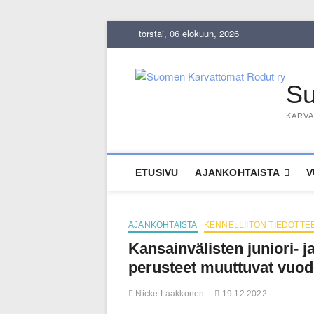
Skip
torstai, 06 elokuun, 2026
to
content
Su
KARVA
ETUSIVU
AJANKOHTAISTA
V
AJANKOHTAISTA
KENNELLIITON TIEDOTTE
Kansainvälisten juniori- 
perusteet muuttuvat vuod
Nicke Laakkonen
19.12.2022