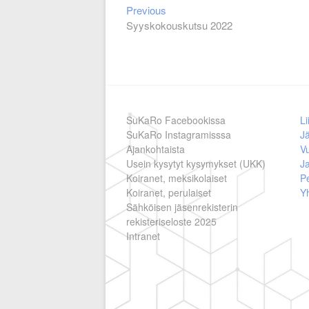
Previous
Artikkelien
Previous
post:
Syyskokouskutsu 2022
selaus
SuKaRo Facebookissa
Li
SuKaRo Instagramisssa
Jä
Ajankohtaista
V
Usein kysytyt kysymykset (UKK)
Ja
Koiranet, meksikolaiset
Pe
Koiranet, perulaiset
Y
Sähköisen jäsenrekisterin
rekisteriseloste 2025
Intranet