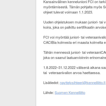
Kansainvälinen kennelunioni FCI on tarkist
myöntämisestä. Tämän pohjalta myös Suo
ohjeet tulevat voimaan 1.1.2023.
Uuden ohjeistuksen mukaan juniori- tai v
koira, joka on palkittu sertifikaatin arvoi
FCI voi myöntää juniori- tai veteraanivali
CACIBia kolmesta eri maasta kolmelta eri
Tähän mennessä juniori- tai veteraaniCAC
joka on saanut laatuarvioinnin erinomaine
1.8.2022–31.12.2022 välisenä aikana saav
tai veteraanivalion arvoa haettaessa.
Lisätiedot:
nayttelysihteeri@kennelliitto.fi
Lähde:
Suomen Kennelliitto