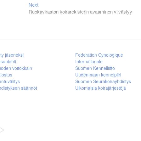
Next
Next
post:
Ruokaviraston koirarekisterin avaaminen viivästyy
ity jäseneksi
Federation Cynologique
senlehti
Internationale
uoden voitokkain
Suomen Kennelliitto
lostus
Uudenmaan kennelpiiri
ntuvälitys
Suomen Seurakoirayhdistys
hdistyksen säännöt
Ulkomaisia koirajärjestöjä