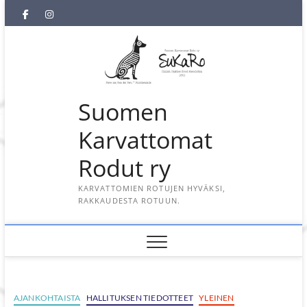
Skip
SuKaRo
SuKaRo
Ajankohtaista
Usein
Koiranet,
Koiranet,
Sähköisen
Intranet
to
content
Facebookissa
Instagramisssa
kysytyt
meksikolaiset
perulaiset
jäsenrekisterin
kysymykset
rekisteriseloste
(UKK)
2025
Suomen
Karvattomat
Rodut ry
KARVATTOMIEN ROTUJEN HYVÄKSI,
RAKKAUDESTA ROTUUN.
AJANKOHTAISTA
HALLITUKSEN TIEDOTTEET
YLEINEN