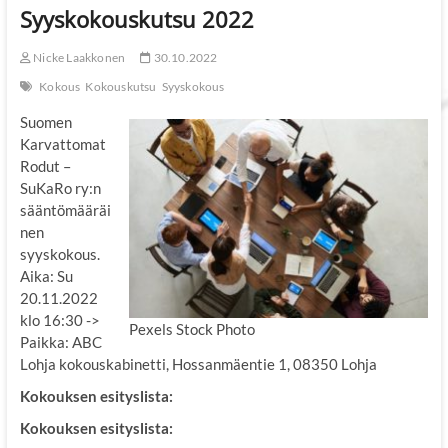
Syyskokouskutsu 2022
Nicke Laakkonen
30.10.2022
Kokous
Kokouskutsu
Syyskokous
Suomen
Karvattomat
Rodut –
SuKaRo ry:n
sääntömääräi
nen
syyskokous.
Aika: Su
20.11.2022
klo 16:30 ->
Pexels Stock Photo
Paikka: ABC
Lohja kokouskabinetti, Hossanmäentie 1, 08350 Lohja
Kokouksen esityslista:
Kokouksen esityslista: