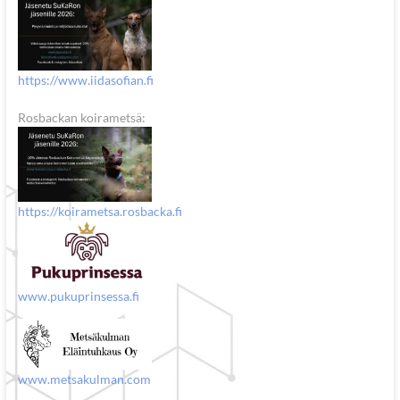
https://www.iidasofian.fi
Rosbackan koirametsä:
https://koirametsa.rosbacka.fi
www.pukuprinsessa.fi
www.metsakulman.com