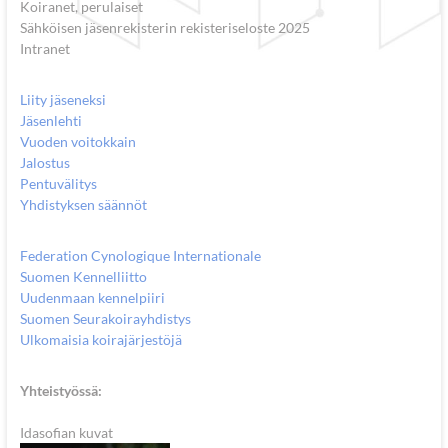
Koiranet, perulaiset
Sähköisen jäsenrekisterin rekisteriseloste 2025
Intranet
Liity jäseneksi
Jäsenlehti
Vuoden voitokkain
Jalostus
Pentuvälitys
Yhdistyksen säännöt
Federation Cynologique Internationale
Suomen Kennelliitto
Uudenmaan kennelpiiri
Suomen Seurakoirayhdistys
Ulkomaisia koirajärjestöjä
Yhteistyössä:
Idasofian kuvat