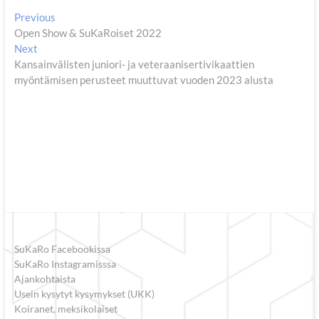
Artikkelien
Previous
Previous
post:
Open Show & SuKaRoiset 2022
selaus
Next
Next
post:
Kansainvälisten juniori- ja veteraanisertivikaattien
myöntämisen perusteet muuttuvat vuoden 2023 alusta
SuKaRo Facebookissa
SuKaRo Instagramisssa
Ajankohtaista
Usein kysytyt kysymykset (UKK)
Koiranet, meksikolaiset