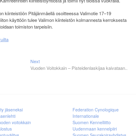
reerintien kiinteistöyhtiöstä ja toimii nyt tiloissa vuokralla.
on kiinteistöön Pitäjänmäellä osoitteessa Valimotie 17–19
liiton käyttöön tulee Valimon kiinteistön kolmannesta kerroksesta
oidaan toimiston tarpeisiin.
uilta
Next
Next
post:
Vuoden Voitokkain – Pisteidenlaskijaa kaivataan..
ity jäseneksi
Federation Cynologique
senlehti
Internationale
uoden voitokkain
Suomen Kennelliitto
lostus
Uudenmaan kennelpiiri
ntuvälitys
Suomen Seurakoirayhdistys