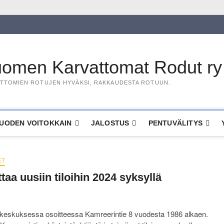
omen Karvattomat Rodut ry
TTOMIEN ROTUJEN HYVÄKSI, RAKKAUDESTA ROTUUN.
UODEN VOITOKKAIN
JALOSTUS
PENTUVÄLITYS
ET
aa uusiin tiloihin 2024 syksyllä
on keskuksessa osoitteessa Kamreerintie 8 vuodesta 1986 alkaen.