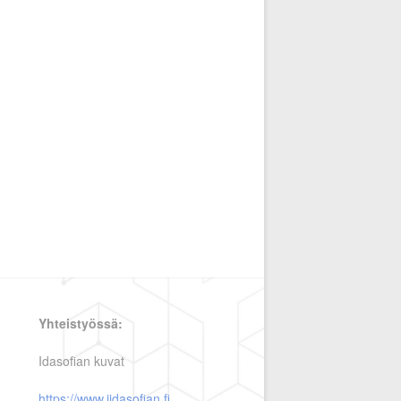
Yhteistyössä:
Idasofian kuvat
https://www.iidasofian.fi