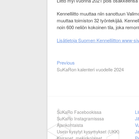
Liitto myi vuonna 2021 pois osakkeensa Kam
Kennelliitto muuttaa niin sanottuun Valim
muuttaa toimiston 32 työntekijää. Kennel
noin 600 neliön kokoinen tila, joka remont
Lisätietoja Suomen Kennelliitton www-siv
Previous
Artikkelien
Previous
post:
SuKaRon kalenteri vuodelle 2024
selaus
SuKaRo Facebookissa
Li
SuKaRo Instagramisssa
Jä
Ajankohtaista
V
Usein kysytyt kysymykset (UKK)
Ja
Koiranet, meksikolaiset
Pe