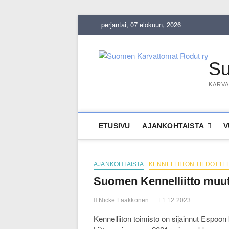
Skip
perjantai, 07 elokuun, 2026
to
content
Su
KARVA
ETUSIVU
AJANKOHTAISTA
V
AJANKOHTAISTA
KENNELLIITON TIEDOTTE
Suomen Kennelliitto muutt
Nicke Laakkonen
1.12.2023
Kennelliiton toimisto on sijainnut Espo