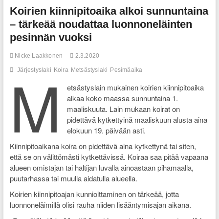
Koirien kiinnipitoaika alkoi sunnuntaina
– tärkeää noudattaa luonnoneläinten
pesinnän vuoksi
Nicke Laakkonen
2.3.2020
M
Järjestyslaki
Koira
Metsästyslaki
Pesimäaika
etsästyslain mukainen koirien kiinnipitoaika
alkaa koko maassa sunnuntaina 1.
maaliskuuta. Lain mukaan koirat on
pidettävä kytkettyinä maaliskuun alusta aina
elokuun 19. päivään asti.
Kiinnipitoaikana koira on pidettävä aina kytkettynä tai siten,
että se on välittömästi kytkettävissä. Koiraa saa pitää vapaana
alueen omistajan tai haltijan luvalla ainoastaan pihamaalla,
puutarhassa tai muulla aidatulla alueella.
Koirien kiinnipitoajan kunnioittaminen on tärkeää, jotta
luonnoneläimillä olisi rauha niiden lisääntymisajan aikana.