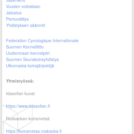
Jäsenlehti
Vuoden voitokkain
Jalostus
Pentuvälitys
Yhdistyksen säännöt
Federation Cynologique Internationale
Suomen Kennelliitto
Uudenmaan kennelpiiri
Suomen Seurakoirayhdistys
Ulkomaisia koirajärjestöjä
Yhteistyössä:
Idasofian kuvat
https://www.iidasofian.fi
Rosbackan koirametsä:
https://koirametsa.rosbacka.fi