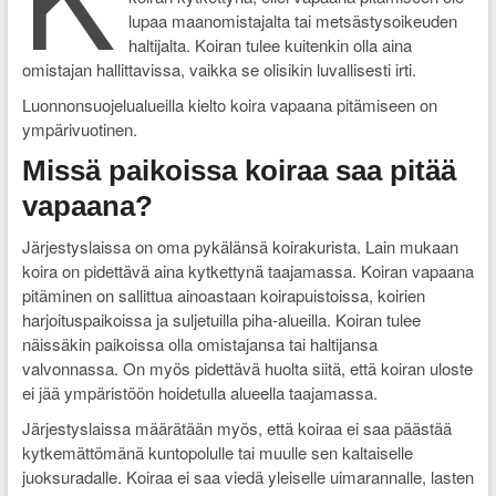
lupaa maanomistajalta tai metsästysoikeuden
haltijalta. Koiran tulee kuitenkin olla aina
omistajan hallittavissa, vaikka se olisikin luvallisesti irti.
Luonnonsuojelualueilla kielto koira vapaana pitämiseen on
ympärivuotinen.
Missä paikoissa koiraa saa pitää
vapaana?
Järjestyslaissa on oma pykälänsä koirakurista. Lain mukaan
koira on pidettävä aina kytkettynä taajamassa. Koiran vapaana
pitäminen on sallittua ainoastaan koirapuistoissa, koirien
harjoituspaikoissa ja suljetuilla piha-alueilla. Koiran tulee
näissäkin paikoissa olla omistajansa tai haltijansa
valvonnassa. On myös pidettävä huolta siitä, että koiran uloste
ei jää ympäristöön hoidetulla alueella taajamassa.
Järjestyslaissa määrätään myös, että koiraa ei saa päästää
kytkemättömänä kuntopolulle tai muulle sen kaltaiselle
juoksuradalle. Koiraa ei saa viedä yleiselle uimarannalle, lasten