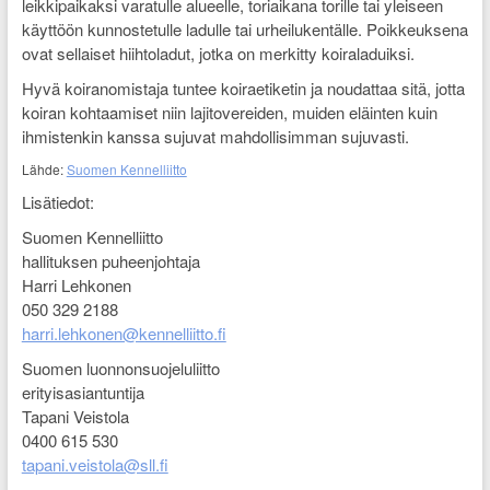
leikkipaikaksi varatulle alueelle, toriaikana torille tai yleiseen
käyttöön kunnostetulle ladulle tai urheilukentälle. Poikkeuksena
ovat sellaiset hiihtoladut, jotka on merkitty koiraladuiksi.
Hyvä koiranomistaja tuntee koiraetiketin ja noudattaa sitä, jotta
koiran kohtaamiset niin lajitovereiden, muiden eläinten kuin
ihmistenkin kanssa sujuvat mahdollisimman sujuvasti.
Lähde:
Suomen Kennelliitto
Lisätiedot:
Suomen Kennelliitto
hallituksen puheenjohtaja
Harri Lehkonen
050 329 2188
harri.lehkonen@kennelliitto.fi
Suomen luonnonsuojeluliitto
erityisasiantuntija
Tapani Veistola
0400 615 530
tapani.veistola@sll.fi