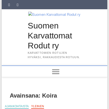
Skip
SuKaRo
SuKaRo
Ajankohtaista
Usein
Koiranet,
Koiranet,
Sähköisen
Intranet
to
content
Facebookissa
Instagramisssa
kysytyt
meksikolaiset
perulaiset
jäsenrekisterin
kysymykset
rekisteriseloste
Suomen
(UKK)
2025
Karvattomat
Rodut ry
KARVATTOMIEN ROTUJEN
HYVÄKSI, RAKKAUDESTA ROTUUN.
Avainsana:
Koira
AJANKOHTAISTA
YLEINEN