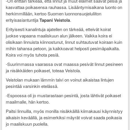
-On erittäin tärkeää, että linnut ja muut eläimet saavat pesiä ja
kasvattaa poikasensa rauhassa. Lisääntymisaikana luonto on
herkimmillään, kertoo Suomen luonnonsuojeluliiton
erityisasiantuntija
Tapani Veistola
.
Erityisesti kanalintuja ajatellen on tärkeää, etteivät koirat
juokse vapaana maaliskuun alun jälkeen. Vaikka koira ei
olisikaan linnuista kiinnostunut, linnut suhtautuvat koiraan kuin
mihin tahansa petoon, ja kaikkoavat helposti pesimäpaikalta.
Koira voi myös tuhota pesiä.
-Suurimmassa vaarassa ovat maassa pesivät linnut pesineen
ja nisäkkäiden poikaset, toteaa Veistola.
Veistolan mukaan lämmin talvi on voinut aikaistaa lintujen
pesintää varsinkin etelässä.
-Espoossa oli jo mustarastaan pesintä, josta lähtivät poikaset
maailmalle, hän kertoo.
Paitsi linnuilla, myös monilla nisäkkäillä kiimakausi käynnistyy
aikaisin keväällä, ja esimerkiksi mäyrät voivat saada poikasia
jo maaliskuun puolella.