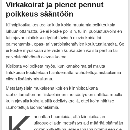
Virkakoirat ja pienet pennut
poikkeus sääntöön
Kiinnipitoaika koskee kaikkia koiria muutamia poikkeuksia
lukuun ottamatta. Se ei koske poliisin, tullin, puolustusvoimien
tai rajavartiolaitoksen työtehtävissä olevia koiria tai
paimentamis-, opas- tai vartiointitehtävien koulutustilanteita. Se
ei koske myöskään alle viiden kuukauden ikäistä pentua tai
palvelutehtävässä olevaa koiraa.
Kiellosta voi poiketa myös, kun kanakoiraa tai muuta
lintukoiraa koulutetaan häiritsemättä rauhoitettuja riistaeläimiä
niiden lisääntymisaikana.
Metsästyslain mukaisena koirien kiinnipitoaikana
rauhoittamattoman riistaeläimen metsästys on sallittua muulla
kuin ajavalla koiralla sillä edellytyksellä, ettei koira häiritse
K
rauhoitettuja luonnoneläimiä.
annattaa huomioida, että kiinnipitoajan
ulkopuolellakin metsästyslaki määrää pitämään
koiran kytkettynä, ellei vapaana pitämiseen ole