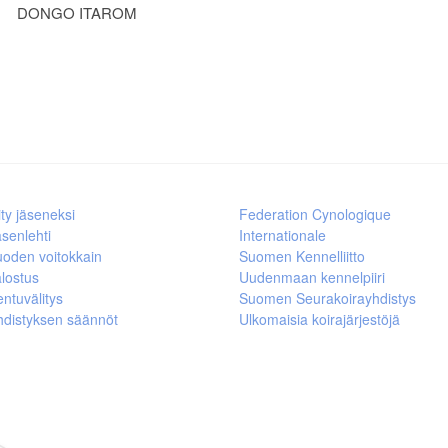
DONGO ITAROM
ity jäseneksi
Federation Cynologique
senlehti
Internationale
uoden voitokkain
Suomen Kennelliitto
lostus
Uudenmaan kennelpiiri
ntuvälitys
Suomen Seurakoirayhdistys
hdistyksen säännöt
Ulkomaisia koirajärjestöjä