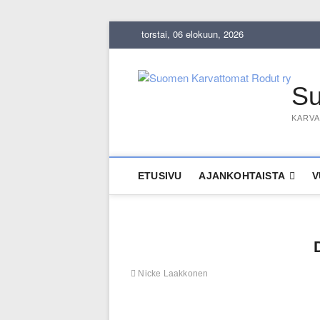
Skip
torstai, 06 elokuun, 2026
to
content
Su
KARVA
ETUSIVU
AJANKOHTAISTA
V
Nicke Laakkonen