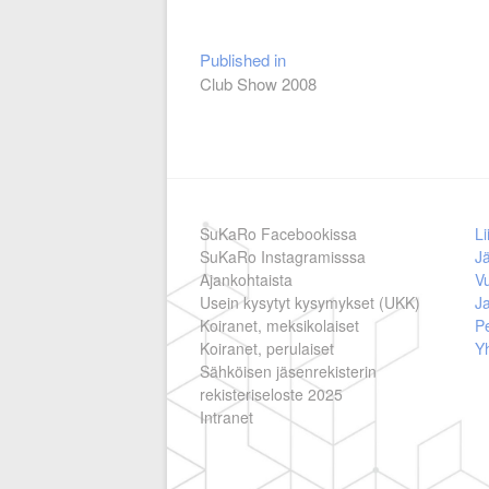
Artikkelien
Published in
Club Show 2008
selaus
SuKaRo Facebookissa
Li
SuKaRo Instagramisssa
Jä
Ajankohtaista
V
Usein kysytyt kysymykset (UKK)
Ja
Koiranet, meksikolaiset
Pe
Koiranet, perulaiset
Y
Sähköisen jäsenrekisterin
rekisteriseloste 2025
Intranet