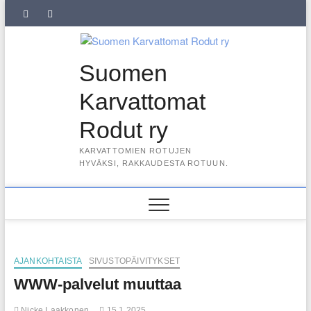
Skip
SuKaRo
SuKaRo
Ajankohtaista
Usein
Koiranet,
Koiranet,
Sähköisen
Intranet
to
content
Facebookissa
Instagramisssa
kysytyt
meksikolaiset
perulaiset
jäsenrekisterin
kysymykset
rekisteriseloste
Suomen
(UKK)
2025
Karvattomat
Rodut ry
KARVATTOMIEN ROTUJEN
HYVÄKSI, RAKKAUDESTA ROTUUN.
AJANKOHTAISTA
SIVUSTOPÄIVITYKSET
WWW-palvelut muuttaa
Nicke Laakkonen
15.1.2025