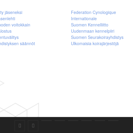
ity jäseneksi
Federation Cynologique
senlehti
Internationale
uoden voitokkain
Suomen Kennelliitto
lostus
Uudenmaan kennelpiiri
ntuvälitys
Suomen Seurakoirayhdistys
hdistyksen säännöt
Ulkomaisia koirajärjestöjä
SuKaRo
SuKaRo
Ajankohtaista
Usein
Koiranet,
Koiranet,
Sähköisen
Intranet