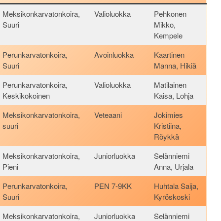
Meksikonkarvatonkoira,
Valioluokka
Pehkonen
Suuri
Mikko,
Kempele
Perunkarvatonkoira,
Avoinluokka
Kaartinen
Suuri
Manna, Hikiä
Perunkarvatonkoira,
Valioluokka
Matilainen
Keskikokoinen
Kaisa, Lohja
Meksikonkarvatonkoira,
Veteaani
Jokimies
suuri
Kristiina,
Röykkä
Meksikonkarvatonkoira,
Juniorluokka
Selänniemi
Pieni
Anna, Urjala
Perunkarvatonkoira,
PEN 7-9KK
Huhtala Saija,
Suuri
Kyröskoski
Meksikonkarvatonkoira,
Juniorluokka
Selänniemi