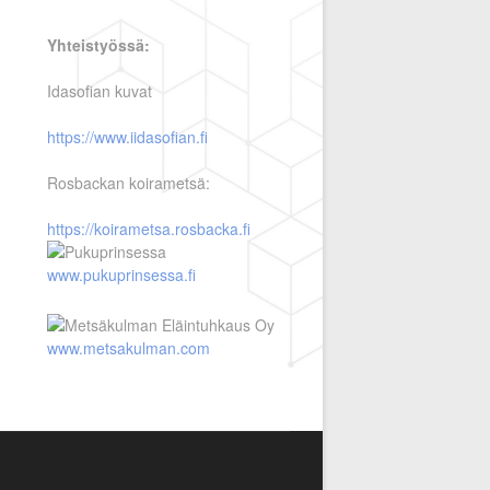
Yhteistyössä:
Idasofian kuvat
https://www.iidasofian.fi
Rosbackan koirametsä:
https://koirametsa.rosbacka.fi
www.pukuprinsessa.fi
www.metsakulman.com