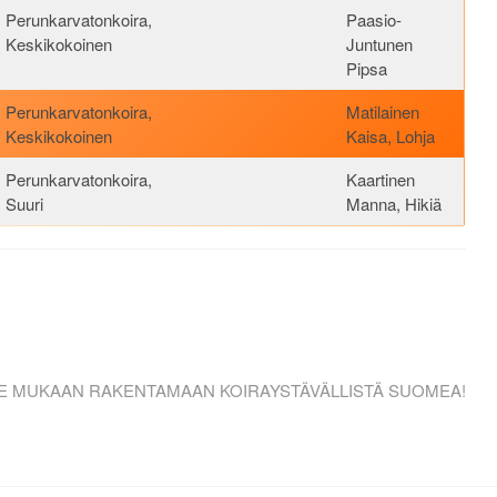
Perunkarvatonkoira,
Paasio-
Keskikokoinen
Juntunen
Pipsa
Perunkarvatonkoira,
Matilainen
Keskikokoinen
Kaisa, Lohja
Perunkarvatonkoira,
Kaartinen
Suuri
Manna, Hikiä
TULE MUKAAN RAKENTAMAAN KOIRAYSTÄVÄLLISTÄ SUOMEA!