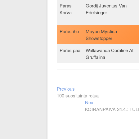
Paras
Gordij Juventus Van
Karva
Edelsieger
Paras iho
Mayan Mystica
Showstopper
Paras pää
Wallawanda Coraline At
Gruffalina
Previous
Artikkelien
Previous
post:
100 suosituinta rotua
selaus
Next
Next
post:
KOIRANPÄIVÄ 24.4.: 