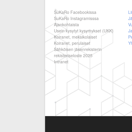
SuKaRo Facebookissa
Li
SuKaRo Instagramisssa
Jä
Ajankohtaista
V
Usein kysytyt kysymykset (UKK)
Ja
Koiranet, meksikolaiset
Pe
Koiranet, perulaiset
Y
Sähköisen jäsenrekisterin
rekisteriseloste 2025
Intranet