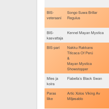
BIS-
Songo Suwa Brillar
veteraani
Regulus
BIS-
Kennel Mayan Mystica
kasvattaja
BIS-pari
Nakku Rakkans
Titicaca Of Perú
&
Mayan Mystica
Showstopper
Mies ja
Fiabella’s Black Swan
koira
Paras
Artic Xolos Viking Av
liike
Miljøsablo