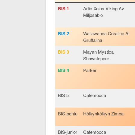
BIS 1
Artic Xolos Viking Av
Miljøsablo
BIS 2
Wallawanda Coraline At
Gruffalina
BIS 3
Mayan Mystica
Showstopper
BIS 4
Parker
BIS 5
Cafemocca
BIS-pentu
Hölkynkölkyn Zimba
BIS-junior
Cafemocca