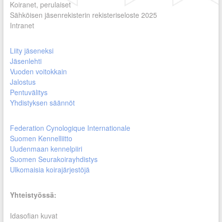
Koiranet, perulaiset
Sähköisen jäsenrekisterin rekisteriseloste 2025
Intranet
Liity jäseneksi
Jäsenlehti
Vuoden voitokkain
Jalostus
Pentuvälitys
Yhdistyksen säännöt
Federation Cynologique Internationale
Suomen Kennelliitto
Uudenmaan kennelpiiri
Suomen Seurakoirayhdistys
Ulkomaisia koirajärjestöjä
Yhteistyössä:
Idasofian kuvat