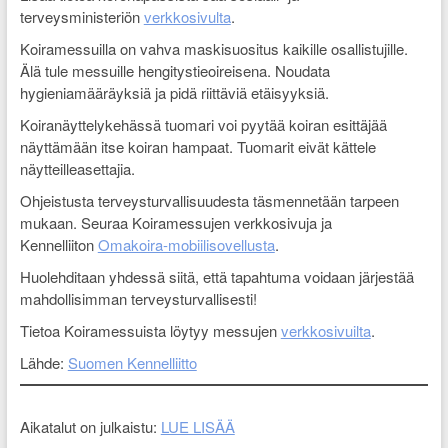
terveysministeriön
verkkosivulta
.
Koiramessuilla on vahva maskisuositus kaikille osallistujille.
Älä tule messuille hengitystieoireisena. Noudata
hygieniamääräyksiä ja pidä riittäviä etäisyyksiä.
Koiranäyttelykehässä tuomari voi pyytää koiran esittäjää
näyttämään itse koiran hampaat. Tuomarit eivät kättele
näytteilleasettajia.
Ohjeistusta terveysturvallisuudesta täsmennetään tarpeen
mukaan. Seuraa Koiramessujen verkkosivuja ja
Kennelliiton
Omakoira-mobiilisovellusta
.
Huolehditaan yhdessä siitä, että tapahtuma voidaan järjestää
mahdollisimman terveysturvallisesti!
Tietoa Koiramessuista löytyy messujen
verkkosivuilta
.
Lähde:
Suomen Kennelliitto
Aikatalut on julkaistu:
LUE LISÄÄ