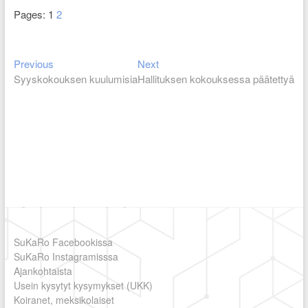
Pages:
1
2
Previous
Next
Artikkelien
Previous
Next
post:
post:
Syyskokouksen kuulumisia
Hallituksen kokouksessa päätettyä
selaus
SuKaRo Facebookissa
SuKaRo Instagramisssa
Ajankohtaista
Usein kysytyt kysymykset (UKK)
Koiranet, meksikolaiset