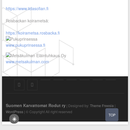
https://www.iidasofian.fi
Rosbackan koirametsä:
https://koirametsa.rosbacka.fi
www.pukuprinsessa.fi
www.metsakulman.com
SuKaRo
SuKaRo
Ajankohtaista
Usein
Koiranet,
Koiranet,
Sähköisen
Intranet
Facebookissa
Instagramisssa
kysytyt
meksikolaiset
perulaiset
jäsenrekisterin
Suomen Karvattomat Rodut ry
kysymykset
rekisteriseloste
| Designed by:
Theme Freesia
|
WordPress
| © Copyright All right reserved
TOP
(UKK)
2025
☀️