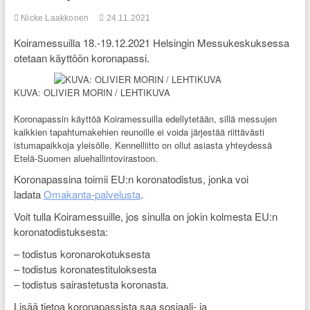
Nicke Laakkonen
24.11.2021
Koiramessuilla 18.-19.12.2021 Helsingin Messukeskuksessa
otetaan käyttöön koronapassi.
KUVA: OLIVIER MORIN / LEHTIKUVA
Koronapassin käyttöä Koiramessuilla edellytetään, sillä messujen
kaikkien tapahtumakehien reunoille ei voida järjestää riittävästi
istumapaikkoja yleisölle. Kennelliitto on ollut asiasta yhteydessä
Etelä-Suomen aluehallintovirastoon.
Koronapassina toimii EU:n koronatodistus, jonka voi
ladata
Omakanta-palvelusta
.
Voit tulla Koiramessuille, jos sinulla on jokin kolmesta EU:n
koronatodistuksesta:
– todistus koronarokotuksesta
– todistus koronatestituloksesta
– todistus sairastetusta koronasta.
Lisää tietoa koronapassista saa sosiaali- ja