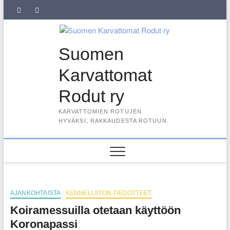
Skip
SuKaRo
SuKaRo
Ajankohtaista
Usein
Koiranet,
Koiranet,
Sähköisen
Intranet
to
content
Facebookissa
Instagramisssa
kysytyt
meksikolaiset
perulaiset
jäsenrekisterin
kysymykset
rekisteriseloste
Suomen
(UKK)
2025
Karvattomat
Rodut ry
KARVATTOMIEN ROTUJEN
HYVÄKSI, RAKKAUDESTA ROTUUN.
AJANKOHTAISTA
KENNELLIITON TIEDOTTEET
Koiramessuilla otetaan käyttöön
Koronapassi