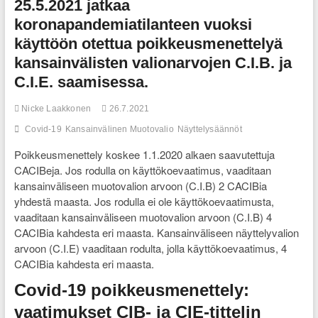
25.5.2021 jatkaa
koronapandemiatilanteen vuoksi
käyttöön otettua poikkeusmenettelyä
kansainvälisten valionarvojen C.I.B. ja
C.I.E. saamisessa.
Nicke Laakkonen
26.7.2021
Covid-19
Kansainvälinen Muotovalio
Näyttelysäännöt
Poikkeusmenettely koskee 1.1.2020 alkaen saavutettuja
CACIBeja. Jos rodulla on käyttökoevaatimus, vaaditaan
kansainväliseen muotovalion arvoon (C.I.B) 2 CACIBia
yhdestä maasta. Jos rodulla ei ole käyttökoevaatimusta,
vaaditaan kansainväliseen muotovalion arvoon (C.I.B) 4
CACIBia kahdesta eri maasta. Kansainväliseen näyttelyvalion
arvoon (C.I.E) vaaditaan rodulta, jolla käyttökoevaatimus, 4
CACIBia kahdesta eri maasta.
Covid-19 poikkeusmenettely:
vaatimukset CIB- ja CIE-tittelin