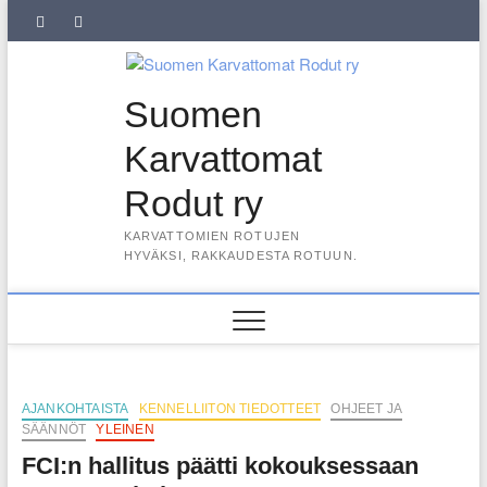
Skip
SuKaRo
SuKaRo
Ajankohtaista
Usein
Koiranet,
Koiranet,
Sähköisen
Intranet
to
content
Facebookissa
Instagramisssa
kysytyt
meksikolaiset
perulaiset
jäsenrekisterin
kysymykset
rekisteriseloste
Suomen
(UKK)
2025
Karvattomat
Rodut ry
KARVATTOMIEN ROTUJEN
HYVÄKSI, RAKKAUDESTA ROTUUN.
AJANKOHTAISTA
KENNELLIITON TIEDOTTEET
OHJEET JA
SÄÄNNÖT
YLEINEN
FCI:n hallitus päätti kokouksessaan