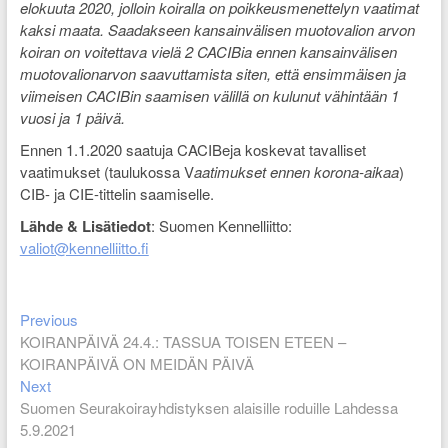
elokuuta 2020, jolloin koiralla on poikkeusmenettelyn vaatimat
kaksi maata. Saadakseen kansainvälisen muotovalion arvon
koiran on voitettava vielä 2 CACIBia ennen kansainvälisen
muotovalionarvon saavuttamista siten, että ensimmäisen ja
viimeisen CACIBin saamisen välillä on kulunut vähintään 1
vuosi ja 1 päivä.
Ennen 1.1.2020 saatuja CACIBeja koskevat tavalliset
vaatimukset (taulukossa V
aatimukset ennen korona-aikaa
)
CIB- ja CIE-tittelin saamiselle.
Lähde & Lisätiedot
: Suomen Kennelliitto:
valiot@kennelliitto.fi
Previous
Artikkelien
Previous
post:
KOIRANPÄIVÄ 24.4.: TASSUA TOISEN ETEEN –
selaus
KOIRANPÄIVÄ ON MEIDÄN PÄIVÄ
Next
Next
post:
Suomen Seurakoirayhdistyksen alaisille roduille Lahdessa
5.9.2021