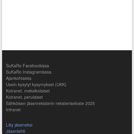
SuKaRo Facebookissa
SuKaRo Instagramisssa
Ajankohtaista
Usein kysytyt kysymykset (UKK)
Koiranet, meksikolaiset
Koiranet, perulaiset
Sähköisen jäsenrekisterin rekisteriseloste 2025
Intranet
Liity jäseneksi
Jäsenlehti