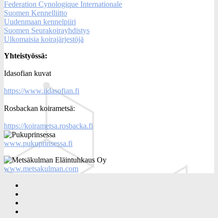
Federation Cynologique Internationale
Suomen Kennelliitto
Uudenmaan kennelpiiri
Suomen Seurakoirayhdistys
Ulkomaisia koirajärjestöjä
Yhteistyössä:
Idasofian kuvat
https://www.iidasofian.fi
Rosbackan koirametsä:
https://koirametsa.rosbacka.fi
www.pukuprinsessa.fi
www.metsakulman.com
SuKaRo
Facebookissa
SuKaRo
Instagramisssa
Ajankohtaista
Usein