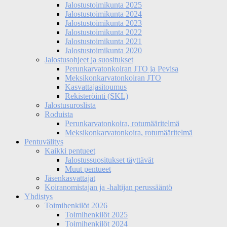
Jalostustoimikunta 2025
Jalostustoimikunta 2024
Jalostustoimikunta 2023
Jalostustoimikunta 2022
Jalostustoimikunta 2021
Jalostustoimikunta 2020
Jalostusohjeet ja suositukset
Perunkarvatonkoiran JTO ja Pevisa
Meksikonkarvatonkoiran JTO
Kasvattajasitoumus
Rekisteröinti (SKL)
Jalostusuroslista
Roduista
Perunkarvatonkoira, rotumääritelmä
Meksikonkarvatonkoira, rotumääritelmä
Pentuvälitys
Kaikki pentueet
Jalostussuositukset täyttävät
Muut pentueet
Jäsenkasvattajat
Koiranomistajan ja -haltijan perussääntö
Yhdistys
Toimihenkilöt 2026
Toimihenkilöt 2025
Toimihenkilöt 2024