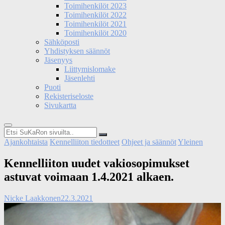
Toimihenkilöt 2023
Toimihenkilöt 2022
Toimihenkilöt 2021
Toimihenkilöt 2020
Sähköposti
Yhdistyksen säännöt
Jäsenyys
Liittymislomake
Jäsenlehti
Puoti
Rekisteriseloste
Sivukartta
Etsi
SuKaRon
Ajankohtaista
Kennelliiton tiedotteet
Ohjeet ja säännöt
Yleinen
sivuilta..
Kennelliiton uudet vakiosopimukset
astuvat voimaan 1.4.2021 alkaen.
Nicke Laakkonen
22.3.2021