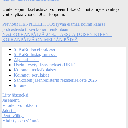
Uudet sopimukset astuvat voimaan 1.4.2021 mutta myös vanhoja
voit käyttää vuoden 2021 loppuun.
Artikkelien
Previous
Previous
KENNELLIITTO:Hyvää elämää koiran kanssa -
post:
podcasteista tukea koiran hankintaan
selaus
Next
Next
KOIRANPÄIVÄ 24.4.: TASSUA TOISEN ETEEN –
post:
KOIRANPÄIVÄ ON MEIDÄN PÄIVÄ
SuKaRo Facebookissa
SuKaRo Instagramisssa
Ajankohtaista
Usein kysytyt kysymykset (UKK)
Koiranet, meksikolaiset
Koiranet, perulaiset
Sähköisen jäsenrekisterin rekisteriseloste 2025
Intranet
Liity jäseneksi
Jäsenlehti
Vuoden voitokkain
Jalostus
Pentuvälitys
Yhdistyksen säännöt