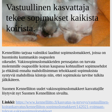
Vastuullinen kasvattaja
tekee sopimukset kaikista
koirista.
Kennelliitto tarjoaa valmiiksi laaditut sopimuslomakkeet, joissa on
huomioitu kummankin osapuolen
oikeudet. Vakiosopimuslomakkeiden perusajatus on turvata
molemmille osapuolille koiran kaupassa kohtuulliset sopimusehdot
ja ehkäistä ennalta mahdollisimman tehokkaasti sopimuksista
syntyviä mahdollisia kiistoja niin, ettei sopimuksia tarvitse tulkita
jälkikäteen.
Suomen Kennelliiton uudet vakiosopimuslomakkeet kasvattajille
löytyvät nyt Suomen Kennelliiton sivuilta.
Linkki:
https://www.kennelliitto.fi/kasvatus-ja-terveys/vastuullinen-
koirankasvatus/kennelliiton-sopimuslomakkeet/142021-voimaan-
tulevat-vakiosopimuslomakkeet