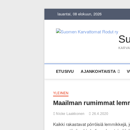
Skip
lauantai, 08 elokuun, 2026
to
content
Su
KARVA
ETUSIVU
AJANKOHTAISTA
V
YLEINEN
Maailman rumimmat lemm
Nicke Laakkonen
26.4.2020
Kaikki rakastavat pörröisiä lemmikkejä, j