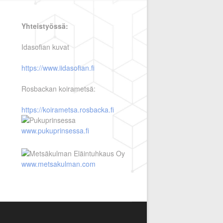
Yhteistyössä:
Idasofian kuvat
https://www.iidasofian.fi
Rosbackan koirametsä:
https://koirametsa.rosbacka.fi
www.pukuprinsessa.fi
www.metsakulman.com