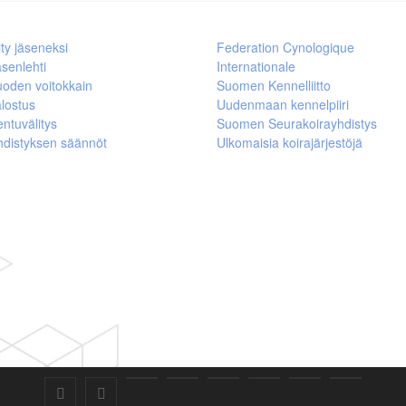
ity jäseneksi
Federation Cynologique
senlehti
Internationale
uoden voitokkain
Suomen Kennelliitto
lostus
Uudenmaan kennelpiiri
ntuvälitys
Suomen Seurakoirayhdistys
hdistyksen säännöt
Ulkomaisia koirajärjestöjä
SuKaRo
SuKaRo
Ajankohtaista
Usein
Koiranet,
Koiranet,
Sähköisen
Intranet