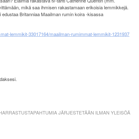
äsääri? Eläimiä rakastava tv-tähti Catherine Quentin (mm.
lvittämään, mikä saa ihmisen rakastamaan erikoisia lemmikkejä.
si edustaa Britanniaa Maailman rumin koira -kisassa
mimmat-lemmikit-33017164/maailman-rumimmat-lemmikit-1231937
aksesi.
HARRASTUSTAPAHTUMIA JÄRJESTETÄÄN ILMAN YLEISÖÄ