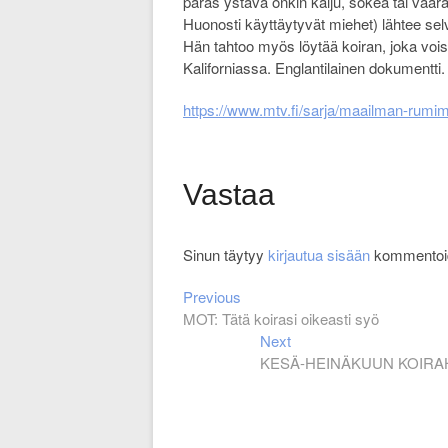
paras ystävä onkin kalju, sokea tai väär
Huonosti käyttäytyvät miehet) lähtee se
Hän tahtoo myös löytää koiran, joka voi
Kaliforniassa. Englantilainen dokumentti.
https://www.mtv.fi/sarja/maailman-ru
Vastaa
Sinun täytyy
kirjautua sisään
kommentoid
Previous
Artikkelien
Previous
post:
MOT: Tätä koirasi oikeasti syö
selaus
Next
Next
post:
KESÄ-HEINÄKUUN KOIRA