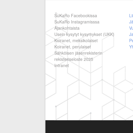
SuKaRo Facebookissa
Li
SuKaRo Instagramisssa
Jä
Ajankohtaista
V
Usein kysytyt kysymykset (UKK)
Ja
Koiranet, meksikolaiset
Pe
Koiranet, perulaiset
Y
Sähköisen jäsenrekisterin
rekisteriseloste 2025
Intranet