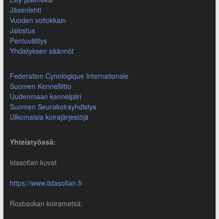
Jäsenlehti
Vuoden voitokkain
Jalostus
Pentuvälitys
Yhdistyksen säännöt
Federation Cynologique Internationale
Suomen Kennelliitto
Uudenmaan kennelpiiri
Suomen Seurakoirayhdistys
Ulkomaisia koirajärjestöjä
Yhteistyössä:
Idasofian kuvat
https://www.iidasofian.fi
Rosbackan koirametsä: