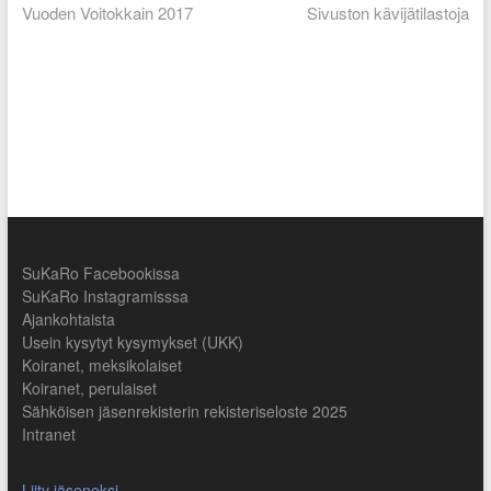
post:
post:
Vuoden Voitokkain 2017
Sivuston kävijätilastoja
selaus
SuKaRo Facebookissa
SuKaRo Instagramisssa
Ajankohtaista
Usein kysytyt kysymykset (UKK)
Koiranet, meksikolaiset
Koiranet, perulaiset
Sähköisen jäsenrekisterin rekisteriseloste 2025
Intranet
Liity jäseneksi