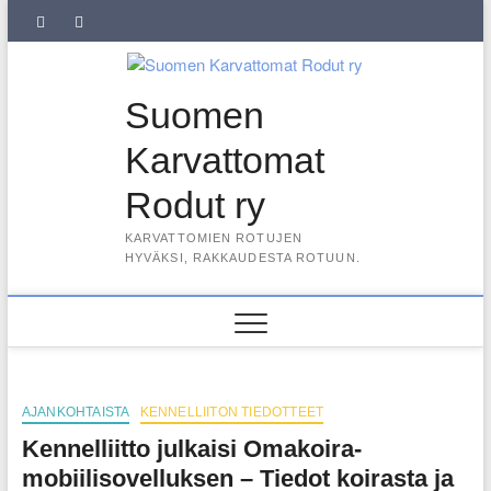
Skip
SuKaRo
SuKaRo
Ajankohtaista
Usein
Koiranet,
Koiranet,
Sähköisen
Intranet
to
content
Facebookissa
Instagramisssa
kysytyt
meksikolaiset
perulaiset
jäsenrekisterin
kysymykset
rekisteriseloste
Suomen
(UKK)
2025
Karvattomat
Rodut ry
KARVATTOMIEN ROTUJEN
HYVÄKSI, RAKKAUDESTA ROTUUN.
AJANKOHTAISTA
KENNELLIITON TIEDOTTEET
Kennelliitto julkaisi Omakoira-
mobiilisovelluksen – Tiedot koirasta ja