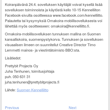
Koiranpäivänä 24.4. sovelluksen käyttäjät voivat kysellä lisää
sovelluksen toiminnoista ja käytöstä kello 10-15 Kennelliiton
Facebook-sivuilla osoitteessa www.facebook.com/kennelliitto.
Palautetta tai kysymyksiä Omakoira-mobiilisovelluksesta voi
lähettää myös osoitteeseen: omakoira@kennelliitto.fi.
Omakoira-mobiilisovelluksen tunnuksen mallina on Suomen
kansalliskoira, suomenpystykorva. Tunnuksen ja sovelluksen
visuaalisen ilmeen on suunnitellut Creative Director Timo
Lemmetti mainos- ja viestintätoimisto BBO:sta.
Lisätiedot:
Prettybit Projects Oy
Juha Tenhunen, toimitusjohtaja
puh. 050 631 31
juha.tenhunen@prettybitprojects.fi
Lähde:
Suomen Kennelliitto
Previous
Next
Artikkelien
Previous
Next