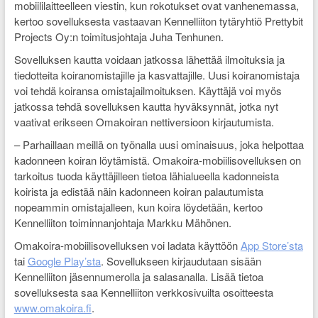
mobiililaitteelleen viestin, kun rokotukset ovat vanhenemassa,
kertoo sovelluksesta vastaavan Kennelliiton tytäryhtiö Prettybit
Projects Oy:n toimitusjohtaja Juha Tenhunen.
Sovelluksen kautta voidaan jatkossa lähettää ilmoituksia ja
tiedotteita koiranomistajille ja kasvattajille. Uusi koiranomistaja
voi tehdä koiransa omistajailmoituksen. Käyttäjä voi myös
jatkossa tehdä sovelluksen kautta hyväksynnät, jotka nyt
vaativat erikseen Omakoiran nettiversioon kirjautumista.
– Parhaillaan meillä on työnalla uusi ominaisuus, joka helpottaa
kadonneen koiran löytämistä. Omakoira-mobiilisovelluksen on
tarkoitus tuoda käyttäjilleen tietoa lähialueella kadonneista
koirista ja edistää näin kadonneen koiran palautumista
nopeammin omistajalleen, kun koira löydetään, kertoo
Kennelliiton toiminnanjohtaja Markku Mähönen.
Omakoira-mobiilisovelluksen voi ladata käyttöön
App Store’sta
tai
Google Play’sta
. Sovellukseen kirjaudutaan sisään
Kennelliiton jäsennumerolla ja salasanalla. Lisää tietoa
sovelluksesta saa Kennelliiton verkkosivuilta osoitteesta
www.omakoira.fi
.