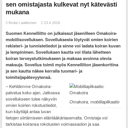
sen omistajasta kulkevat nyt kätevästi
mukana
Nicke Laakkonen
23.4.2018
Suomen Kennelliitto on julkaissut jäsenilleen Omakoira-
mobiilisovelluksen. Sovelluksesta löytyvät omien koirien
rekisteri- ja tunnistetiedot ja sinne voi ladata koiran kuvan
ja lempinimen. Sovelluksen kautta voi tilata lähetteen
koiran terveystutkimukseen ja maksaa avoinna olevia
maksuja. Sovellus toimii myös Kennelliiton jäsenkorttina
ja sen kautta näkee kerralla tuomari- ja
toimitsijapätevyytensä.
– Kehitämme Omakoira-
palvelua koko ajan. Jatkossa
sovellukseen tulee näkyviin
Omakoira, mobiiliaplikaatio
omien koirien rokotustiedot,
kun käyttäjä antaa luvan
tietojen siirtämiseen eläinlääkäriasemalta. Omistaja voi
tarkistaa koiransa rokotusten voimassaolon ja saa