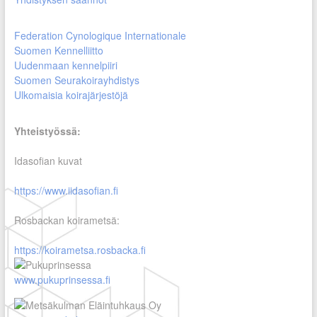
Federation Cynologique Internationale
Suomen Kennelliitto
Uudenmaan kennelpiiri
Suomen Seurakoirayhdistys
Ulkomaisia koirajärjestöjä
Yhteistyössä:
Idasofian kuvat
https://www.iidasofian.fi
Rosbackan koirametsä:
https://koirametsa.rosbacka.fi
www.pukuprinsessa.fi