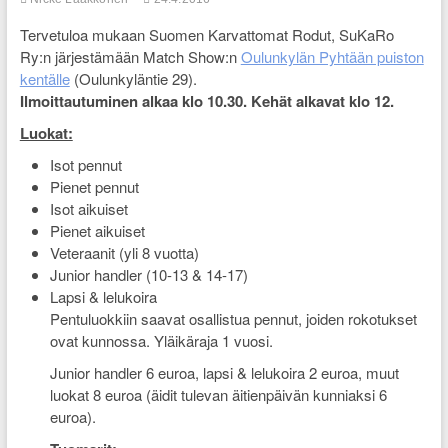
Tervetuloa mukaan Suomen Karvattomat Rodut, SuKaRo
Ry:n järjestämään Match Show:n
Oulunkylän Pyhtään puiston
kentälle
(Oulunkyläntie 29).
Ilmoittautuminen alkaa klo 10.30. Kehät alkavat klo 12.
Luokat:
Isot pennut
Pienet pennut
Isot aikuiset
Pienet aikuiset
Veteraanit (yli 8 vuotta)
Junior handler (10-13 & 14-17)
Lapsi & lelukoira
Pentuluokkiin saavat osallistua pennut, joiden rokotukset
ovat kunnossa. Yläikäraja 1 vuosi.
Junior handler 6 euroa, lapsi & lelukoira 2 euroa, muut
luokat 8 euroa (äidit tulevan äitienpäivän kunniaksi 6
euroa).