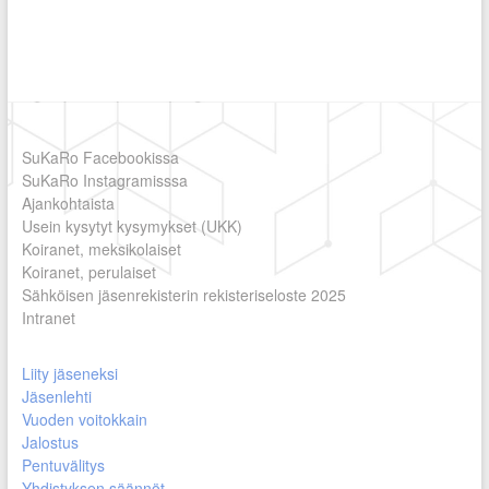
SuKaRo Facebookissa
SuKaRo Instagramisssa
Ajankohtaista
Usein kysytyt kysymykset (UKK)
Koiranet, meksikolaiset
Koiranet, perulaiset
Sähköisen jäsenrekisterin rekisteriseloste 2025
Intranet
Liity jäseneksi
Jäsenlehti
Vuoden voitokkain
Jalostus
Pentuvälitys
Yhdistyksen säännöt