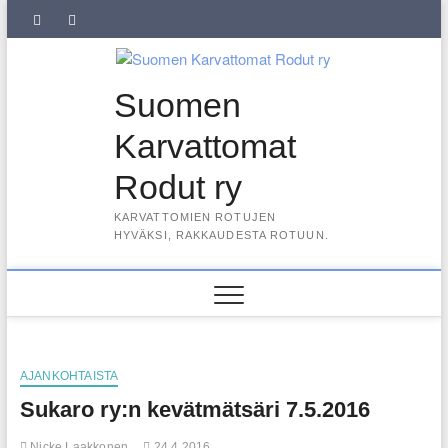
Skip
SuKaRo
SuKaRo
Ajankohtaista
Usein
Koiranet,
Koiranet,
Sähköisen
Intranet
to
content
Facebookissa
Instagramisssa
kysytyt
meksikolaiset
perulaiset
jäsenrekisterin
kysymykset
rekisteriseloste
Suomen
(UKK)
2025
Karvattomat
Rodut ry
KARVATTOMIEN ROTUJEN
HYVÄKSI, RAKKAUDESTA ROTUUN.
AJANKOHTAISTA
Sukaro ry:n kevätmätsäri 7.5.2016
Nicke Laakkonen
24.4.2016