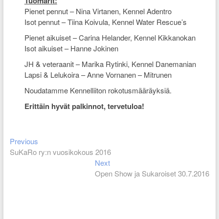
Tuomarit:
Pienet pennut – Nina Virtanen, Kennel Adentro
Isot pennut – Tiina Koivula, Kennel Water Rescue’s
Pienet aikuiset – Carina Helander, Kennel Kikkanokan
Isot aikuiset – Hanne Jokinen
JH & veteraanit – Marika Rytinki, Kennel Danemanian
Lapsi & Lelukoira – Anne Vornanen – Mitrunen
Noudatamme Kennelliiton rokotusmääräyksiä.
Erittäin hyvät palkinnot, tervetuloa!
Previous
Artikkelien
Previous
post:
SuKaRo ry:n vuosikokous 2016
selaus
Next
Next
post:
Open Show ja Sukaroiset 30.7.2016