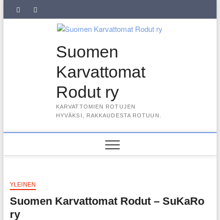
Skip
SuKaRo
SuKaRo
Ajankohtaista
Usein
Koiranet,
Koiranet,
Sähköisen
Intranet
to
content
Facebookissa
Instagramisssa
kysytyt
meksikolaiset
perulaiset
jäsenrekisterin
kysymykset
rekisteriseloste
Suomen
(UKK)
2025
Karvattomat
Rodut ry
KARVATTOMIEN ROTUJEN
HYVÄKSI, RAKKAUDESTA ROTUUN.
YLEINEN
Suomen Karvattomat Rodut – SuKaRo
ry