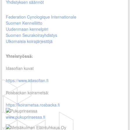
Yhdistyksen säännöt
Federation Cynologique Internationale
Suomen Kennelliitto
Uudenmaan kennelpiiri
Suomen Seurakoirayhdistys
Ulkomaisia koirajärjestöjä
Yhteistyössä:
Idasofian kuvat
https://www.iidasofian.fi
Rosbackan koirametsä:
https://koirametsa.rosbacka.fi
www.pukuprinsessa.fi