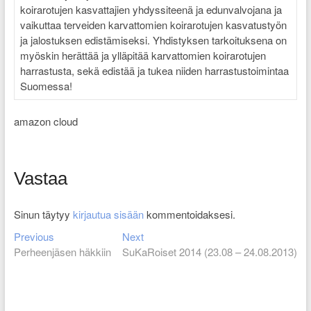
koirarotujen kasvattajien yhdyssiteenä ja edunvalvojana ja
vaikuttaa terveiden karvattomien koirarotujen kasvatustyön
ja jalostuksen edistämiseksi. Yhdistyksen tarkoituksena on
myöskin herättää ja ylläpitää karvattomien koirarotujen
harrastusta, sekä edistää ja tukea niiden harrastustoimintaa
Suomessa!
amazon cloud
Vastaa
Sinun täytyy
kirjautua sisään
kommentoidaksesi.
Previous
Next
Artikkelien
Previous
Next
post:
post:
Perheenjäsen häkkiin
SuKaRoiset 2014 (23.08 – 24.08.2013)
selaus