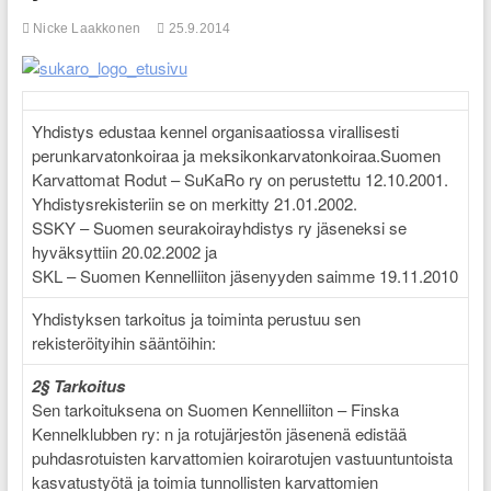
Nicke Laakkonen
25.9.2014
Yhdistys edustaa kennel organisaatiossa virallisesti
perunkarvatonkoiraa ja meksikonkarvatonkoiraa.Suomen
Karvattomat Rodut – SuKaRo ry on perustettu 12.10.2001.
Yhdistysrekisteriin se on merkitty 21.01.2002.
SSKY – Suomen seurakoirayhdistys ry jäseneksi se
hyväksyttiin 20.02.2002 ja
SKL – Suomen Kennelliiton jäsenyyden saimme 19.11.2010
Yhdistyksen tarkoitus ja toiminta perustuu sen
rekisteröityihin sääntöihin:
2§ Tarkoitus
Sen tarkoituksena on Suomen Kennelliiton – Finska
Kennelklubben ry: n ja rotujärjestön jäsenenä edistää
puhdasrotuisten karvattomien koirarotujen vastuuntuntoista
kasvatustyötä ja toimia tunnollisten karvattomien