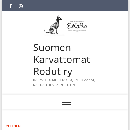
Skip
SuKaRo
SuKaRo
Ajankohtaista
Usein
Koiranet,
Koiranet,
Sähköisen
Intranet
to
content
Facebookissa
Instagramisssa
kysytyt
meksikolaiset
perulaiset
jäsenrekisterin
kysymykset
rekisteriseloste
(UKK)
2025
Suomen
Karvattomat
Rodut ry
KARVATTOMIEN ROTUJEN HYVÄKSI,
RAKKAUDESTA ROTUUN.
YLEINEN