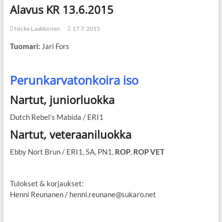
Alavus KR 13.6.2015
Nicke Laakkonen
17.7.2015
Tuomari:
Jari Fors
Perunkarvatonkoira iso
Nartut, juniorluokka
Dutch Rebel’s Mabida / ERI1
Nartut, veteraaniluokka
Ebby Nort Brun / ERI1, SA, PN1,
ROP
,
ROP VET
Tulokset & korjaukset:
Henni Reunanen / henni.reunane@sukaro.net