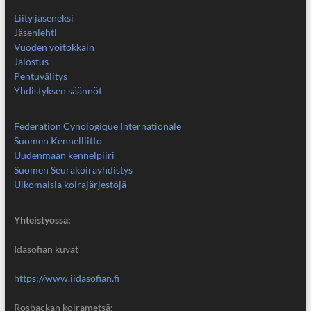
Liity jäseneksi
Jäsenlehti
Vuoden voitokkain
Jalostus
Pentuvälitys
Yhdistyksen säännöt
Federation Cynologique Internationale
Suomen Kennelliitto
Uudenmaan kennelpiiri
Suomen Seurakoirayhdistys
Ulkomaisia koirajärjestöjä
Yhteistyössä:
Idasofian kuvat
https://www.iidasofian.fi
Rosbackan koirametsä: